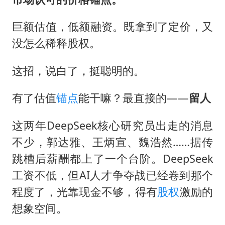
巨额估值，低额融资。既拿到了定价，又
没怎么稀释股权。
这招，说白了，挺聪明的。
有了估值
锚点
能干嘛？最直接的——
留人
这两年DeepSeek核心研究员出走的消息
不少，郭达雅、王炳宣、魏浩然……据传
跳槽后薪酬都上了一个台阶。DeepSeek
工资不低，但AI人才争夺战已经卷到那个
程度了，光靠现金不够，得有
股权
激励的
想象空间。