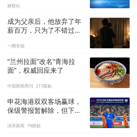
财联社
成为父亲后，他放弃了年
薪百万，只为了不错过孩
子的第一次走路
一隅安稳
“兰州拉面”改名“青海拉
面”，权威回应来了
中国新闻周刊
217跟贴
申花海港双双客场赢球，
保级警报暂解除，但下一
轮才是生死战
澎湃新闻
79跟贴