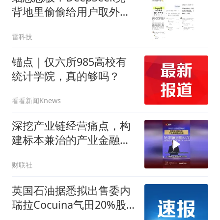
背地里偷偷给用户取外
号，网友吵翻了
雷科技
锚点｜仅六所985高校有
统计学院，真的够吗？
看看新闻Knews
深挖产业链经营痛点，构
建标本兼治的产业金融解
决方案
财联社
英国石油据悉拟出售委内
瑞拉Cocuina气田20%股
权