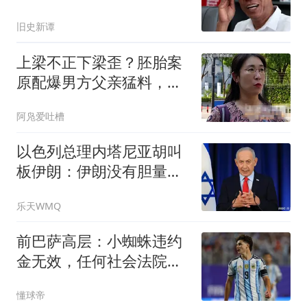
杜一家当善茬了？
旧史新谭
上梁不正下梁歪？胚胎案
原配爆男方父亲猛料，全
家里子面子都没了
阿凫爱吐槽
以色列总理内塔尼亚胡叫
板伊朗：伊朗没有胆量攻
击以色列。
乐天WMQ
前巴萨高层：小蜘蛛违约
金无效，任何社会法院都
会这样认定
懂球帝