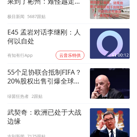
果到了彬州：难怪越走越
冷
极目新闻
5687跟贴
E45 孟岩对话李继刚：人
何以自处
00:12
有知有行App
云音乐特供
55个足协联合抵制FIFA？
20%股权出售引爆全球足
坛危机
绿茵狂热者
2跟贴
武契奇：欧洲已处于大战
边缘
吉刻新闻
7175跟贴