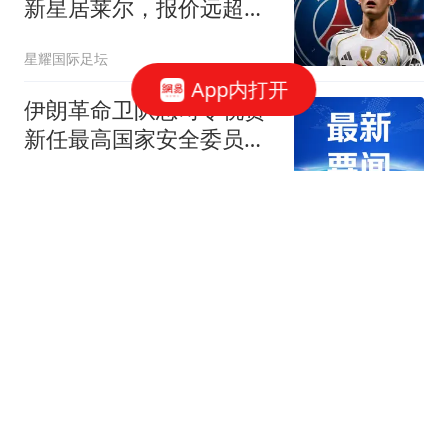
新星居莱尔，报价远超球
员市场估值
星耀国际足坛
App内打开
伊朗革命卫队总司令祝贺
新任最高国家安全委员会
秘书
极目新闻
42亿美元大单崩盘！国际
足联主席深陷情妇门，欧
足联趁机逼宫！
掉了颗大白兔糖
仅3天，《蜘蛛侠4》连拿
12天的冠军即被抢走，沈
腾《欢迎来龙餐馆》票房