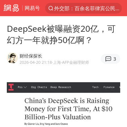
网易号
外交部：百余名菲律宾公民被依法处理
7月份居民消费价格指数保持温和上涨
DeepSeek被曝融资20亿，可
中使馆：重大涉诈逃犯檀某落网
幻方一年就挣50亿啊？
外交部：藏南地区是中国领土
独闯南太行失联女子遗体已找到
财经保探长
3
哥伦比亚强震已致超20人死亡
2026-04-20 21:18
·上海
·AFP金融理财师
台湾不是国家不存在“国格”
哥伦比亚发生7.5级地震
男子攒206小时加班调休被拒获赔1.6万
伊朗最高领袖将任命数名高级指挥官
上海将苏州河水强排至黄浦江