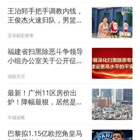
王治郅手把手调教内线，
王俊杰火速归队，男篮备
战世预赛有新招
宝哥精彩赛事
福建省扫黑除恶斗争领导
小组办公室关于公开征集
涉黑涉恶举报线索的公告
清朗天空
最新！广州11区房价出
炉！降幅最狠，居然是这
个区...
羊城攻略
巴黎拟1.15亿欧挖角皇马