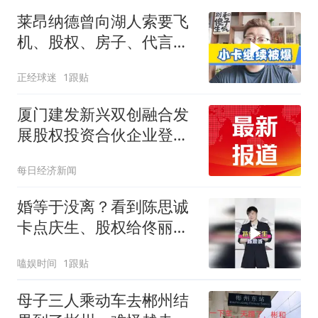
莱昂纳德曾向湖人索要飞
机、股权、房子、代言合
同
正经球迷
1跟贴
厦门建发新兴双创融合发
展股权投资合伙企业登记
成立 出资额100亿元
每日经济新闻
婚等于没离？看到陈思诚
卡点庆生、股权给佟丽
娅，才懂成年人体面
嗑娱时间
1跟贴
母子三人乘动车去郴州结