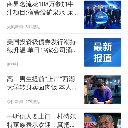
商界名流花108万参加牛
津项目:宿舍没矿泉水 床
咯吱响
大风新闻
561跟贴
美国投资级债券发行潮持
续升温 单日19家公司涌入
市场 年内发行规模已达
财联社
1.4万亿美元
高二男生提前"上岸"西湖
大学转身卖卤肉饭 本人发
声
极目新闻
279跟贴
一听仇人要上门，杜特尔
特家族表示欢迎，真把老