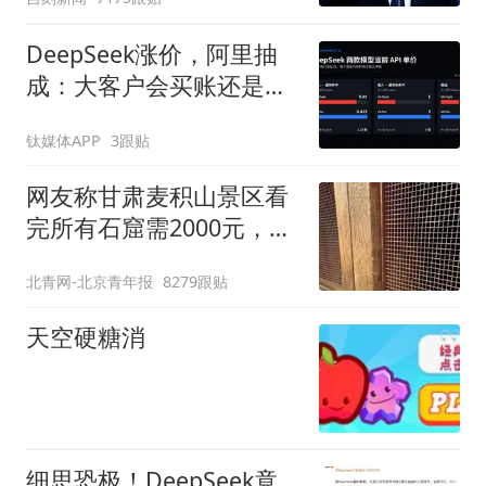
DeepSeek涨价，阿里抽
成：大客户会买账还是跑
路？
钛媒体APP
3跟贴
网友称甘肃麦积山景区看
完所有石窟需2000元，景
区：部分石窟受特别保
北青网-北京青年报
8279跟贴
护，游客可按需买
天空硬糖消
细思恐极！DeepSeek竟