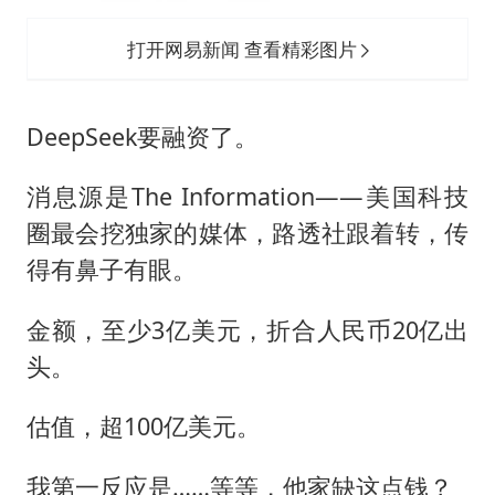
广岛长崎的昨天未必不会是日本的明天
易烊千玺金鸡百花双料影帝
打开网易新闻 查看精彩图片
国内发现多起“Sorry”勒索病毒攻击
高铁双人座被免票儿童挤成3人座
DeepSeek要融资了。
公安部通报：抓获犯罪嫌疑人8200余名
消息源是The Information——美国科技
我国民营企业创新动能持续增强
圈最会挖独家的媒体，路透社跟着转，传
“老戏骨”秦焰去世
得有鼻子有眼。
真理之光，何以能照亮复兴之路？
金额，至少3亿美元，折合人民币20亿出
头。
估值，超100亿美元。
我第一反应是……等等，他家缺这点钱？