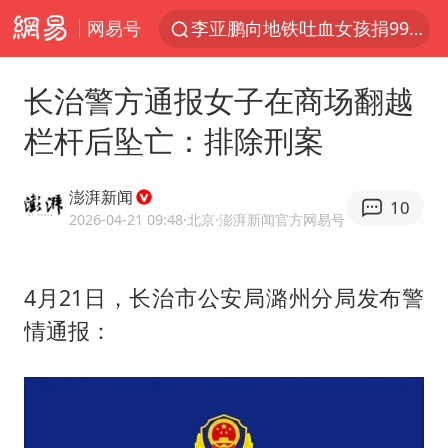
网易号
李亚鹏向地铁吐血女孩捐99999元
美股收盘：道指再创历史新高
长治警方通报女子在商场翻越
41岁女子为鼓励女儿考上985研究生
栏杆后坠亡：排除刑案
人贩子“梅姨”真名谢家梅
“老头乐”悬挂“蒙H好几个8”上路
澎湃新闻
10
河南：领导干部要带头休假
2026-04-21 09:48
·北京
·澎湃新闻官方网易号
被一条街帮助的“煎饼叔叔”去世
4月21日，长治市公安局潞州分局发布警
香港乐坛著名填词人黎彼得去世
情通报：
男子出狱前8天被改判死缓
13岁少年白天写作业晚上夜市炒粉
中方公布5项对美反制措施