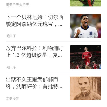
明天后天大后天
下一个贝林厄姆！切尔西
锁定阿森纳亿元瑰宝，死
敌或痛失未来核心
澜归序
放弃巴尔科拉！利物浦盯
上 1.3 亿超级妖星，复刻
索博封神交易
澜归序
出狱不久王耀武郁郁而
终，沈醉评价：首批特赦
于他，未必就是好事
文史漫笔