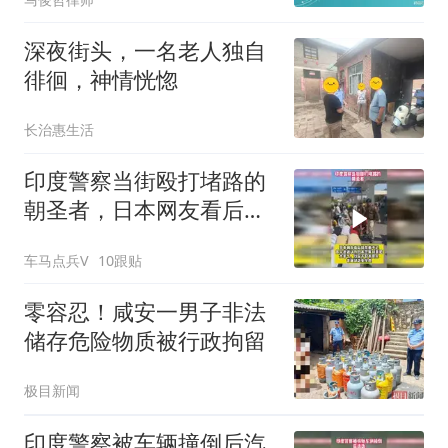
深夜街头，一名老人独自
徘徊，神情恍惚
长治惠生活
印度警察当街殴打堵路的
朝圣者，日本网友看后却
羡慕不已
车马点兵V
10跟贴
零容忍！咸安一男子非法
储存危险物质被行政拘留
极目新闻
印度警察被车辆撞倒后汽