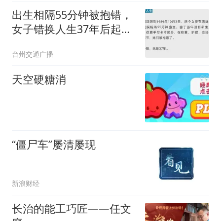
糊
出生相隔55分钟被抱错，
女子错换人生37年后起诉
医院：没抱错的话，我不
台州交通广播
需要辍学打工，吃这么多
身体的苦；侵权索赔案将
天空硬糖消
开庭
“僵尸车”屡清屡现
新浪财经
长治的能工巧匠——任文