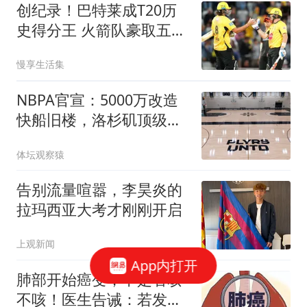
创纪录！巴特莱成T20历
史得分王 火箭队豪取五连
胜领跑积分榜
慢享生活集
NBPA官宣：5000万改造
快船旧楼，洛杉矶顶级训
练馆全天候开放，墨菲直
体坛观察猿
言“不用再去别处了”
告别流量喧嚣，李昊炎的
拉玛西亚大考才刚刚开启
上观新闻
App内打开
肺部开始癌变，不是看咳
不咳！医生告诫：若发现