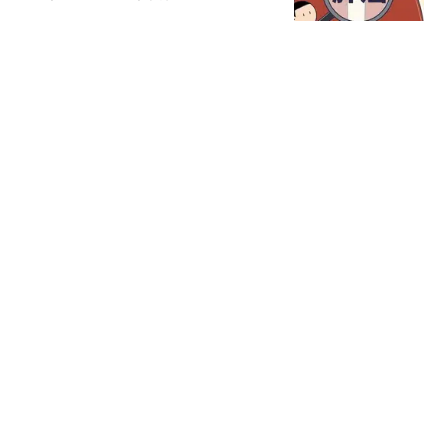
3个异常或已患癌
白宸侃片
落毛凤凰不如鸡，东北雨
姐账号封禁两年又收罚
单，这次彻底没戏了
调侃国际观点
14级台风白海豚逼近！预
警：登陆浙江概率上升，
云系80万平方公里
起喜电影
纳斯透露说服詹皇细节：
两年800万，他怎么让勒
布朗点头？
林间小温柔
热搜