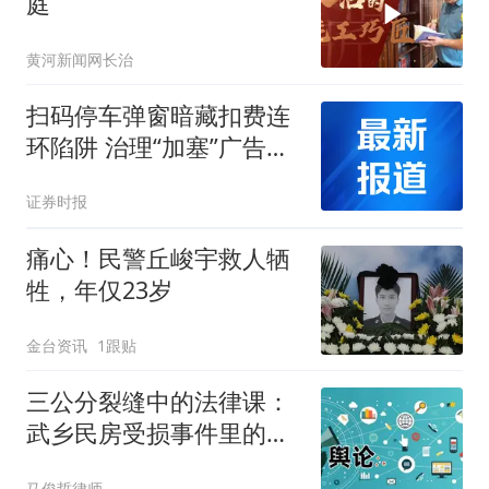
庭
黄河新闻网长治
扫码停车弹窗暗藏扣费连
环陷阱 治理“加塞”广告乱
象急需压实各方责任
证券时报
痛心！民警丘峻宇救人牺
牲，年仅23岁
金台资讯
1跟贴
三公分裂缝中的法律课：
武乡民房受损事件里的权
利与责任
马俊哲律师