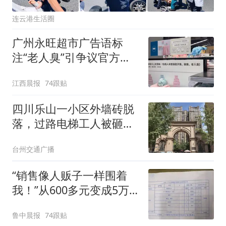
连云港生活圈
广州永旺超市广告语标
注“老人臭”引争议官方回
应：统一上报反馈，门店
江西晨报
74跟贴
核实完毕后会回电
四川乐山一小区外墙砖脱
落，过路电梯工人被砸中
头部身亡！业主称“外墙砖
台州交通广播
常年断断续续脱落”；物业
回应：事发前无预兆，正
“销售像人贩子一样围着
全面排查
我！”从600多元变成5万
元，57岁保洁阿姨做医美
鲁中晨报
74跟贴
后眼睛肿到流泪、视物模