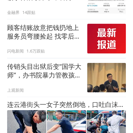
报！商场单方面千万罚款
金融界
14跟贴
一事属实，严某患有抑郁
症并出现过轻生行为，双
顾客结账故意把钱扔地上
方已就违约金事
服务员弯腰捡起 找零后照
原样扔回去 老板称：服务
闪电新闻
1.6万跟贴
员是我儿子 他没做错 奖
励100元
传销头目出狱后变“国学大
师”，办书院暴力管教孩
子？浙江新昌通报
上观新闻
连云港街头一女子突然倒地，口吐白沫！危急时刻