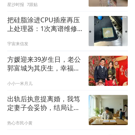
星沙时报
7跟贴
把硅脂涂进CPU插座再压
上处理器：1次离谱维修
毁掉整块主板？
宇宙来信发
方媛迎来39岁生日，老公
郭富城为其庆生，幸福感
满分！
小小一米月儿
出轨后执意提离婚，我笃
定妻子会妥协，结局让我
彻底后悔
热心市民小黄