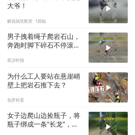
大爷！
解说搞笑配音
1跟贴
男子拽着绳子爬岩石山，
奔跑时脚下碎石不停滚
落，网友：后面的人遭老
星沙时报
罪了
为什么工人要站在悬崖峭
壁上把岩石推下去？
包罗科普
女子边爬山边捡瓶子，将
瓶子绑成一条“长龙”，网
友：一路“瓶”安