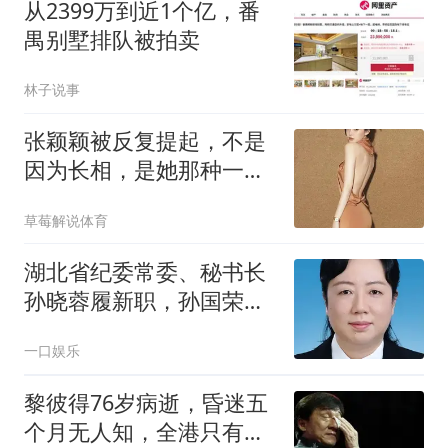
从2399万到近1个亿，番
禺别墅排队被拍卖
林子说事
张颖颖被反复提起，不是
因为长相，是她那种一碰
就炸的情绪反应
草莓解说体育
湖北省纪委常委、秘书长
孙晓蓉履新职，孙国荣任
湖北省水利厅党组书记、
一口娱乐
省湖泊局局长
黎彼得76岁病逝，昏迷五
个月无人知，全港只有黄