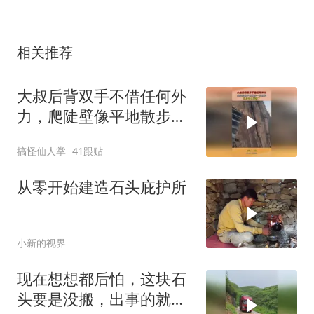
相关推荐
大叔后背双手不借任何外
力，爬陡壁像平地散步一
样轻松，这身手太厉害了
搞怪仙人掌
41跟贴
从零开始建造石头庇护所
小新的视界
现在想想都后怕，这块石
头要是没搬，出事的就是