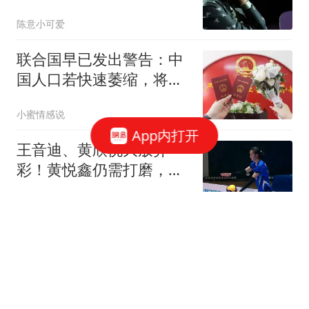
宗泽掏了钱!
陈意小可爱
联合国早已发出警告：中
国人口若快速萎缩，将成
全球最大挑战
小蜜情感说
App内打开
王音迪、黄欣悦大放异
彩！黄悦鑫仍需打磨，上
海小将未来担子很重
金毛爱女排
“人口警报”再次拉响？这
次是没人愿意再生了，专
家奇葩建议频出
混沌录