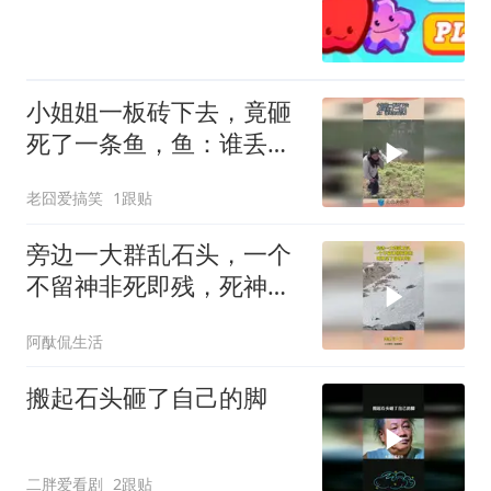
小姐姐一板砖下去，竟砸
死了一条鱼，鱼：谁丢的
石头？！
老囧爱搞笑
1跟贴
旁边一大群乱石头，一个
不留神非死即残，死神见
了自愧不如！
阿酞侃生活
搬起石头砸了自己的脚
二胖爱看剧
2跟贴