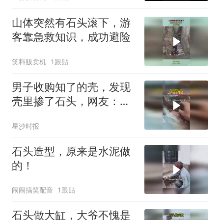
山体突然有石头滚下，游
客靠急救知识，成功避险
笑料贩卖机
1跟贴
男子收购知了的壳，发现
壳里掺了石头，网友：这
是怎么塞进去的
星沙时报
石头造型，原来是水泥做
的！
闹闹搞笑配音
1跟贴
石头做大缸，大爷不愧是