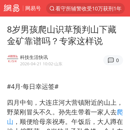
网易号
看守所辅警收受10万获刑1年
以“新”破局 首发经济点亮城市消费活力
8岁男孩爬山识草预判山下藏
中方回应是否在太平洋海底开采稀土
金矿靠谱吗？专家这样说
佛得角门将亮相智利俱乐部主场
陈熠叫医疗暂停被驳回 带伤遭逆转
科技生活快讯
0
深圳地面沉降致车辆损坏系谣言
2026-04-21 10:02
·山东
多地要求领导干部带头休假
#4月·每日幸运签#
今年已有4位周星驰电影配角去世
法国下周开始禁止未经同意的电话营销
四月中旬，大连庄河大营镇附近的山上，
CIA被曝已秘密设立古巴工作组
野菜刚冒头不久。孙先生带着一家人去
爬
我国编制完成新版全月地质图
山
，顺便给母亲祝寿。午饭后，大人蹲在