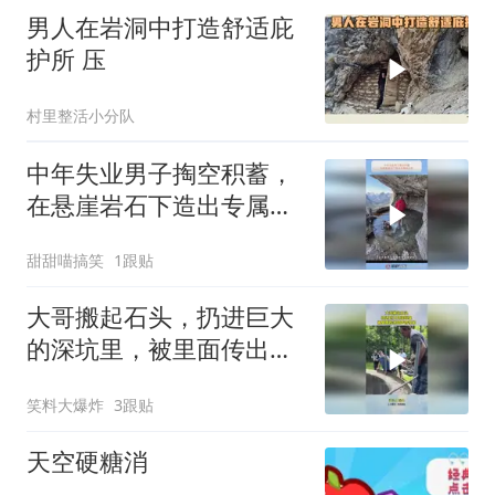
男人在岩洞中打造舒适庇
护所 压
村里整活小分队
中年失业男子掏空积蓄，
在悬崖岩石下造出专属庇
护所！
甜甜喵搞笑
1跟贴
大哥搬起石头，扔进巨大
的深坑里，被里面传出的
声音惊呆
笑料大爆炸
3跟贴
天空硬糖消