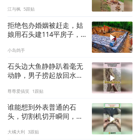
下一辆
江与枫
5跟贴
拒绝包办婚姻被赶走，姑
娘用石头建114平房子，
这劲头真让人服
小岛鸽手
石头边大鱼静静趴着毫无
动静，男子捞起放回水
里，下一秒游向水底！
尊尊爱搞笑
1跟贴
谁能想到外表普通的石
头，切割机切开瞬间，橙
红绿蓝交织
大橘大利
3跟贴