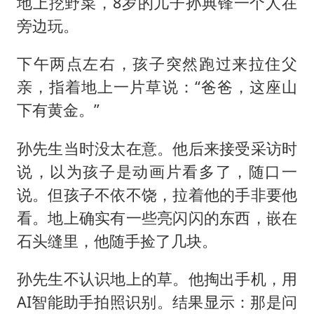
外交部发言人就广岛核爆81周年等答记者问
地上挖野菜，8岁的儿子孙典锋一个人在
旁边玩。
首次证实！“胶球”存在
感觉全东北都在等7号
下午两点左右，孩子突然跑过来拉住父
泰国一女公务员妆容引争议 本人回应
亲，指着地上一片草说：“爸爸，这座山
U17国足1分钟轰2球
下有黄金。”
80后女柜员逆袭成4200亿银行副行长
孙先生当时没太在意。他后来接受采访时
27岁女子成组织卖淫集团主犯被通缉
说，以为孩子是动画片看多了，随口一
奋进开新局 实干挑大梁
说。但孩子不依不饶，拉着他的手非要他
看。地上确实有一些亮闪闪的东西，嵌在
石头缝里，他随手捡了几块。
孙先生不认识地上的草。他掏出手机，用
AI智能助手拍照识别。结果显示：那是问