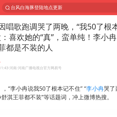
台风白海豚登陆地点更新
以“新”破局 首发经济点亮城市消费活力
因唱歌跑调哭了两晚，“我50了根
台风白海豚进入48小时警戒线
太：喜欢她的“真”，蛮单纯！李小
佛得角门将亮相智利俱乐部主场
菲都是不装的人
宇树科技发行价格150.80元/股
看守所辅警收受10万获刑1年
宇树科技王兴兴身家有望超200亿元
11:43
·河南
·河南广播电视台官方网易号
五粮液渠道价一箱上涨近百元
CIA被曝已秘密设立古巴工作组
），“
李小冉
说我50了根本记不住” “
李小冉
哭了
静舒淇王菲都不装”等话题词，冲上微博热搜。
U17国足1分钟轰2球
泰国一女公务员妆容引争议 本人回应