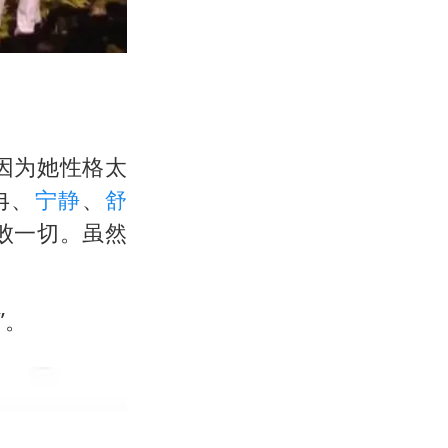
因为她性格太
冉、
宁静
、
舒
败一切。虽然
”。