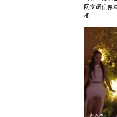
网友调侃像
梗。