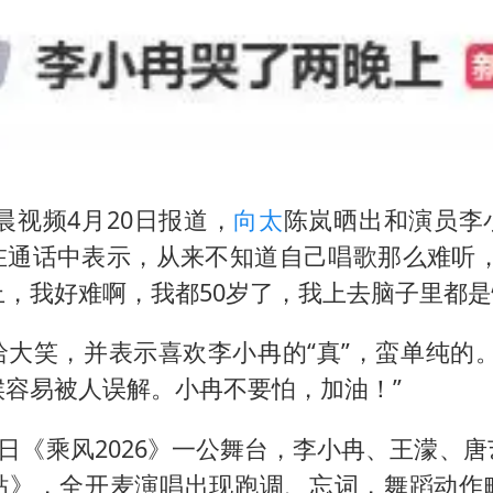
村民谈“梅姨”：叫的其实是“媒姨”
24小时不关空调 电费会更低吗
中国养老床位“三连降”
哪吒汽车南宁工厂设备降价20%拍卖
郑国霖回应去景区上班被保安拦下
我国编制完成新版全月地质图
晨视频4月20日报道，
向太
陈岚晒出和演员李
在通话中表示，从来不知道自己唱歌那么难听，
“深圳地面沉降致车辆损坏”不实
，我好难啊，我都50岁了，我上去脑子里都是
奋进开新局 实干挑大梁
哈大笑，并表示喜欢李小冉的“真”，蛮单纯的。
候容易被人误解。小冉不要怕，加油！”
1日《乘风2026》一公舞台，李小冉、王濛、
贴》，全开麦演唱出现跑调、忘词，舞蹈动作