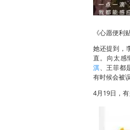
《心愿便利
她还提到，
直。向太感
淇
、王菲都
有时候会被
4月19日，