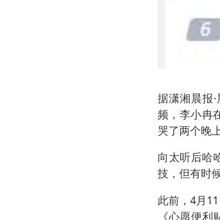
据潇湘晨报·
频，李小冉
哭了两个晚上
向太听后哈
技，但有时
此前，4月1
《心愿便利