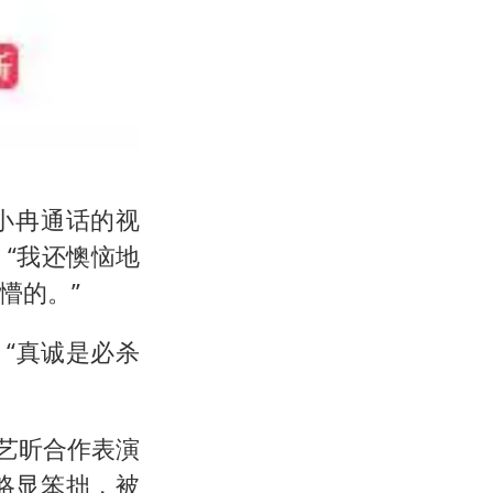
小冉通话的视
“我还懊恼地
懵的。”
“真诚是必杀
唐艺昕合作表演
略显笨拙，被