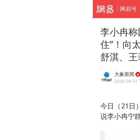
网易号
李小冉称
住”！向
舒淇、王
大象新闻
2026-04-21 
今日（21日
说李小冉宁