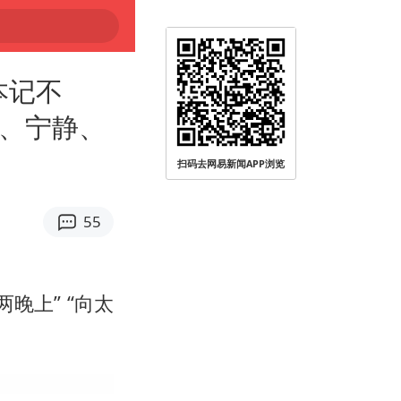
本记不
冉、宁静、
扫码去网易新闻APP浏览
55
两晚上” “向太