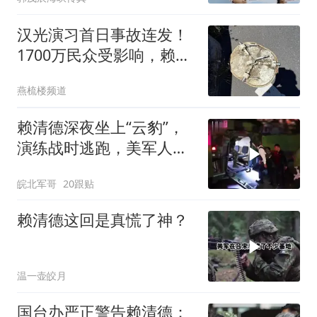
汉光演习首日事故连发！
1700万民众受影响，赖清
德逃跑计划曝光
燕梳楼频道
赖清德深夜坐上“云豹”，
演练战时逃跑，美军人员
在一旁观摩
皖北军哥
20跟贴
赖清德这回是真慌了神？
温一壶皎月
国台办严正警告赖清德：