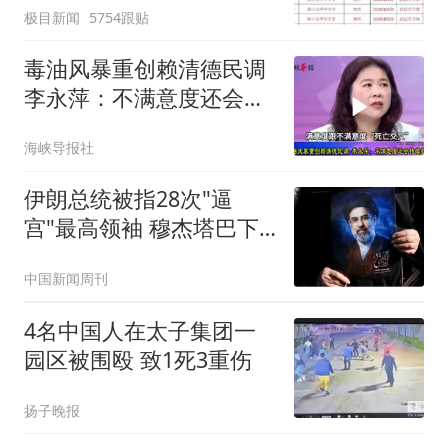
极目新闻
5754跟贴
聘，成立调查组全面核查
毒油风暴重创赖清德民调
李永萍：不满意度还会持
续扩大
海峡导报社
伊朗总统被指28次"逼
宫"最高领袖 穆杰塔巴下
最后警告
中国新闻周刊
4名中国人在太子集团一
园区被围殴 致1死3重伤
扬子晚报