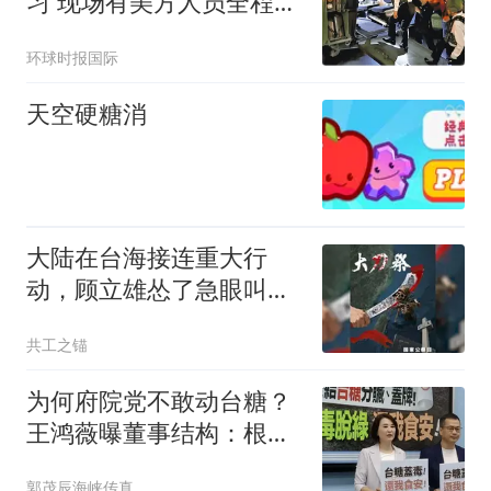
习 现场有美方人员全程观
察
环球时报国际
天空硬糖消
大陆在台海接连重大行
动，顾立雄怂了急眼叫
嚣：日本应介入台海
共工之锚
为何府院党不敢动台糖？
王鸿薇曝董事结构：根本
绿糖
郭茂辰海峡传真