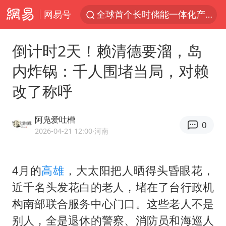
网易号
全球首个长时储能一体化产业园量产
中国女篮70-67险胜尼日利亚女篮
倒计时2天！赖清德要溜，岛
台风白海豚已进入24小时警戒线
内炸锅：千人围堵当局，对赖
四川宜宾高县4.9级地震致1死
改了称呼
上海：台风白海豚或将带来龙卷风
秋天的第一杯奶茶到底有多火
阿凫爱吐槽
0
38岁演员求职万岁山NPC成功
2026-04-21 12:00
·河南
国乒男单横滨冠军赛全军覆没
胡彦斌获《歌手2026》歌王
4月的
高雄
，大太阳把人晒得头昏眼花，
近千名头发花白的老人，堵在了台行政机
U17国足三连胜晋级明日之星半决赛
构南部联合服务中心门口。这些老人不是
美股存储板块集体大跌
别人，全是退休的警察、消防员和海巡人