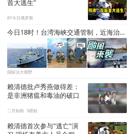
首大逃生”
RT今日俄罗斯
今日18时！台湾海峡交通管制，近海治理持续推进，赖清德演练逃跑
国际法大视野
赖清德批卢秀燕做得差：
是非洲猪瘟和毒油的破口
二月如栢
5跟贴
赖清德首次参与"逃亡"演