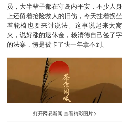
胜宏科技：股票交易异常波动
员，大半辈子都在守岛内平安，不少人身
中巨芯：上半年归母净利润1405.77万元
上还留着抢险救人的旧伤，今天拄着拐坐
东航：国内客票提前14天免费退改
着轮椅也要来讨说法。这事说起来太窝
名创优品回应女子吐槽内裤质量差
火，说好涨的退休金，赖清德自己签了字
的法案，愣是被卡了快一年拿不到。
日本试射“战斧”导弹，国防部回应
夯实基础开新局
打开网易新闻 查看精彩图片