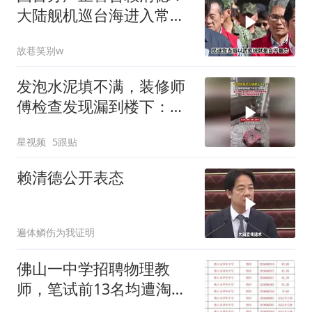
大陆舰机巡台海进入常态
化
故巷笑别w
发泡水泥填不满，装修师
傅检查发现漏到楼下：出
风口未延伸到外墙
星视频
5跟贴
赖清德公开表态
遍体鳞伤为我证明
佛山一中学招聘物理教
师，笔试前13名均遭淘
汰？教育局：已叫停招