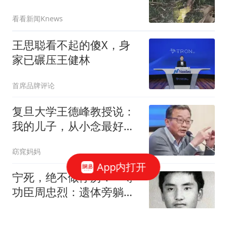
看看新闻Knews
王思聪看不起的傻X，身
家已碾压王健林
首席品牌评论
复旦大学王德峰教授说：
我的儿子，从小念最好的
幼儿园，最好的小学，最
窈窕妈妈
好的中学，最后却只上了
App内打开
二本
宁死，绝不做俘虏！一等
功臣周忠烈：遗体旁躺着
14具越军尸体
莫地方