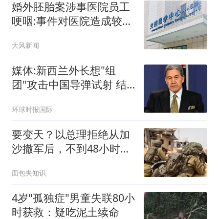
婚外胚胎案涉事医院员工
哽咽:事件对医院造成较大
冲击
大风新闻
媒体:新西兰外长想"组
团"攻击中国导弹试射 结
果被打脸
环球时报国际
要变天？以总理拒绝从加
沙撤军后，不到48小时，
八国联合出手了
面包夹知识
4岁"孤独症"男童失联80小
时获救：疑吃泥土续命