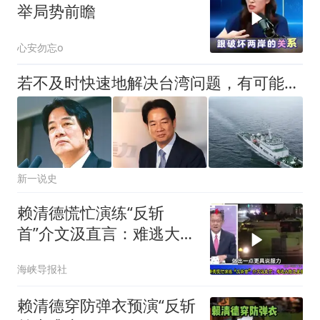
举局势前瞻
心安勿忘o
若不及时快速地解决台湾问题，有可能出现无法挽回的局面！
新一说史
赖清德慌忙演练“反斩
首”介文汲直言：难逃大陆
卫星锁定
海峡导报社
赖清德穿防弹衣预演“反斩