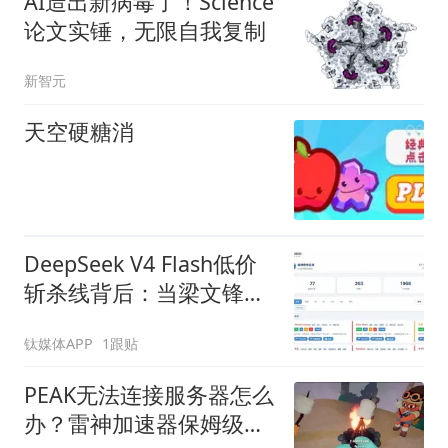
AI造出新病毒了！Science
论文实锤，无限自我复制
新智元
天空硬糖消
DeepSeek V4 Flash低价
斩杀线背后：当梁文锋也
卷不动算力账单（含实
钛媒体APP
1跟贴
测）
PEAK无法连接服务器怎么
办？雷神加速器保姆级解