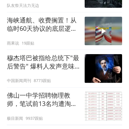
队友祭天法力无边
海峡通航、收费搁置！从
临时60天协议的底层逻辑
看输赢#美伊冲突
雨果说
19跟贴
穆杰塔巴被指给总统下"最
后警告" 爆料人发声意味
深长
中国新闻周刊
8773跟贴
佛山一中学招聘物理教
师，笔试前13名均遭淘
汰？教育局：已叫停招
极目新闻
9937跟贴
聘，成立调查组全面核查