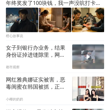
年终奖发了100块钱，我一声没吭打卡下班，当晚公司核心数据被黑，老板给我打了300多个电话，我直接关机，爱咋咋地
橙心故事说
女子到银行办业务，结果
身份证掉进缝隙里，网
友：这种情况要怎么拿出
都市观察
来？
网红雅典娜证实被害，恶
毒闺蜜在韩国被抓，正在
走引渡回国程序
小椰的奶奶