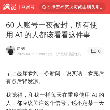
网易号
香港宏福苑火灾或由烟头引起
浙江台州《告全体市民书》
60 人账号一夜被封，所有使
伊斯兰版北约来了吗
用 AI 的人都该看看这件事
四川宜宾3.4级地震
网约车司机充电时猝死保险拒赔
唐韧
0
陕西柞水泥石流已致2死 仍有1人失联
2026-04-21 13:08
·北京
·《产品经理必懂的技术那点事儿》作者
泰国初中生饮弹自尽前开了26枪
早上起床看到一条新闻，说实话，看完后
多所高校取消艺考
有点后背发凉。
云南一地村民过火把节意外灼伤16人
店主称换“青海拉面”招牌后生意更好
我觉得，和我一样每天在重度使用 AI 的
上半年国内居民出游人次34.63亿
人，都应该关注这个信号，说不定某一天