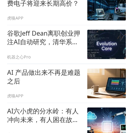
费电子将迎来长期高价？
虎嗅APP
谷歌Jeff Dean离职创业押
注AI自动研究，清华系团
队开源35B AI4AI模型
机器之心Pro
AI 产品做出来不再是难题
之后
虎嗅APP
AI六小虎的分水岭：有人
冲向未来，有人困在故事
里