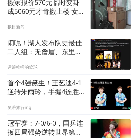
搬家报价570元临时变卦
成5060元才肯搬上楼 女子
傻眼
极目新闻
闹呢！湖人发布队史最佳
二人组：无詹眉、东里组
合上榜！
运筹帷幄的篮球
首个4强诞生！王艺迪4-1
逆转朱雨玲，手握4连胜
静候张本美和！
吴蒂旅行ing
冠军赛：7-0/6-0，国乒连
扳四局强势逆转世界第