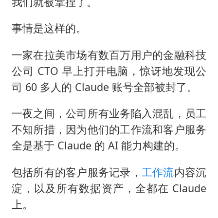
22岁女生独闯南太行失联12天
我们就被拿捏了。
薛之谦杭州站演唱会取消
事情是这样的。
张本智和：零封向鹏不意外
一家在拉美市场有数百万用户的金融科技
今年第二强台风将带来多大影响
公司 CTO 早上打开电脑，惊讶地发现公
“准2万亿”之城点名支持三所大学
司 60 多人的 Claude 账号全部被封了。
习近平心系体育强国建设
一夜之间，公司所有业务陷入混乱，员工
不知所措，因为他们的工作流和客户服务
全是基于 Claude 的 AI 能力构建的。
包括所有的客户服务记录，
工作流
内容沉
淀，以及所有数据资产，全都在 Claude
上。