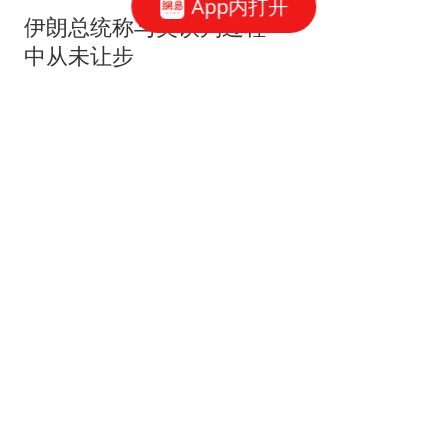
App内打开
伊朗总统称与美谈判过程
中从未让步
财联社
牛弹琴：中东迎来历史性
一天 美国以色列肯定五味
杂陈
现代快报
极氪8X曜夜套件上线 全系
配色均可选装
网易汽车
美股存储概念深夜跳水，