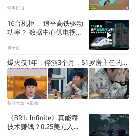
决教程
蚌埠日报
16台机柜， 追平高铁驱动
功率？ 数据中心供电拐点
来了
量子位
爆火仅1年，停演3个月，51岁房主任的逆袭剧本为什么写崩了？
秋叶大叔
4跟贴
《BR1: Infinite》真能靠
技术赚钱？0.25美元入场
费背后是奖励还是赌局