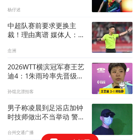
8，率先晋级半决赛
杨仔述
中超队赛前要求更换主
裁！理由离谱 媒体人：特
朗普都不敢这么干
念洲
2026WTT横滨冠军赛王艺
迪4：1朱雨玲率先晋级女
单4强
孙馄北漂拍客
男子称凌晨到足浴店加钟
时技师做出不当举动 警方
回应
台州交通广播