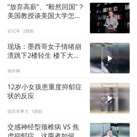
“放弃高薪”、“毅然回国”？
美国教授谈美国大学怎样
招聘教授
必记本
2跟贴
现场：墨西哥女子情绪崩
溃跳下2楼轻生 楼下大批
警察集结没接住
海外网
12岁小女孩患重度抑郁症
状的反应
搞笑本事大
1跟贴
交感神经型颈椎病 VS 焦
虑抑郁症，这两者如何区