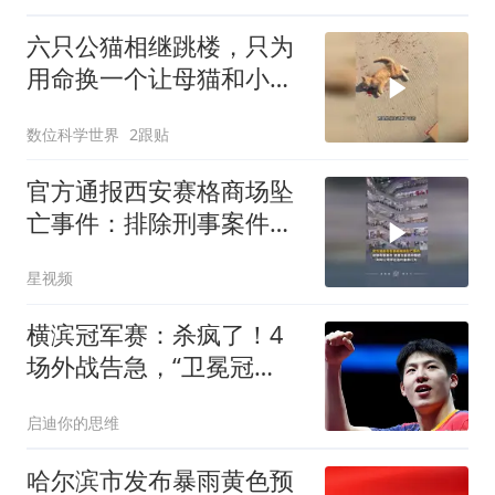
六只公猫相继跳楼，只为
用命换一个让母猫和小猫
活下去的机会
数位科学世界
2跟贴
官方通报西安赛格商场坠
亡事件：排除刑事案件，
逝者生前患抑郁症
星视频
横滨冠军赛：杀疯了！4
场外战告急，“卫冕冠
军”大战法国猛将
启迪你的思维
哈尔滨市发布暴雨黄色预