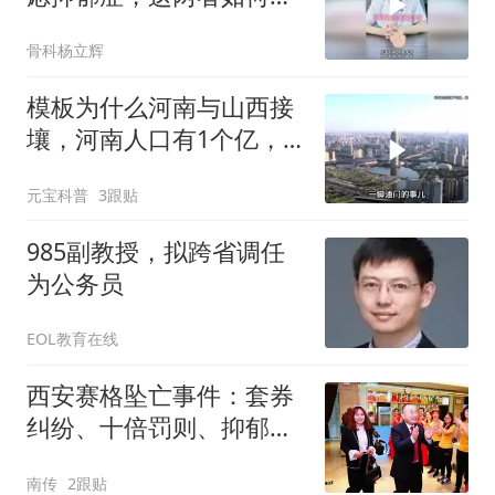
分
骨科杨立辉
模板为什么河南与山西接
壤，河南人口有1个亿，
山西却只有3000万？
元宝科普
3跟贴
985副教授，拟跨省调任
为公务员
EOL教育在线
西安赛格坠亡事件：套券
纠纷、十倍罚则、抑郁症
商户的最后24小时
南传
2跟贴