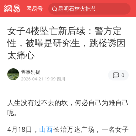
网易号
昆明石林火把节
我国编制完成新版全月地质图
女子4楼坠亡新后续：警方定
宇树科技发行价格150.80元/股
性，被曝是研究生，跳楼诱因
江钨装备：无注入矿山资产安排
太痛心
台风白海豚即将进入48小时警戒线
官方回应献血屋不让市民入内躲雨
舊事別提
0
郑国霖回应去景区上班被保安拦下
2026-04-21 19:09
·四川
80后女柜员逆袭成4200亿银行副行长
感觉全东北都在等7号
人生没有过不去的坎，何必自己为难自己
呢。
中央气象台发布台风黄色预警
扎哈罗娃批广岛市长不提美国原子弹
4月18日，
山西
长治万达广场，一名女子