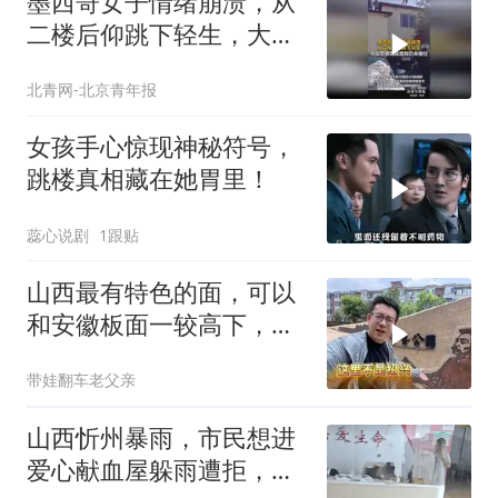
墨西哥女子情绪崩溃，从
二楼后仰跳下轻生，大批
警察现场营救仍未接住
北青网-北京青年报
女孩手心惊现神秘符号，
跳楼真相藏在她胃里！
蕊心说剧
1跟贴
山西最有特色的面，可以
和安徽板面一较高下，吃
过一次就忘不了
带娃翻车老父亲
山西忻州暴雨，市民想进
爱心献血屋躲雨遭拒，工