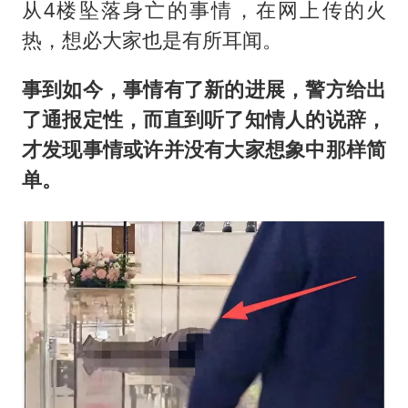
女子利用漏洞0元薅走3000多件家电
从4楼坠落身亡的事情，在网上传的火
金饰克价大幅跳涨
热，想必大家也是有所耳闻。
关之琳否认与27岁模特的恋情
事到如今，事情有了新的进展，警方给出
多地要求领导干部带头休假
了通报定性，而直到听了知情人的说辞，
对话重庆地铁吐血女孩
才发现事情或许并没有大家想象中那样简
奋进开新局 实干挑大梁
单。