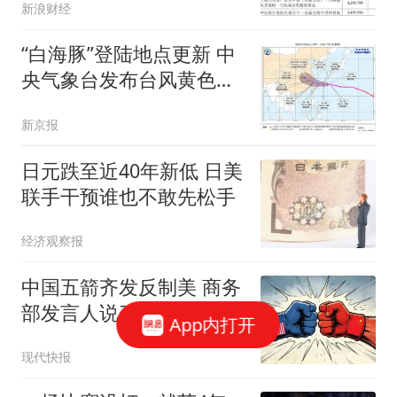
新浪财经
“白海豚”登陆地点更新 中
央气象台发布台风黄色预
警
新京报
日元跌至近40年新低 日美
联手干预谁也不敢先松手
经济观察报
中国五箭齐发反制美 商务
部发言人说了句很有意思
App内打开
的话
现代快报