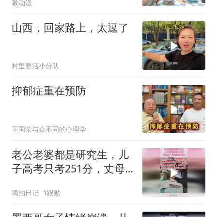
啾动漫
山西，回家路上，太逗了
村里整活小分队
抑郁症重在预防
王国荣与众不同的心理学
老公老婆都是研究生，儿
子高考只考251分，丈母
娘一句话道破天机
嗨拍日记
1跟贴