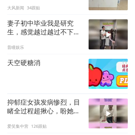
作人员孩子却在屋内写作
大风新闻
34跟贴
业？血站回应：怕木地板
泡坏才关门，服务态度欠
妻子初中毕业我是研究
佳，将加强管理
生，感觉越过越过不下去
了
昔瞳娱乐
天空硬糖消
抑郁症女孩发病惨烈，目
睹全过程超揪心，盼她早
日能好起来
爱笑集中营
126跟贴