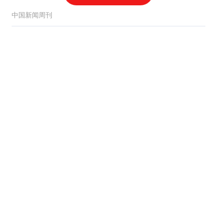
买单
中国新闻周刊
父子抵抗强拆致1死被判
正当防卫 后者为了500块
丢命
红星新闻
1亿先生独造2球，3-0AC
米兰！切尔西终结连败，
阿隆索笑纳首胜
我的护球最独特
曼联vs巴黎：芒特、姆伯
莫、马兹拉维出战，巴黎
首发暂未公布
懂球帝