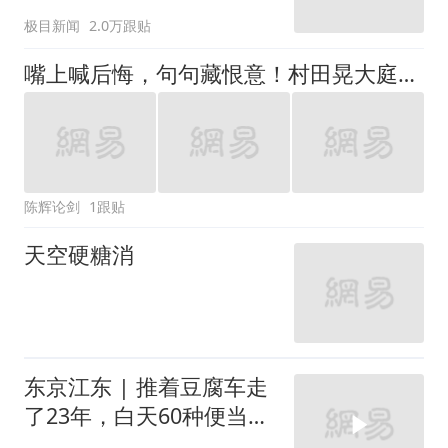
傻眼
极目新闻
2.0万跟贴
嘴上喊后悔，句句藏恨意！村田晃大庭审现场，一句话彻底撕下伪装
陈辉论剑
1跟贴
天空硬糖消
东京江东 | 推着豆腐车走
了23年，白天60种便当，
晚上变成居酒屋