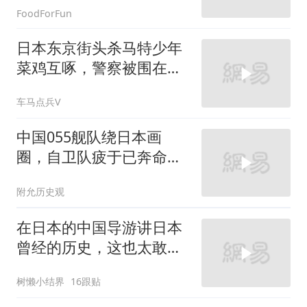
FoodForFun
日本东京街头杀马特少年
菜鸡互啄，警察被围在人
群里插不上手
车马点兵V
中国055舰队绕日本画
圈，自卫队疲于已奔命，
高市最怕中俄朝结盟
附允历史观
在日本的中国导游讲日本
曾经的历史，这也太敢说
了
树懒小结界
16跟贴