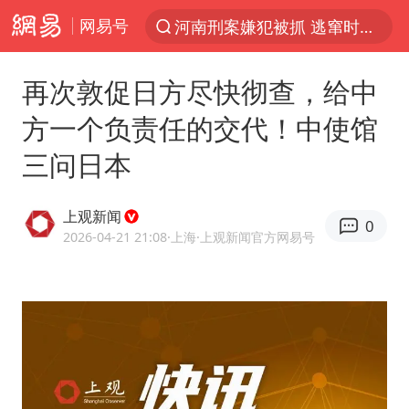
网易号
河南刑案嫌犯被抓 逃窜时伤害多人
光影经济撬动暑期消费新蓝海
再次敦促日方尽快彻查，给中
马克·艾伦退出斯诺克中国公开赛
方一个负责任的交代！中使馆
新疆优化调整景区内自驾服务费
三问日本
上四休三，但降薪1000元，你接受吗？
央视新主播李秋莹孙亚鹏亮相
上观新闻
0
情侣平潭拍日出坠崖1死1伤
2026-04-21 21:08
·上海
·上观新闻官方网易号
老挝国会主席赛宋蓬逝世
黄金牛市回来了吗
茅台部分直营店飞天茅台提价
全民健身事业高质量发展