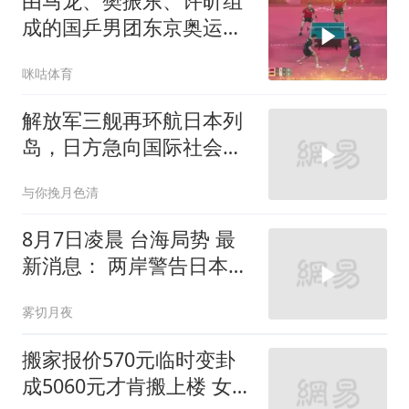
由马龙、樊振东、许昕组
成的国乒男团东京奥运会
夺冠，达成该项目四连冠
咪咕体育
的成就
解放军三舰再环航日本列
岛，日方急向国际社会告
状
与你挽月色清
8月7日凌晨 台海局势 最
新消息： 两岸警告日本，
别碰台海红线！
雾切月夜
搬家报价570元临时变卦
成5060元才肯搬上楼 女子