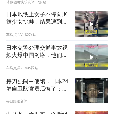
带你领略快乐真谛
2跟贴
日本地铁上女子不停向JK
裙少女挑衅，结果遭到对
方狠狠反击
车马点兵V
82跟贴
日本交警处理交通事故视
频火爆中国网络，他们认
为我们大开眼界
车马点兵V
409跟贴
持刀强闯中使馆，日本24
岁自卫队官员后悔了：已
反省，不会再犯！日官方
每日经济新闻
曾称其“只想跟中国大使谈
谈，刀具系用来自决”