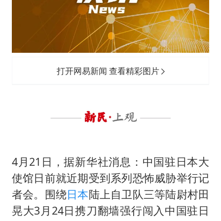
台当局重金为“台独”织“皇帝新衣”
几元成本的AI广告导致千万市值蒸发
《欢迎来龙餐馆》口碑
白海豚将正面袭击贯穿浙江
打开网易新闻 查看精彩图片
酒店回应车内过夜被收150元
杭州全市有序停课
商场现钱学森巨幅海报 负责人回应
乐享全民健身 共筑健康中国
4月21日，据新华社消息：中国驻日本大
使馆日前就近期受到系列恐怖威胁举行记
者会。围绕
日本
陆上自卫队三等陆尉村田
晃大3月24日携刀翻墙强行闯入中国驻日