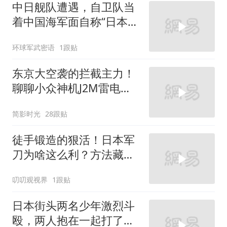
中日舰队遭遇，自卫队当
着中国海军面自称“日本海
军”，被当场训斥后仍不改
环球军武密语
1跟贴
口！
东京大空袭的拦截主力！
聊聊小众神机J2M雷电战
斗机的优缺点
简影时光
28跟贴
徒手锻造的狠活！日本军
刀为啥这么利？方法藏着
巧思
叨叨观视界
1跟贴
日本街头两名少年激烈斗
殴，两人抱在一起打了半