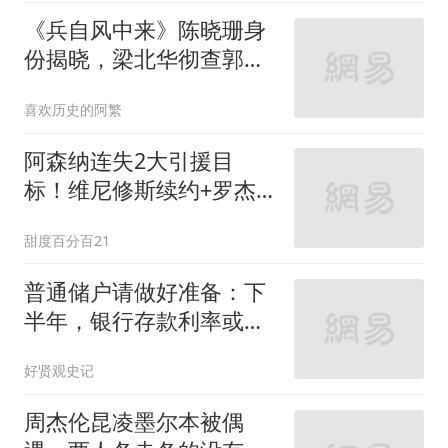
《兵自风中来》陈晓珊身
份揭晓，梁北华彻查郭子
剑被诬告一案
喜欢历史的阿繁
阿森纳连失2大引援目
标！维尼修斯续约+罗杰
斯1.17亿投切尔西，阿尔
甜度百分百21
特塔如何补救？
普通储户请做好准备：下
半年，银行存款利率或将
重演2016年的行情
好贤观史记
周杰伦昆凌墨尔本被偶