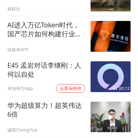
财联社
AI进入万亿Token时代，
国产芯片如何构建行业壁
垒？
钛媒体APP
E45 孟岩对话李继刚：人
何以自处
00:12
有知有行App
云音乐特供
华为超级算力！超英伟达
6倍
诚阅ChengYue