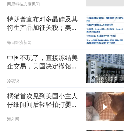
网易科技态度见闻
特朗普宣布对多晶硅及其
衍生产品加征关税；美股
存储芯片股大跌，西部数
每日经济新闻
据跌超13%；宇树科技发
行价定了；葛卫东大幅加
中国不玩了，直接冻结美
仓兆易创新丨每经早参
企交易，美国决定撤馆，
民主党火速甩锅
冷夜说
橘猫首次见到美国小主人
仔细闻闻后轻轻拍打婴儿
小手
海外网