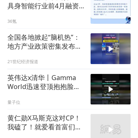
具身智能行业前4月融资
超200笔，总规模超550亿
36氪
元
全国各地掀起“脑机热”：
地方产业政策密集发布，
一批初创公司拿到亿元融
21世纪经济报道
资
英伟达x清华丨Gamma
World迅速登顶抱抱脸日
榜第一
量子位
黄仁勋X马斯克这对CP！
我磕了！就爱看首富们惺
惺相惜！