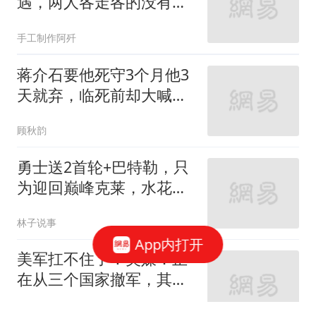
遇，两人各走各的没有贴
贴，被说是形同陌路
手工制作阿歼
蒋介石要他死守3个月他3
天就弃，临死前却大喊：
张司令让我撤的
顾秋韵
勇士送2首轮+巴特勒，只
为迎回巅峰克莱，水花兄
弟有望再度合体？
林子说事
App内打开
美军扛不住了！美媒：正
在从三个国家撤军，其中
之一是抛弃式撤离
黑翼天使