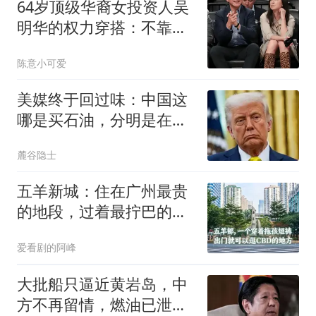
64岁顶级华裔女投资人吴
明华的权力穿搭：不靠
logo，珠宝才是语言
陈意小可爱
美媒终于回过味：中国这
哪是买石油，分明是在给
俄进行“大换血”
麓谷隐士
五羊新城：住在广州最贵
的地段，过着最拧巴的生
活
爱看剧的阿峰
大批船只逼近黄岩岛，中
方不再留情，燃油已泄