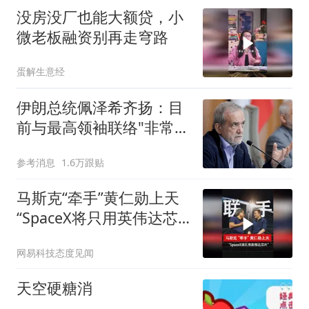
没房没厂也能大额贷，小
微老板融资别再走穹路
蛋解生意经
伊朗总统佩泽希齐扬：目
前与最高领袖联络"非常困
难"
参考消息
1.6万跟贴
马斯克“牵手”黄仁勋上天
“SpaceX将只用英伟达芯
片”
网易科技态度见闻
天空硬糖消