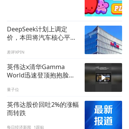
DeepSeek计划上调定
价，本田将汽车核心平台
开发外包给印度，百度入
差评XPIN
局AI办公，张一鸣称字节
不会依赖AI蒸馏技术，这
英伟达x清华Gamma
就是今天的其他大新闻！
World迅速登顶抱抱脸多
智能体世界模型γ-World
量子位
英伟达股价回吐2%的涨幅
而转跌
每日经济新闻
1跟贴