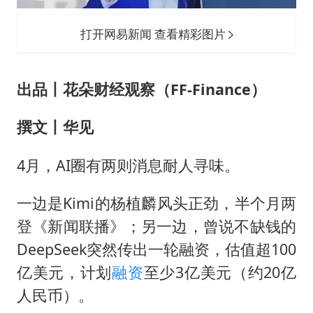
外交部发言人就广岛核爆81周年等答记者问
佛得角门将亮相智利俱乐部主场
打开网易新闻 查看精彩图片
首次证实！“胶球”存在
民警发现救助的拾荒老人是逃犯
出品丨花朵财经观察（FF-Finance）
中方回应是否在太平洋海底开采稀土
撰文丨华见
27岁女子成组织卖淫集团主犯被通缉
法国将禁止“未经同意的电话营销”
4月，AI圈有两则消息耐人寻味。
奋进开新局 实干挑大梁
一边是Kimi的杨植麟风头正劲，半个月两
登《新闻联播》；另一边，曾说不缺钱的
DeepSeek突然传出一轮融资，估值超100
亿美元，计划
融资
至少3亿美元（约20亿
人民币）。