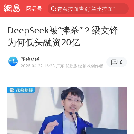
网易号
青海拉面告别“兰州拉面”
以“新”破局 首发经济点亮城市消费活力
DeepSeek被“捧杀”？梁文锋
U17国足三战全胜
为何低头融资20亿
青海海西州茫崖市发生3.1级地震
我国编制完成新版全月地质图
花朵财经
6
台风白海豚登陆地点更新
2026-04-22 16:23
·广东
·优质财经领域创作者
巡查组提问 工作人员偷用手机查答案
看守所辅警收受10万获刑1年
多地要求领导干部带头休假
台风白海豚进入48小时警戒线
宇树科技发行价格150.80元/股