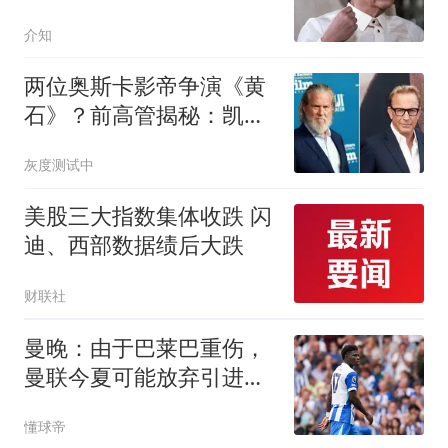
漏，菲律宾戏演砸了
介知
两位奥斯卡影帝争演《黄
石》？前高管揭秘：凯文·
科斯特纳差点被杰夫·布里
灰度测试中
吉斯取代
美股三大指数集体收跌 闪
迪、西部数据绩后大跌
财联社
曼晚：由于巴莱巴重伤，
曼联今夏可能放弃引进计
划
懂球帝