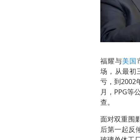
福耀与
美国
场，从最初三
亏，到200
月，PPG
查。
面对双重围剿
后第一起反
玻璃单体工