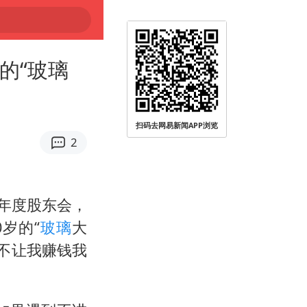
的“玻璃
扫码去网易新闻APP浏览
2
年年度股东会，
岁的“
玻璃
大
不让我赚钱我