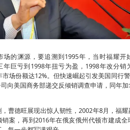
市场的渊源，要追溯到1995年，当时福耀开
年巨亏到1998年扭亏为盈，1998年改分
2年市场份额达12%。但快速崛起引发美国同行警惕
等公司向美国商务部递交反倾销调查申请，同年加
，曹德旺展现出惊人韧性，2002年8月，福
倾销案，再到2016年在俄亥俄州代顿市建成全
厂，每一步都写满艰辛。