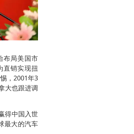
始布局美国市
销为直销实现扭
，2001年3
拿大也跟进调
耀赢得中国入世
球最大的汽车