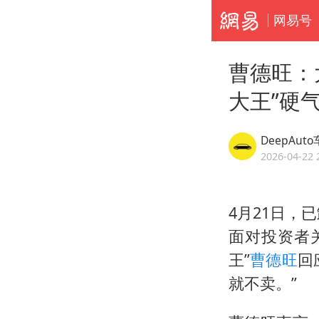
网易号
曹德旺：
大王”硬
DeepAut
2026-04-22 
4月21日，
面对投资者
王”
曹德旺
回
就不卖。”