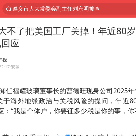
遵义市人大常委会副主任刘东明被查
夜幕落下 运动上场
大不了把美国工厂关掉！年近80岁
泰交通部副部长回应中国游客遭歧视
气回应
Meta被判支付5.67亿美元
1岁宝宝碰坏纸巾盒 宝妈被索赔924元
o车探
男子结婚8年3个女儿均非亲生
22:17
·安徽
中信证券：预计铜板块将迎来共振上涨
已卸任福耀玻璃董事长的曹德旺现身公司2025
台风白海豚逼近 暴雨大暴雨来袭
关于海外地缘政治与关税风险的提问，年近80
“空调24小时开着更省电”不实
应：“我是个体户，你要征多少税是你的事，你
公司“上四休三”但要降薪1000元
47岁妈妈突然产女 26岁女儿：很震惊