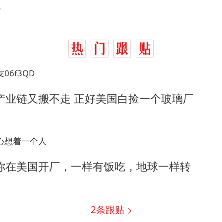
.
06f3QD
产业链又搬不走 正好美国白捡一个玻璃厂
心想着一个人
你在美国开厂，一样有饭吃，地球一样转
2
条跟贴