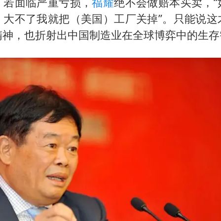
，若面临严重亏损，
福耀
绝不会做赔本买卖，“
OpenAI为免费用户升级GPT-5.6 Luna
，大不了我就把（美国）工厂关掉”。只能说这
“中国蔬菜之乡”最高温达41.8℃
精神，也折射出中国制造业在全球博弈中的生存
段绚竞因公牺牲 年仅44岁
日本广岛民众举行游行反对政府行径
27岁女子成组织卖淫集团主犯被通缉
97岁英国奶奶飞上天再破吉尼斯纪录
女子开一天一夜空调后二氧化碳中毒
奋进开新局 实干挑大梁