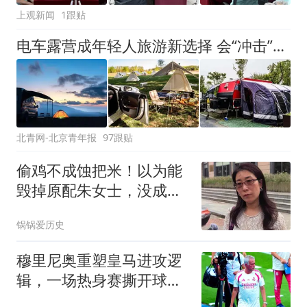
上观新闻
1跟贴
电车露营成年轻人旅游新选择 会“冲击”传统住宿业吗？
北青网-北京青年报
97跟贴
偷鸡不成蚀把米！以为能
毁掉原配朱女士，没成想
自己先被扒底朝天
锅锅爱历史
穆里尼奥重塑皇马进攻逻
辑，一场热身赛撕开球队
长久困局