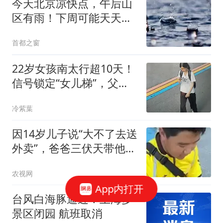
今天北京凉快点，午后山
区有雨！下周可能天天有
雨
首都之窗
22岁女孩南太行超10天！
信号锁定“女儿梯”，父
亲：怀疑她没下山
冷紫葉
因14岁儿子说“大不了去送
外卖”，爸爸三伏天带他当
外卖员，仅负责接送和提
农视网
供100元资金，其他由儿
App内打开
子负责；20天后意外修复
台风白海豚逼近！上海多
父子关系
景区闭园 航班取消