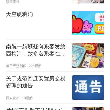
聚焦事件
天空硬糖消
南航一航班疑向乘客发放
西梅汁，致多名乘客在飞
行途中排队上厕所！乘
每日经济新闻
223跟贴
客：机上100多人只有2个
厕所；客服回应：并非每
关于规范回迁安置房交易
架飞机都会发放西梅汁
管理的通告
西安发布
10跟贴