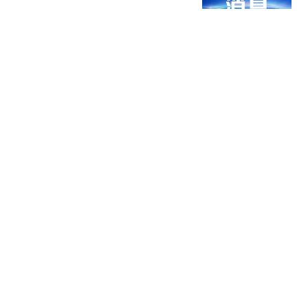
看看新闻Knews
陈丽华离世4个月，迟重
瑞现身北京饭店，状态大
变引热议
手工制作阿歼
饭局被偷拍，全网吵了三
天三夜，结果撕出了个“绝
对零号嫌疑人”
喜欢历史的阿繁
朱德身体好好的，怎么骤
然传出逝世？女婿透露：
再活10年极有可能
热搜
纪史行者