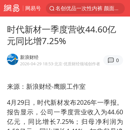
网易号
名创优品一次性内裤 颜面尽失
视频丨中国东方电气集团原党组副书记、董事宋致远被查
时代新材一季度营收44.60亿
香港宏福苑火灾或由烟头引起
元同比增7.25%
实时追踪台风白海豚
浙江台州《告全体市民书》
新浪财经
0
女主硬加吻戏短剧已下架
2026-04-29 18:53
·北京
·优质财经领域创作者
上海多家景点临时闭园或调整运营时间
来源：新浪财经-鹰眼工作室
郑丽文：台湾从来没有“独立”过
董璇小酒窝朵朵为佟丽娅庆生
4月29日，时代新材发布2026年一季报。
媒体：“内容由AI生成”不是免责盾牌
报告显示，公司一季度营业收入为44.60
多个明星演唱会取消
亿元，同比增长7.25%；归母净利润为