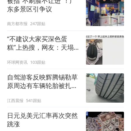
被指“不刷脸不让进”！广
东多景区引争议
南方都市报
247跟贴
“不建议大家买深色蛋
糕”上热搜，网友：天塌
了！
环球网资讯
103跟贴
自驾游客反映辉腾锡勒草
原周边有车辆轮胎被扎，
修理店铺换胎价格高达千
江西晨报
541跟贴
元，官方发布情况通报
日元兑美元汇率再次突然
跳涨