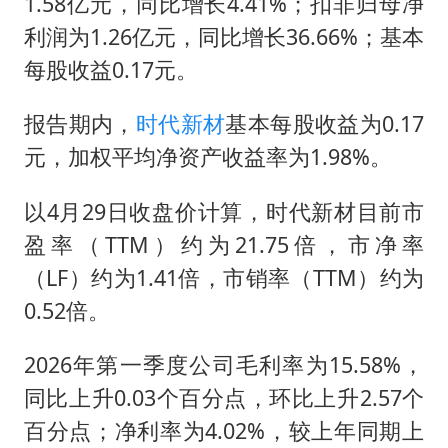
西贝创始人贾国龙押注鲜羊赛道
1.58亿元，同比增长4.41%；扣非归母净
利润为1.26亿元，同比增长36.66%；基本
女儿为争财产堵门阻挠父亲出殡
每股收益0.17元。
美国AI开始攻击真人了
人民的健康、体质、幸福一脉相承
报告期内，
时代新材
基本每股收益为0.17
元，加权平均净资产收益率为1.98%。
以4月29日收盘价计算，时代新材目前市
盈率（TTM）约为21.75倍，市净率
（LF）约为1.41倍，市销率（TTM）约为
0.52倍。
2026年第一季度公司毛利率为15.58%，
同比上升0.03个百分点，环比上升2.57个
百分点；净利率为4.02%，较上年同期上