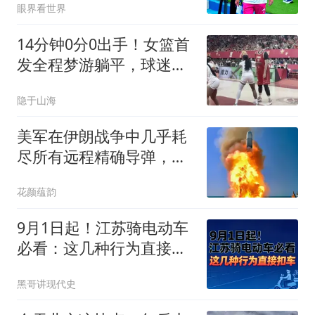
眼界看世界
14分钟0分0出手！女篮首
发全程梦游躺平，球迷怒
喷：我上我也行
隐于山海
美军在伊朗战争中几乎耗
尽所有远程精确导弹，而
中国还在旁观！
花颜蕴韵
9月1日起！江苏骑电动车
必看：这几种行为直接扣
车
黑哥讲现代史