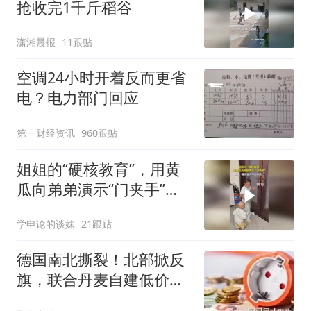
抢收完1千斤稻谷
潇湘晨报
11跟贴
空调24小时开着反而更省
电？电力部门回应
第一财经资讯
960跟贴
姐姐的“硬核教育”，用黄
瓜向弟弟演示“门夹手”，
网友：果然言传不如身
学申论的谈妹
21跟贴
教！
德国南北撕裂！北部掀反
旗，联合丹麦自建低价电
区，拒为南部兜底