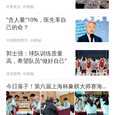
齐鲁壹点
47跟贴
“含人量”10%，医生革自
己的命？
中国新闻周刊
24跟贴
郭士强：球队训练质量
高，希望队员“做好自己”
澎湃新闻
42跟贴
今日落子！第六届上海杯象棋大师赛海选赛扩容，象棋爱好者也能参与顶级赛事