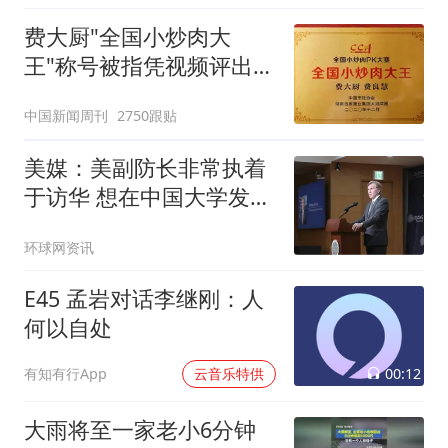
费大厨"全国小炒肉大
王"称号被指凭视频评出
官方回应
中国新闻周刊
2750跟贴
美媒：美副防长非常执着
于访华 想在中国大学发表
演讲
环球网资讯
E45 孟岩对话李继刚：人
何以自处
00:12
有知有行App
云音乐特供
大雨将至一家老小6分钟