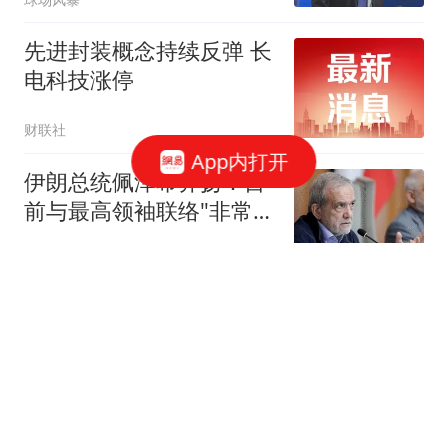
先进封装概念持续反弹 长
电科技涨停
财联社
App内打开
伊朗总统佩泽希齐扬：目
前与最高领袖联络"非常困
难"
参考消息
火箭一剪刀下去省258
万！放弃戴维森释放两大
信号，桑顿上位良机来了
锐评利物浦
男生跑步时心脏骤停成一