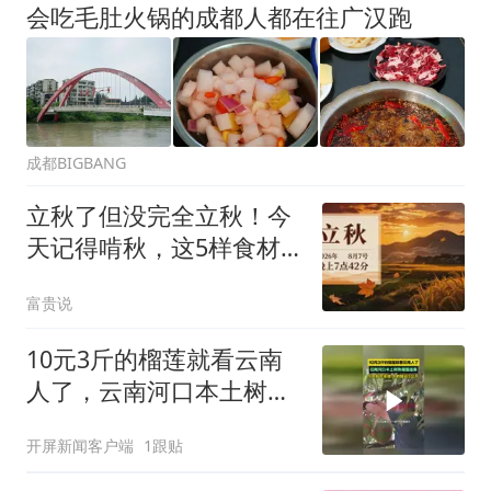
会吃毛肚火锅的成都人都在往广汉跑
成都BIGBANG
立秋了但没完全立秋！今
天记得啃秋，这5样食材
该上桌了
富贵说
10元3斤的榴莲就看云南
人了，云南河口本土树熟
榴莲挂果，9月份可采收
开屏新闻客户端
1跟贴