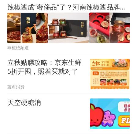
辣椒酱成“奢侈品”了？河南辣椒酱品牌引争议，网友：真敢定价
燕梳楼频道
立秋贴膘攻略：京东生鲜
5折开囤，照着买就对了
蓝鲨消费
天空硬糖消