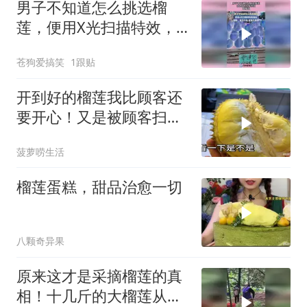
男子不知道怎么挑选榴
莲，便用X光扫描特效，
看榴莲！
苍狗爱搞笑
1跟贴
开到好的榴莲我比顾客还
要开心！又是被顾客扫货
的一天
菠萝唠生活
榴莲蛋糕，甜品治愈一切
八颗奇异果
原来这才是采摘榴莲的真
相！十几斤的大榴莲从天