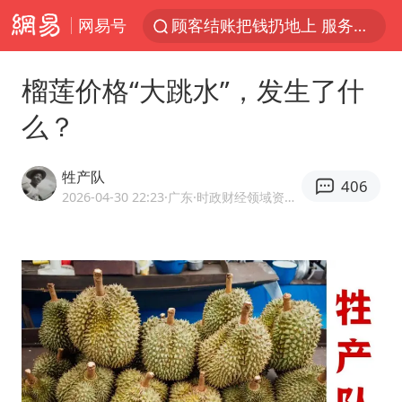
网易号
顾客结账把钱扔地上 服务员霸气扔回
38岁山东财大教授刘海明逝世
榴莲价格“大跳水”，发生了什
被泰航拒载中国乘客：免费改签没兑现
么？
陕西柞水遭遇暴雨五千余户群众转移
银行午休1.5小时 留个窗口行不行
牲产队
406
台风白海豚或在华东沿海登陆
2026-04-30 22:23
·广东
·时政财经领域资深作者、牲产队，队长手记公众号主笔
弹药库存告急 美军补货难
沙特否认与胡塞武装举行会谈
如何把百年大党建设得更加坚强有力
香港殿堂级填词人黎彼得因病离世 终年76岁
李亚鹏向地铁吐血女孩捐99999元