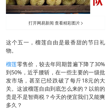
FIFA官方支持因凡蒂诺
41岁女子为鼓励女儿考上985研究生
乘客脱鞋散发异味 司机提醒反被怼
打开网易新闻 查看精彩图片
日本籍女网红在韩直播时自杀身亡
恩比德变瘦引热议
这个五一，榴莲自由是最香甜的节日礼
总书记关心百姓身边这些民生大事
物。
榴莲
零售价，较去年同期普遍下降了30%
到50%，近乎腰斩，在一些主要的一级批
发市场，甚至已经跌破了每斤18元的大
关。这波榴莲自由到底怎么来的？以前的
贵是不是智商税？今天的便宜我们又能爽
多久？