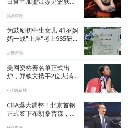
日官宣加盟江苏男篮联手
庞峥麟
狼叔评论
为鼓励初中生女儿 41岁妈
妈一战"上岸"考上985研究
生
封面新闻
美网资格赛名单正式出
炉，郑钦文携手2位大满
贯出战，16岁新星入围
小七说篮球
CBA爆大调整！北京首钢
正式签下布朗桑普森，赵
睿陈盈骏方硕或离开
球场风暴