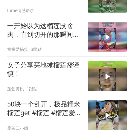
而降全靠麻袋接
lume情感语录
一开始以为这榴莲没啥
肉，直到切开的那瞬间，
老板分寸拿捏精准！
童童爱搞笑
3跟贴
女子分享买地摊榴莲需谨
慎！
蓬勃资讯
1跟贴
50块一个乱开，极品糯米
榴莲get #榴莲 #榴莲爱好
者 #泰国 #泰国美食
曼谷二小姐