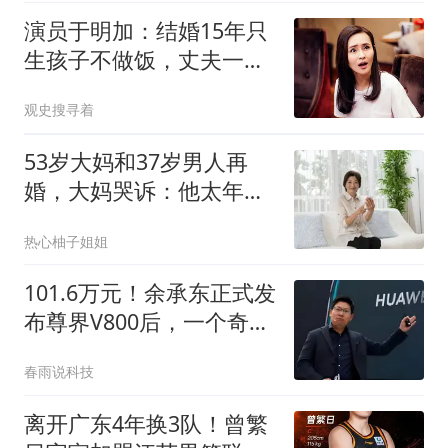
演员于明加：结婚15年只
生孩子不做饭，丈夫一家
人把她宠成宝
观史搜寻着
53岁大妈和37岁男人再
婚，大妈哭诉：他太年
轻，我吃不消
热心柚子姐姐
101.6万元！余承东正式发
布尊界V800后，一个奇怪
的现象就出现了
春雨说科技
离开广东4年换3队！曾繁