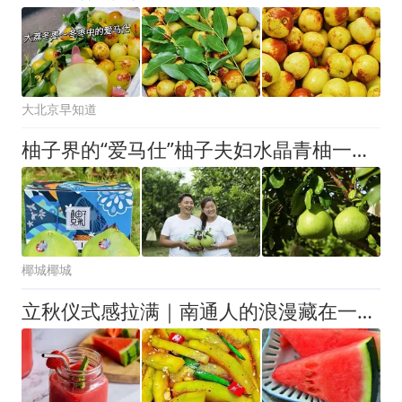
大北京早知道
柚子界的“爱马仕”柚子夫妇水晶青柚一口爆汁！吃过都说值，复购率超高！
椰城椰城
立秋仪式感拉满｜南通人的浪漫藏在一颗西瓜里