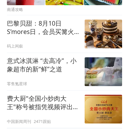
南通攻略
巴黎贝甜：8月10日
S’mores日，会员买篝火
系列产品免费领糕点
码上闲叙
意式冰淇淋 “去高冷”，小
象超市的新“鲜”之道
零售氪星球
费大厨"全国小炒肉大
王"称号被指凭视频评出
官方回应
中国新闻周刊
2471跟贴