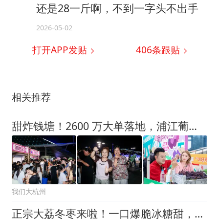
还是28一斤啊，不到一字头不出手
2026-05-02
打开APP发贴
406
条跟贴
相关推荐
甜炸钱塘！2600 万大单落地，浦江葡萄抢占杭城夏夜
我们大杭州
正宗大荔冬枣来啦！一口爆脆冰糖甜，好吃到上瘾！