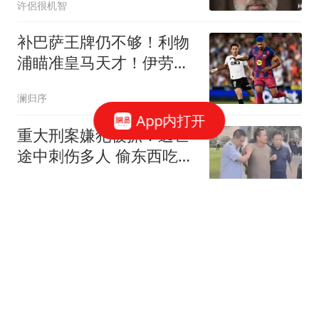
许侶很机智
补巴萨王牌仍不够！利物
浦瞄准皇马天才！伊劳拉
要找下一个赛门约
澜归序
App内打开
重大刑案嫌犯被抓：逃亡
途中刺伤多人 偷东西吃被
发现
台州交通广播
游客租新能源车无实体钥
匙 被困海拔3700米野外
11小时
封面新闻