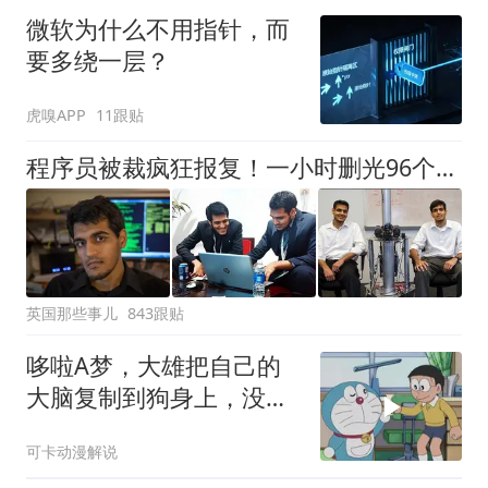
微软为什么不用指针，而
要多绕一层？
虎嗅APP
11跟贴
程序员被裁疯狂报复！一小时删光96个美国政府数据库，只是爽完要坐牢45年
英国那些事儿
843跟贴
哆啦A梦，大雄把自己的
大脑复制到狗身上，没想
到被狗取代了自己
可卡动漫解说