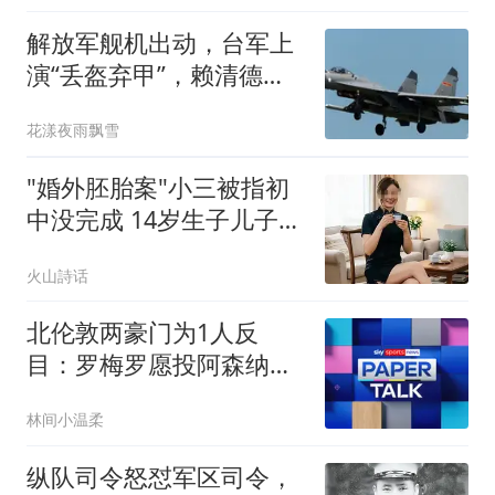
解放军舰机出动，台军上
演“丢盔弃甲”，赖清德躲
进战时指挥所
花漾夜雨飘雪
"婚外胚胎案"小三被指初
中没完成 14岁生子儿子已
18岁
火山詩话
北伦敦两豪门为1人反
目：罗梅罗愿投阿森纳，
热刺拒绝放人
林间小温柔
纵队司令怒怼军区司令，