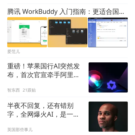
腾讯 WorkBuddy 入门指南：更适合国人体质的 Codex，真的能替我干活
爱范儿
重磅！苹果国行AI突然发
布，首次官宣牵手阿里，
Mac用上千问了
智东西
21跟贴
半夜不回复，还有错别
字，全网爆火AI，是一个
人手打回复3万条消
英国那些事儿
息？！