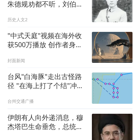
朱德规劝都不听，刘伯
承：把他交给陈赓管
历史人文2
"中式天庭"视频在海外收
获500万播放 创作者身份
披露
封面新闻
台风"白海豚"走出古怪路
径 "在海上打了个结"冲上
热搜
台州交通广播
伊朗有人向外递消息，穆
杰塔巴生命垂危，总统已
经在提前铺路了？