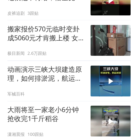
武力夺取
皮裤追剧
3跟贴
搬家报价570元临时变卦
成5060元才肯搬上楼 女子
傻眼
极目新闻
2.6万跟贴
动画演示三峡大坝建造原
理，如何排淤泥，航运，
发电？ #科普知识
军械百科
大雨将至一家老小6分钟
抢收完1千斤稻谷
潇湘晨报
100跟贴