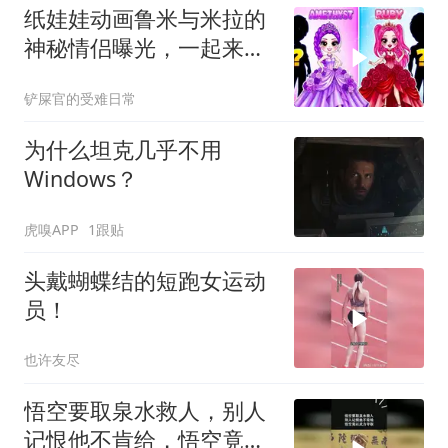
纸娃娃动画鲁米与米拉的
神秘情侣曝光，一起来变
装吧
铲屎官的受难日常
为什么坦克几乎不用
Windows？
虎嗅APP
1跟贴
头戴蝴蝶结的短跑女运动
员！
也许友尽
悟空要取泉水救人，别人
记恨他不肯给，悟空竟以