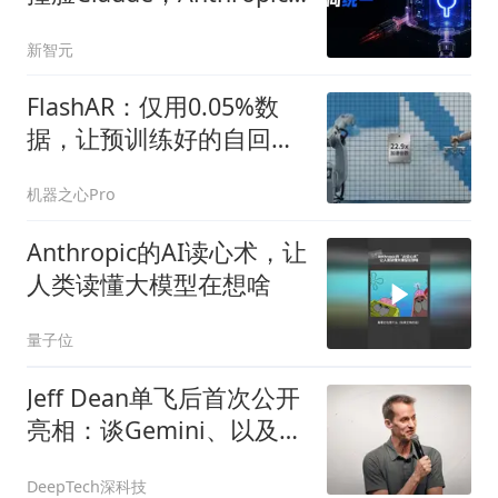
没上桌
新智元
FlashAR：仅用0.05%数
据，让预训练好的自回归
图像模型飞起来
机器之心Pro
Anthropic的AI读心术，让
人类读懂大模型在想啥
量子位
Jeff Dean单飞后首次公开
亮相：谈Gemini、以及什
么技术值得赌五年
DeepTech深科技