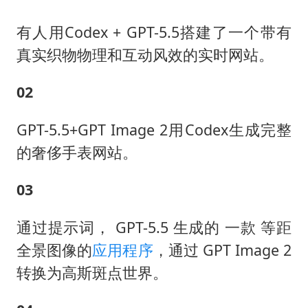
三警齐发！多地10级以上雷暴大风
吴宜泽回应晋级中国赛16强
有人用Codex + GPT-5.5搭建了一个带有
真实织物物理和互动风效的实时网站。
车企回归实体按键
上半年国内手机销量TOP30出炉
02
杭州全市有序停课
GPT-5.5+GPT Image 2用Codex生成完整
中国代表队首次参加国际核科学奥赛 获一金三银
的奢侈手表网站。
夏日经济乘“热”而上 消费市场向“新”而行
乐享全民健身 共筑健康中国
03
通过提示词， GPT-5.5 生成的 一款 等距
全景图像的
应用程序
，通过 GPT Image 2
转换为高斯斑点世界。