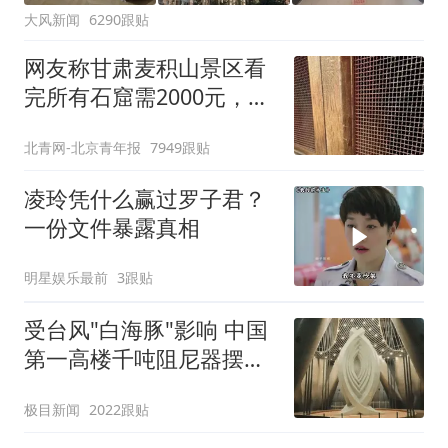
大风新闻
6290跟贴
网友称甘肃麦积山景区看
完所有石窟需2000元，景
区：部分石窟受特别保
北青网-北京青年报
7949跟贴
护，游客可按需买
凌玲凭什么赢过罗子君？
一份文件暴露真相
明星娱乐最前
3跟贴
受台风"白海豚"影响 中国
第一高楼千吨阻尼器摆动
明显
极目新闻
2022跟贴