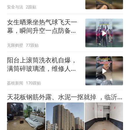
能跑出来守护羊群
安全与法
2跟贴
女生晒乘坐热气球飞天一
幕，瞬间升空一点防备都
没有
无限鹤壁
77跟贴
阳台上滚筒洗衣机自爆，
满筒碎玻璃渣，维修人员
称是人为原因，从未见过
荔枝新闻
170跟贴
洗衣机自爆
天花板钢筋外露、水泥一抠就掉 ，临沂一安置楼交房半年即被鉴定存安全隐患；楼体至今未加固，仍有居民常住