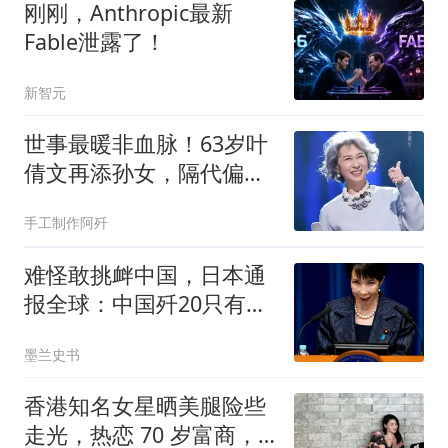
刚刚，Anthropic最新
Fable泄露了！
新智元
世事最暖非血脉！63岁叶
倩文再添孙女，隔代偏爱
温柔治愈全网
手工制作阿歼
难怪敢挑衅中国，日本通
报全球：中国歼20只有
300架，新增导弹为0
墨兰史书
香港知名女星晒美腿险些
走光，热恋 70 岁富商，