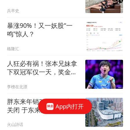
至今还没结婚
兵卒史
暴涨90%！又一妖股“一
鸣”惊人？
格隆汇
人狂必有祸！张本兄妹拿
下双冠军仅一天，奖金曝
光，难看一幕发生
李橑在北漂
胖东来年销20亿许昌店将
App内打开
关闭 于东来疑早想搬故意
炒作
火山詩话