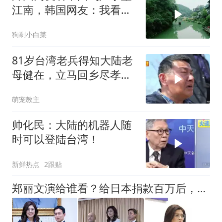
江南，韩国网友：我看见
了中国落后的一面
狗剩小白菜
81岁台湾老兵得知大陆老
母健在，立马回乡尽孝，
看哭了
萌宠教主
帅化民：大陆的机器人随
时可以登陆台湾！
新鲜热点
2跟贴
郑丽文演给谁看？给日本捐款百万后，紧急表态：台湾从来不是国家