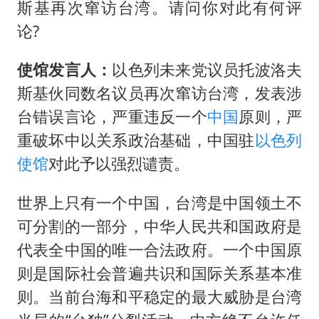
上海大部迎大暴雨
斯基再次窜访台湾。请问你对此有何评
一周大涨超7% 金价为何突然上涨
论?
河南警方公开征集黑恶犯罪线索
使馆发言人：
以色列未来党议员托波洛夫
WTT横滨冠军赛女单四强国乒占三席
斯基伙同数名议员再次窜访台湾，发表涉
谢霆锋演唱会隔空祝王菲生日快乐
台错误言论，严重违反一个
中国
原则，严
大爷听AI洒农药 150亩苗一夜枯萎
重破坏中以关系政治基础，中国驻
以色列
使馆
对此予以强烈谴责。
央视新主播李秋莹孙亚鹏亮相
构建更高水平的全民健身公共服务体系
世界上只有一个中国，台湾是中国领土不
可分割的一部分，中华人民共和国政府是
代表全中国的唯一合法政府。一个中国原
则是国际社会普遍共识和国际关系基本准
则。当前台海和平稳定的最大威胁是台湾