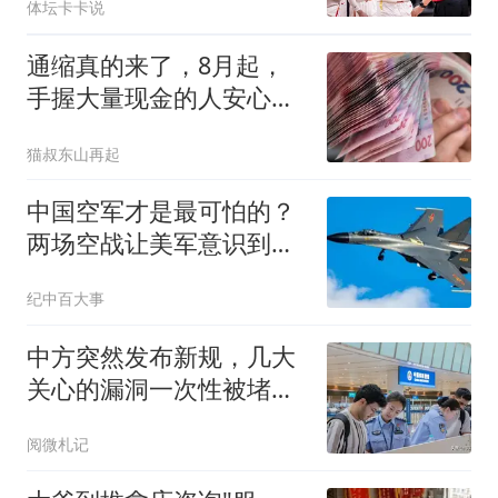
体坛卡卡说
回归中国男篮！
通缩真的来了，8月起，
手握大量现金的人安心
了，4个原因很真实
猫叔东山再起
中国空军才是最可怕的？
两场空战让美军意识到，
中国比想象的强大
纪中百大事
中方突然发布新规，几大
关心的漏洞一次性被堵
上，钻空子行不通了
阅微札记