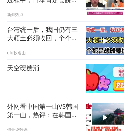
来！
新鲜热点
台湾统一后，我国仍有三
大领土必须收回，个个都
是战略要地！
ulu秋名山
天空硬糖消
外网看中国第一山VS韩国
第一山，热评：在韩国土
堆也算山？
强哥说数码