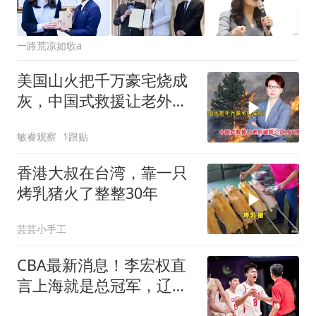
一路荒凉如歌a
美国山火把千万豪宅烧成
灰，中国式救援让老外破
防：这才叫救命
敏睿观察
1跟贴
香港大叔在台湾，靠一只
烤乳猪火了整整30年
芸芸小手工
CBA最新消息！李宏权直
言上海就是总冠军，辽篮
否决王岚钦交易，赵睿将