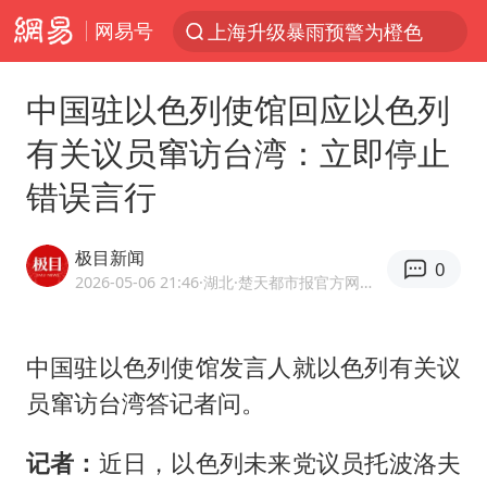
网易号
上海升级暴雨预警为橙色
跨界融合拉长夏日经济消费链条
中国驻以色列使馆回应以色列
拜登前列腺癌恶化
有关议员窜访台湾：立即停止
“白海豚”逼近浙闽沿海
错误言行
四川宜宾5.5级地震后余震为何不断
2026年7月份居民消费价格同比上涨0.5%
极目新闻
0
浙江海域将现5到8米巨浪到狂浪
2026-05-06 21:46
·湖北
·楚天都市报官方网易号
外国游客的“中国游三件套”火了
以军士兵把枪口对准中国记者
中国驻以色列使馆发言人就以色列有关议
员窜访台湾答记者问。
白海豚在海上打了个结
方桃子代言广告视频已下架
记者：
近日，以色列未来党议员托波洛夫