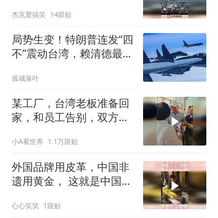
了！
杰克爱搞笑
14跟贴
局势生变！特朗普连发“四
不”震动台湾，赖清德最大
靠山出问题了
孤城落叶
某工厂，台湾老板准备回
家，和员工告别，双方依
依不舍
小A看世界
1.1万跟贴
外国品牌用皮革，中国非
遗用黄金， 这就是中国手
艺的文化内涵
心心笑笑
1跟贴