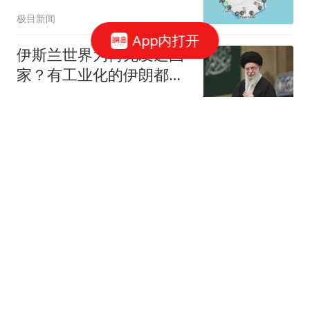
线1圈
极目新闻
App内打开
伊斯兰世界为何无发达国
家？有工业化的伊朗都不
行，其他就更不行
世界地缘观察
差价3万续航少200km，
小米澎程N90与小鹏GX谁
更值？
生活魔术专家
沈腾新片半天票房仅1200
万，成本3.8亿恐血亏，周
星驰躺赢
老吴教育课堂