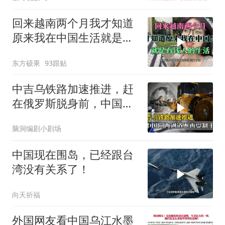
回来越南两个月我才知道
原来我在中国生活就是有
钱人的生活
东方硕果
93跟贴
中吉乌铁路加速推进，赶
在俄罗斯脱身前，中国拿
下向西通道自主权
脑洞编剧小剧场
中国现在围岛，已经跟台
湾没有关系了！
向天祈福
外国网友看中国乌江水墨