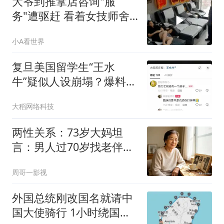
大爷到推拿店咨询"服
务"遭驱赶 看着女技师舍
不得走
小A看世界
复旦美国留学生“王水
牛”疑似人设崩塌？爆料约
会大量女孩 ！
大稻网络科技
两性关系：73岁大妈坦
言：男人过70岁找老伴，
真正的要求就2个
周哥一影视
外国总统刚改国名就请中
国大使骑行 1小时绕国境