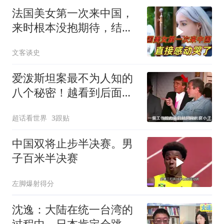
法国美女第一次来中国，
来时根本没抱期待，结果
直接泪洒张家界
文客谈史
爱泼斯坦案最不为人知的
八个秘密！越看到后面越
头皮发麻！
超话看世界
3跟贴
中国双将止步半决赛。男
子百米半决赛
左脚爆射得分
沈逸：大陆在统一台湾的
过程中，日本肯定会跳出