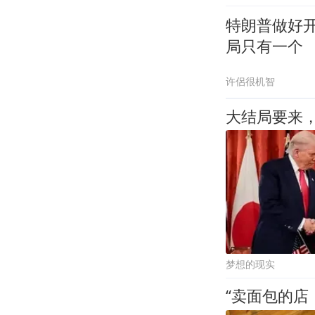
特朗普做好
局只有一个
许侶很机智
大结局要来
梦想的现实
“卖面包的店