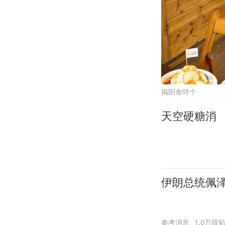
揭阳食咩个
天空硬糖消
伊朗总统佩泽
参考消息
1.0万跟