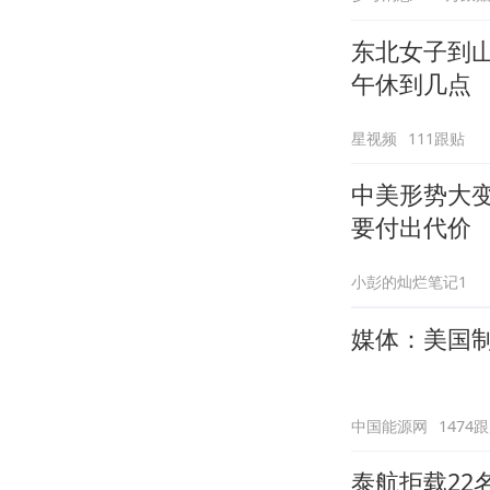
东北女子到
午休到几点
星视频
111跟贴
中美形势大
要付出代价
小彭的灿烂笔记1
媒体：美国
中国能源网
1474
泰航拒载22