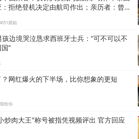
应：拒绝登机决定由航司作出；亲历者：曾承
但没兑现
3651跟贴
男孩边境哭泣恳求西班牙士兵：“可不可以不
国”
贴
了？网红爆火的下半场，比你想象的更短
现给你
小炒肉大王"称号被指凭视频评出 官方回应