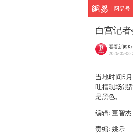
网易号
白宫记者
看看新闻Kn
2026-05-06 
当地时间5月
吐槽现场混
是黑色。
编辑: 董智杰
责编: 姚乐