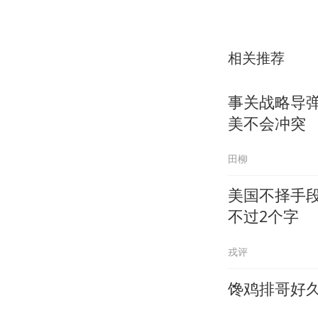
相关推荐
事关战略导
美不会冲突
田柳
美国不择手
不过2个字
戎评
馋鸡排哥好