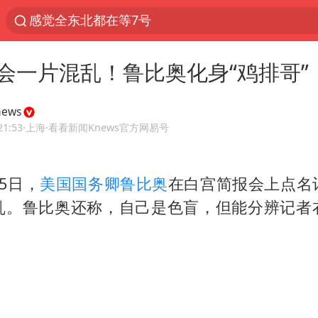
感觉全东北都在等7号
郑国霖回应去景区上班被保安拦下
会一片混乱！鲁比奥化身“鸡排哥”
80后女柜员逆袭成4200亿银行副行长
扎哈罗娃批广岛市长不提美国原子弹
ews
女子利用漏洞0元薅走3000多件家电
21:53
·上海
·看看新闻Knews官方网易号
金饰克价大幅跳涨
5日，
美国国务卿鲁比奥
在白宫简报会上点名
多地要求领导干部带头休假
乱。鲁比奥还称，自己是色盲，但能分辨记者
中央气象台发布台风黄色预警
村民谈“梅姨”：叫的其实是“媒姨”
中方回应日本广岛核爆81周年
中国五箭齐发反制美国