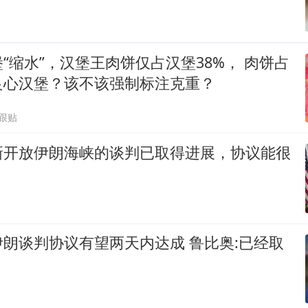
“缩水”，汉堡王肉饼仅占汉堡38%， 肉饼占
良心汉堡？该不该强制标注克重？
4跟贴
新开放伊朗海峡的谈判已取得进展，协议能很
朗谈判协议有望两天内达成 鲁比奥:已经取