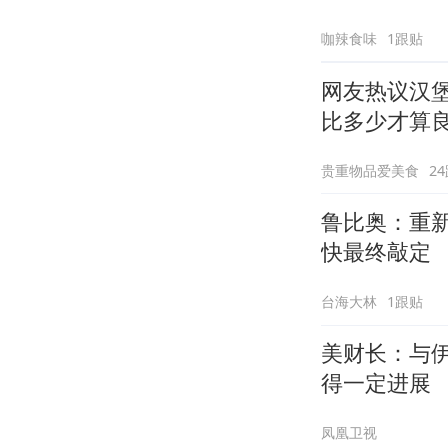
咖辣食味
1跟贴
网友热议汉堡
比多少才算
贵重物品爱美食
2
鲁比奥：重
快最终敲定
台海大林
1跟贴
美财长：与伊
得一定进展
凤凰卫视