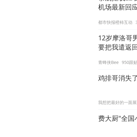
机场最新回
诺免费改签
都市快报橙柿互动
12岁摩洛哥
要把我遣返回
青蜂侠Bee
950跟
鸡排哥消失
我想把最好的一面展
费大厨"全国