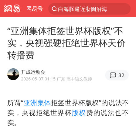
网易号
白海豚逼近浙闽沿海
跨界融合拉长夏日经济消费链条
“亚洲集体拒签世界杯版权”不
上海轨交全网络地面高架区段限速运行
实，央视强硬拒绝世界杯天价
拜登前列腺癌恶化
转播费
四川宜宾5.5级地震后余震为何不断
“伊斯兰版北约”出现
开成运动会
32
2026年7月份居民消费价格同比上涨0.5%
2026-05-07 01:15
·广东
·高中语文教师
台铃电动车仅骑一年就断电趴窝
浙江海域将现5到8米巨浪到狂浪
所谓“
亚洲集体
拒签世界杯版权”的说法不
实，央视拒绝世界杯
版权
费的说法也不
上海中心城区暴雨预警由橙变红
实。
以军士兵把枪口对准中国记者