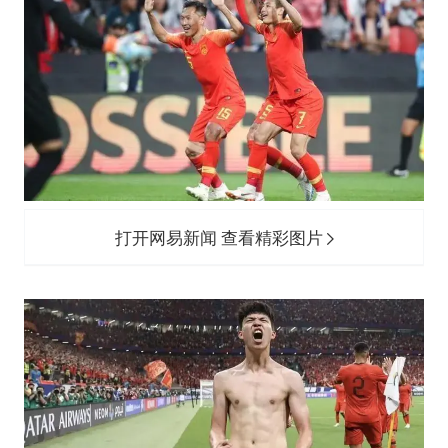
打开网易新闻 查看精彩图片