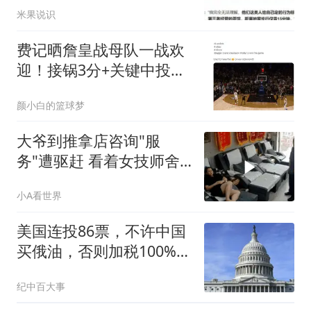
米果说识
费记晒詹皇战母队一战欢
迎！接锅3分+关键中投
+抢断绝杀 41岁仍统治
颜小白的篮球梦
大爷到推拿店咨询"服
务"遭驱赶 看着女技师舍
不得走
小A看世界
美国连投86票，不许中国
买俄油，否则加税100%，
中方接连出手反制
纪中百大事