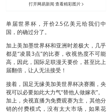
打开网易新闻 查看精彩图片
单届世界杯，开价2.5亿美元给我们中
国，的确过分了。
加上美加墨世界杯和亚洲时差极大，几乎
都是“凌晨3点”的比赛，收视热度不可能
高，因此，国际足联漫天要价，甚至比上
届翻倍，让人无法接受！
接着，国足无缘美加美世界杯决赛圈，央
视可以必要如此大力气“替他人做嫁衣”。
加上，央视直播为免费观赛为主，其他分
销的付费模式，没有太大市场，如果花