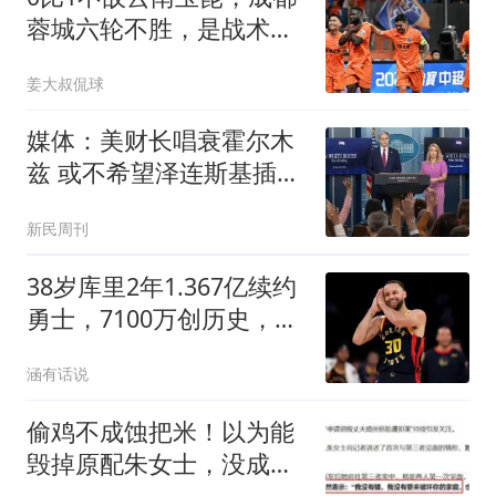
蓉城六轮不胜，是战术僵
化更是心态崩盘
姜大叔侃球
媒体：美财长唱衰霍尔木
兹 或不希望泽连斯基插手
伊朗
新民周刊
38岁库里2年1.367亿续约
勇士，7100万创历史，这
是情怀还是赌命
涵有话说
偷鸡不成蚀把米！以为能
毁掉原配朱女士，没成想
自己先被扒底朝天