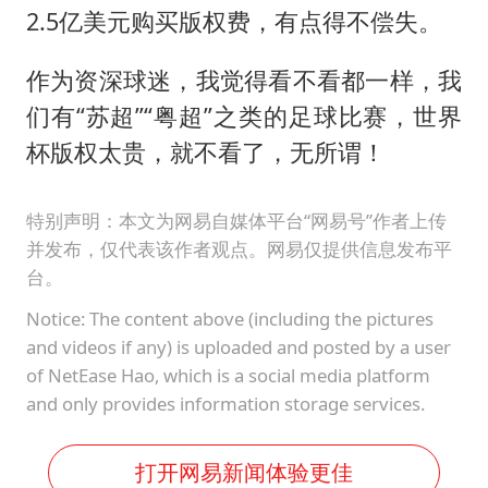
2.5亿美元购买版权费，有点得不偿失。
作为资深球迷，我觉得看不看都一样，我
们有“苏超”“粤超”之类的足球比赛，世界
杯版权太贵，就不看了，无所谓！
特别声明：本文为网易自媒体平台“网易号”作者上传
并发布，仅代表该作者观点。网易仅提供信息发布平
台。
Notice: The content above (including the pictures
and videos if any) is uploaded and posted by a user
of NetEase Hao, which is a social media platform
and only provides information storage services.
打开网易新闻体验更佳