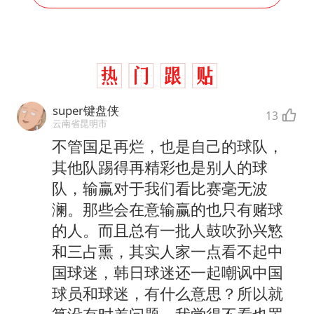
super键盘侠
13
云南省昆明市
不管国足再烂，也是自己的球队，
其他队踢得再精彩也是别人的球
队，输赢对于我们看比赛毫无波
澜。那些会在意输赢的也只有赌球
的人。而且总有一批人鼓吹孙兴慜
和三占熏，其实人家一点看不起中
国球迷，韩日球迷还一起嘲讽中国
球员和球迷，有什么意思？所以就