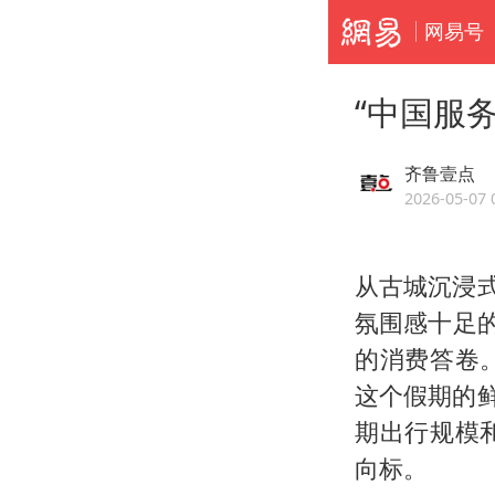
网易号
“中国服
齐鲁壹点
2026-05-07 
从古城沉浸
氛围感十足
的消费答卷
这个假期的
期出行规模
向标。