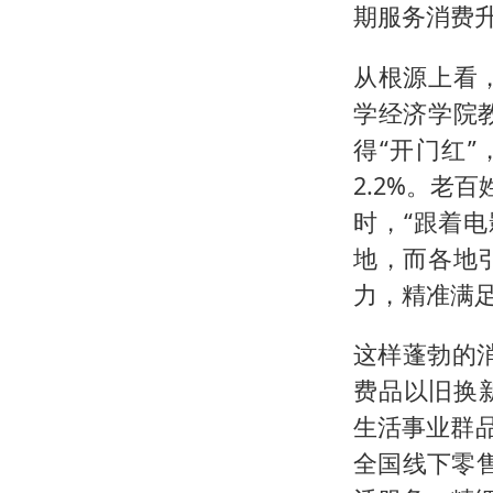
期服务消费
从根源上看
学经济学院
得“开门红
2.2%。老
时，“跟着
地，而各地
力，精准满
这样蓬勃的消
费品以旧换新
生活事业群
全国线下零