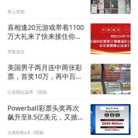
掌上常熟
喜相逢20元游戏带着1100
万大礼来了快来接住你的
专属好运
齐鲁壹点
美国男子两月连中两张彩
票，首奖10万，再中百万
美元大奖
心灵得以滋养
1跟贴
Powerball彩票头奖再次
飙升至8.5亿美元，又掀起
新一波彩票大潮
大洛杉矶LA
1跟贴