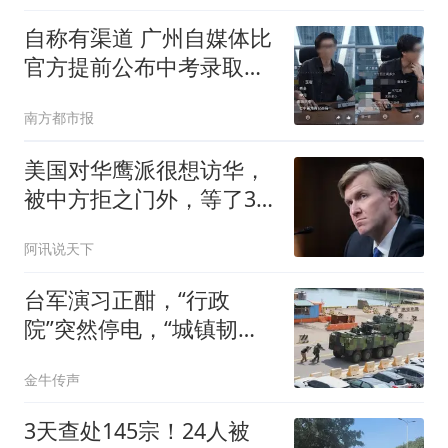
自称有渠道 广州自媒体比
官方提前公布中考录取分
数线
南方都市报
美国对华鹰派很想访华，
被中方拒之门外，等了3
个月都没人搭理他
阿讯说天下
台军演习正酣，“行政
院”突然停电，“城镇韧性”
沦为黑色笑话
金牛传声
3天查处145宗！24人被