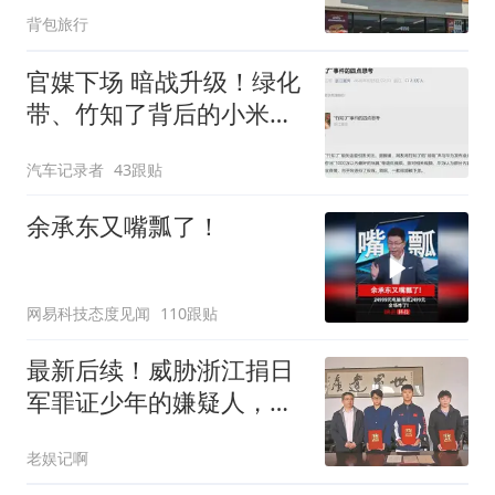
背包旅行
接反悔，钱不给他，还把
他辞掉了
官媒下场 暗战升级！绿化
带、竹知了背后的小米和
华为
汽车记录者
43跟贴
余承东又嘴瓢了！
网易科技态度见闻
110跟贴
最新后续！威胁浙江捐日
军罪证少年的嫌疑人，警
方传唤，大快人心
老娱记啊