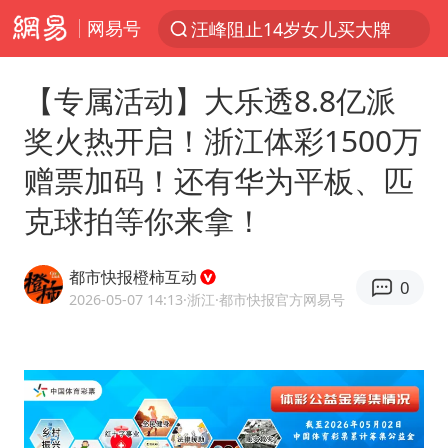
网易号
汪峰阻止14岁女儿买大牌
夜幕落下 运动上场
【专属活动】大乐透8.8亿派
朱雨玲晋级WTT横滨冠军赛女单八强
奖火热开启！浙江体彩1500万
27岁女子组织卖淫集团被悬赏通缉
赠票加码！还有华为平板、匹
美国将对多晶硅衍生品加征15%关税
克球拍等你来拿！
官方通报教师招聘笔试前13名被淘汰
泰国校园枪击案死亡人数升至7人
都市快报橙柿互动
0
女孩摆摊卖菌子时收到北大通知书
2026-05-07 14:13
·浙江
·都市快报官方网易号
改名后的“青海拉面”店
女子开一天一夜空调后二氧化碳中毒
泰高官回应中国人在泰遭歧视：全面调查