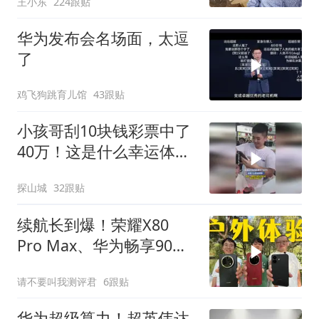
王小东
224跟贴
华为发布会名场面，太逗
了
鸡飞狗跳育儿馆
43跟贴
小孩哥刮10块钱彩票中了
40万！这是什么幸运体
质！
探山城
32跟贴
续航长到爆！荣耀X80
Pro Max、华为畅享90
Pro Max和红米Note 17
请不要叫我测评君
6跟贴
Pro户外体验
华为超级算力！超英伟达