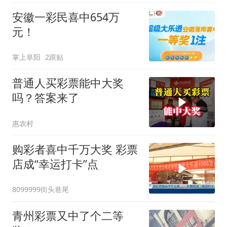
安徽一彩民喜中654万
元！
掌上阜阳
2跟贴
普通人买彩票能中大奖
吗？答案来了
惠农村
购彩者喜中千万大奖 彩票
店成“幸运打卡”点
8099999街头巷尾
青州彩票又中了个二等