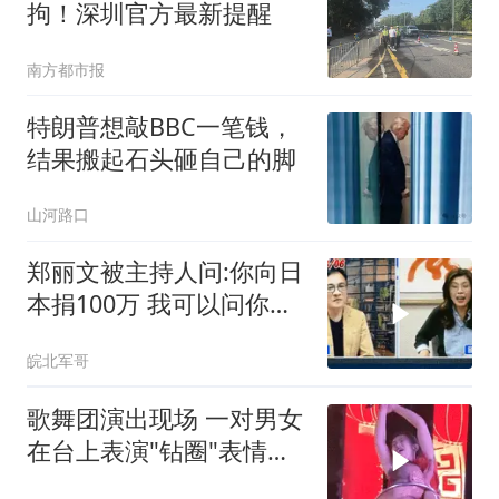
拘！深圳官方最新提醒
南方都市报
特朗普想敲BBC一笔钱，
结果搬起石头砸自己的脚
山河路口
郑丽文被主持人问:你向日
本捐100万 我可以问你借
钱吗
皖北军哥
歌舞团演出现场 一对男女
在台上表演"钻圈"表情痛
苦