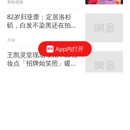
青蛙视频
82岁归亚蕾：定居洛杉
矶，白发不染黑还在拍
戏，俩女儿都嫁美国人
凡知
App内打开
王凯灵堂现场曝光！白花
妆点「招牌灿笑照」暖哭
众人 经纪人揭王妈妈现
ETtoday星光云
身安排
事情闹大了！以指挥官
被“斩首”，8国联手发难，
特朗普失声了？
青途历史