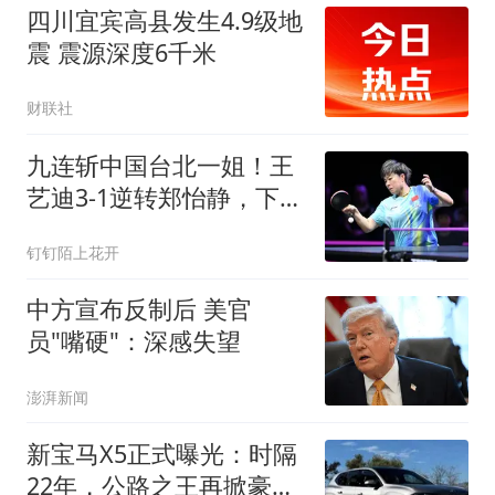
四川宜宾高县发生4.9级地
震 震源深度6千米
财联社
九连斩中国台北一姐！王
艺迪3-1逆转郑怡静，下轮
挑战前世界第一
钉钉陌上花开
中方宣布反制后 美官
员"嘴硬"：深感失望
澎湃新闻
新宝马X5正式曝光：时隔
22年，公路之王再掀豪华