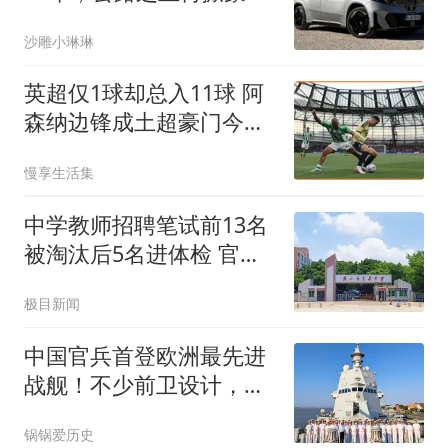
中大型SUV巨浪
沙雕小琳琳
英超仅1球却总入11球 阿
森纳边锋成土超豪门今夏
头号目标
慢享生活集
中学教师招聘笔试前13名
被淘汰后5名进体检 官方
通报
极目新闻
中国官兵首登欧洲最先进
战舰！不少前卫设计，让
我军开了眼界
锅锅爱历史