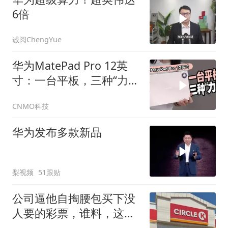
6倍
诚阅ChengYue
华为MatePad Pro 12英
寸：一台平板，三种“力
量”
CNMO科技
华为发布多款新品
梨视频
51跟贴
公司逼他自掏腰包买下没
人要的彩票，谁料，这张
彩票中了1200万，公司直