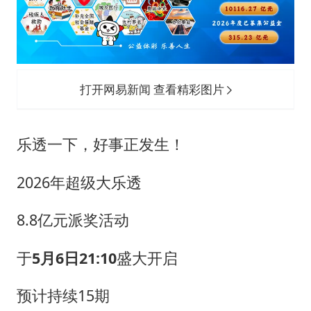
公司“上四休三”但要降薪1000元
河南某医院2.33亿工程串标案细节披露
男子杀人后逃进深山21年活得像野人
“空调24小时开着更省电”不实
打开网易新闻 查看精彩图片
立秋的仪式感
OpenAI为免费用户升级GPT-5.6 Luna
乐透一下，好事正发生！
“中国蔬菜之乡”最高温达41.8℃
2026年超级大乐透
如何把百年大党建设得更加坚强有力？
8.8亿元派奖活动
于
5月6日21:10
盛大开启
预计持续15期