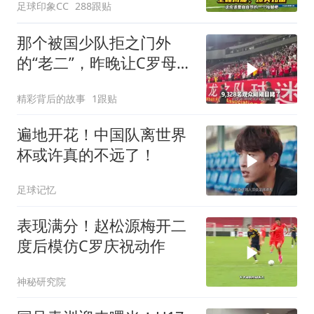
足球印象CC
288跟贴
那个被国少队拒之门外
的“老二”，昨晚让C罗母队
惊出一身冷汗
精彩背后的故事
1跟贴
遍地开花！中国队离世界
杯或许真的不远了！
足球记忆
表现满分！赵松源梅开二
度后模仿C罗庆祝动作
神秘研究院