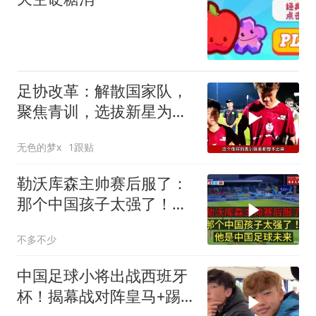
足协改革：解散国家队，
聚焦青训，选拔新星为国
争光
无色的梦x
1跟贴
勒沃库森主帅赛后服了：
那个中国孩子太强了！他
是中国足球未来
不多不少
中国足球小将出战西班牙
杯！揭幕战对阵皇马+踢