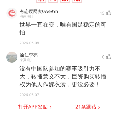
有态度网友0we9Yn
15
海南海口
世界一直在变，唯有国足稳定的可
怕
2026-05-08
徐仁李亮
0
宁夏银川
没有中国队参加的赛事吸引力不
大，转播意义不大，巨资购买转播
权为他人作嫁衣裳，更没必要！
2026-05-07
打开APP发贴
21
条跟贴