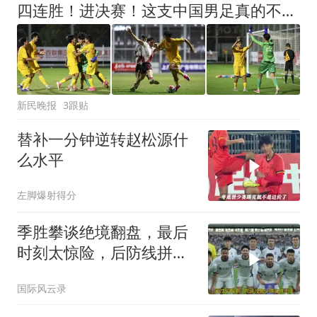
四连胜！进决赛！这支中国男足真的不一样？
新民晚报
3跟贴
替补一分钟逆转赵松源什
么水平
左脚爆射得分
季胜攀谈绝境翻盘，最后
时刻太惊险，后防线拼尽
全力守住胜利
国际风云录