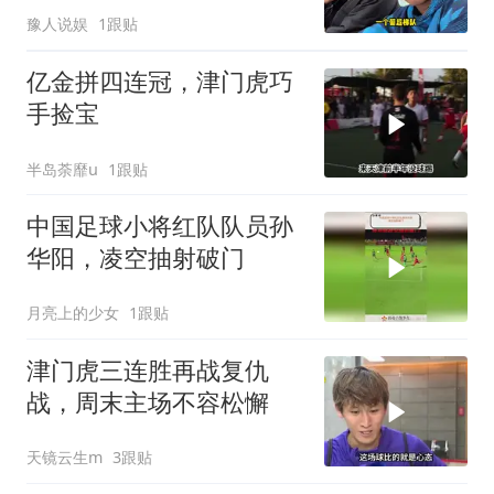
巴萨，董路带4名外援
豫人说娱
1跟贴
亿金拼四连冠，津门虎巧
手捡宝
半岛荼靡u
1跟贴
中国足球小将红队队员孙
华阳，凌空抽射破门
月亮上的少女
1跟贴
津门虎三连胜再战复仇
战，周末主场不容松懈
天镜云生m
3跟贴