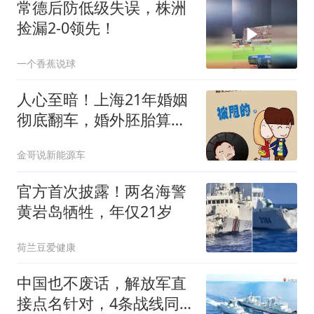
常德后防低级失误，株洲
捡漏2-0领先！
一个香蕉说球
人心至暗！上海21年婚姻
彻底翻车，婚外胚胎算计
击穿全网底线
金哥说新能源车
官方首次披露！两名海警
黄岩岛牺牲，年仅21岁
荷兰豆爱健康
中国也不废话，解放军直
接点名针对，4条战线同