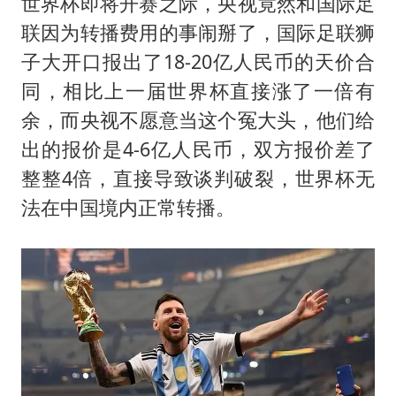
四川宜宾市珙县发生3.4级地震
世界杯即将开赛之际，央视竟然和国际足
联因为转播费用的事闹掰了，国际足联狮
多个明星演唱会取消
子大开口报出了18-20亿人民币的天价合
女儿为争财产堵门阻挠父亲出殡
同，相比上一届世界杯直接涨了一倍有
男孩参加珠心算比赛气定神闲
余，而央视不愿意当这个冤大头，他们给
上海轮渡全线停航
出的报价是4-6亿人民币，双方报价差了
制冰厂工人旺季能月入一万三
整整4倍，直接导致谈判破裂，世界杯无
人民的健康、体质、幸福一脉相承
法在中国境内正常转播。