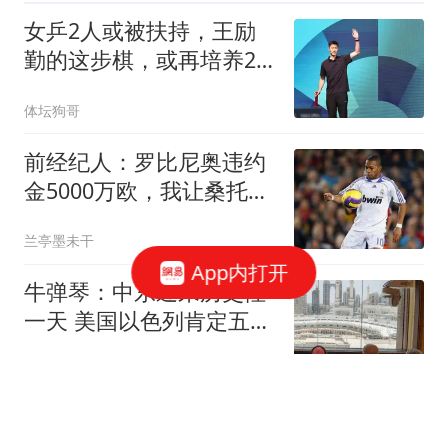
女乒2人或被扶持，王励
勤的这步棋，或再培养2
个孙颖莎
体坛狗哥
前经纪人：罗比尼奥违约
金5000万欧，我让桑托斯
3000万放他去皇马
兰亭墨未干
App内打开
牛弹琴：中东迎来历史性
一天 美国以色列肯定五味
杂陈
现代快报
英媒评金球奖：凯恩73球