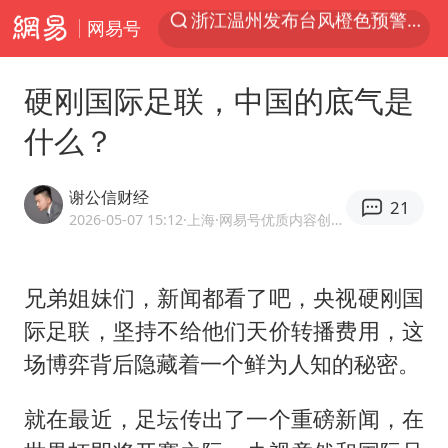
网易号
解锁各地夏日限定体验
白海豚将正面袭击贯穿浙江
硬刚国际足联，中国的底气是
名创优品一次性内裤 颜面尽失
什么？
上海明日之星冠军杯调整决赛时间
视频丨中国东方电气集团原党组副书记、董事宋致远被查
谢公信财经
21
女子网购名牌包发现是自己丢的那只
2026-05-07 15:12
·上海
·网易号优质内容创作者
香港宏福苑火灾或由烟头引起
兄弟姐妹们，新闻都看了吧，央视硬刚国
浙江台州《告全体市民书》
际足联，坚持不给他们天价转播费用，这
女主硬加吻戏短剧已下架
场博弈背后隐藏着一个鲜为人知的秘密。
郑丽文：台湾从来没有“独立”过
实时追踪台风白海豚
就在最近，足坛传出了一个重磅新闻，在