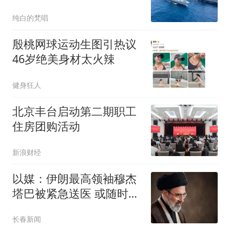
时压向菲律宾
纯白的梵唱
殷桃网球运动生图引热议
46岁绝美身材太火辣
健身狂人
北京丰台启动第二期职工
住房团购活动
新浪财经
以媒：伊朗最高领袖穆杰
塔巴被紧急送医 或随时会
死去
长春新闻