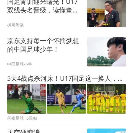
国足青训迎来曙光！U17
双线头名晋级，读懂董路
真正的青训价值
枫哥闲谈
京东支持每一个怀揣梦想
的中国足球少年！
中国足球小将
5天4战点杀河床！U17国足这一换人，炸出中国足球最稀缺的基因
落夜足球
5跟贴
天空硬糖消