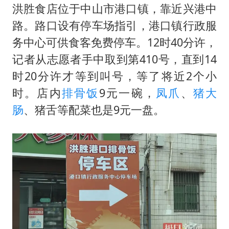
洪胜食店位于中山市港口镇，靠近兴港中
路。路口设有停车场指引，港口镇行政服
务中心可供食客免费停车。12时40分许，
记者从志愿者手中取到第410号，直到14
时20分许才等到叫号，等了将近2个小
时。店内
排骨饭
9元一碗，
凤爪
、
猪大
肠
、猪舌等配菜也是9元一盘。