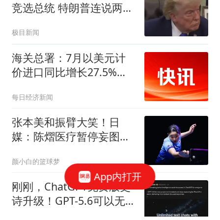
竞选总统 特朗普连说两
个"NO"
极目新闻
海关总署：7月以美元计
价进口同比增长27.5%，
出口同比增长23.9%
每日经济新闻
张本美和振臂大笑！日
媒：陈熠医疗暂停妄图打
乱节奏，18岁王牌沉着逆
颜小白的篮球梦
转
App内打开
刚刚，ChatGPT免费版史
诗升级！GPT-5.6可以无
限白嫖了