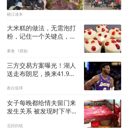
丽江读本
大米糕的做法，无需泡打
粉，记住一个关键点，个
个松软香甜不粘牙
素食
1跟贴
三方交易方案曝光！湖人
送走布朗尼，换来41.9%
三分射手辅佐东契奇
夜白侃球
女子每晚都给情夫留门来
发生关系 被发现时下半身
赤裸
北回归线