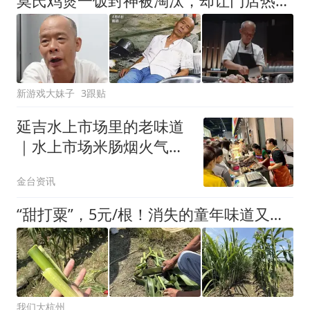
莫氏鸡煲一饭封神被淘汰，却让门店热度回归，每天都有100多桌
新游戏大妹子
3跟贴
延吉水上市场里的老味道
｜水上市场米肠烟火气里
的延边老味道
金台资讯
“甜打粟”，5元/根！消失的童年味道又回来了！
我们大杭州