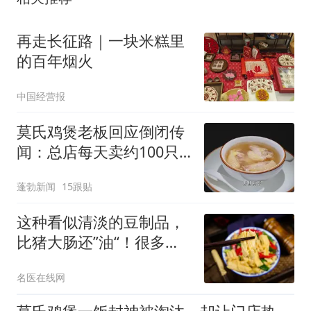
再走长征路｜一块米糕里
的百年烟火
中国经营报
莫氏鸡煲老板回应倒闭传
闻：总店每天卖约100只
鸡，周末要排队，肯定不
蓬勃新闻
15跟贴
会倒闭 ，“如果再来流量
就关店不做，怕了怕了，
这种看似清淡的豆制品，
太麻烦”
比猪大肠还”油“！很多人
还当作减脂餐
名医在线网