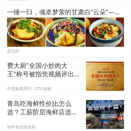
一锤一臼，魂牵梦萦的甘肃白“云朵”——洋芋搅团
忽泓护
费大厨"全国小炒肉大
王"称号被指凭视频评出
官方回应
中国新闻周刊
2751跟贴
青岛吃海鲜性价比怎么
选？工薪阶层海鲜店选购
避坑指南
知呼者也的老翁