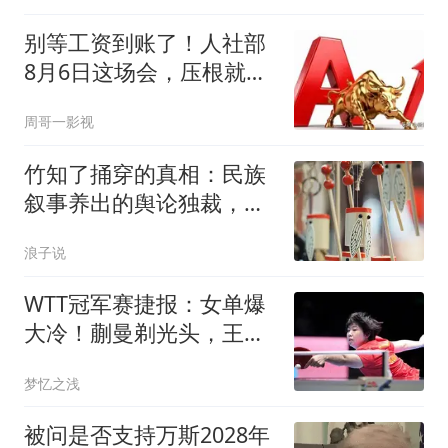
别等工资到账了！人社部
8月6日这场会，压根就不
是给你们发钱的
周哥一影视
竹知了捅穿的真相：民族
叙事养出的舆论独裁，早
已是网络毒瘤
浪子说
WTT冠军赛捷报：女单爆
大冷！蒯曼剃光头，王艺
迪大战伊藤美诚！
梦忆之浅
被问是否支持万斯2028年