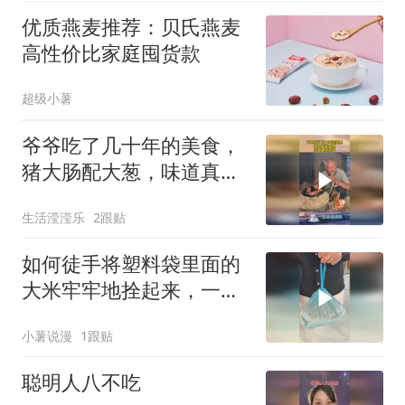
时
优质燕麦推荐：贝氏燕麦
高性价比家庭囤货款
超级小薯
爷爷吃了几十年的美食，
猪大肠配大葱，味道真的
太香！
生活滢滢乐
2跟贴
如何徒手将塑料袋里面的
大米牢牢地拴起来，一滴
都漏不出来？
小薯说漫
1跟贴
聪明人八不吃