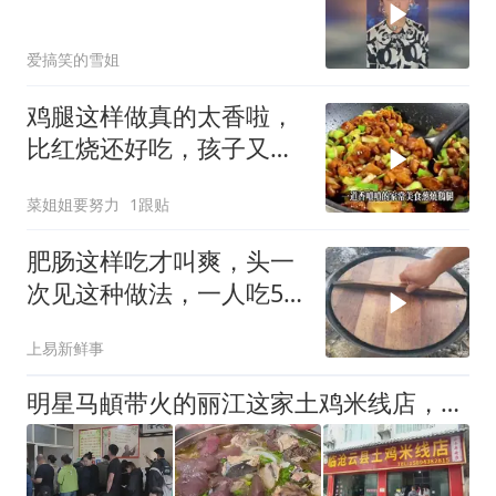
爱搞笑的雪姐
鸡腿这样做真的太香啦，
比红烧还好吃，孩子又要
多添2碗饭了
菜姐姐要努力
1跟贴
肥肠这样吃才叫爽，头一
次见这种做法，一人吃5
斤，别提有多美味
上易新鲜事
明星马頔带火的丽江这家土鸡米线店，什么一家？