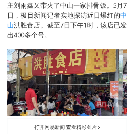
47岁妈妈突然产女 26岁女儿：很震惊
主刘雨鑫又带火了中山一家
排骨饭
。5月7
97岁英国奶奶飞上天再破吉尼斯纪录
日，极目新闻记者实地探访近日爆红的
中
OpenAI为免费用户升级GPT-5.6 Luna
山
洪胜食店。截至7日下午1时，该店已发
出400多个号。
男子杀人后逃进深山21年活得像野人
“中国蔬菜之乡”最高温达41.8℃
如何把百年大党建设得更加坚强有力？
打开网易新闻 查看精彩图片