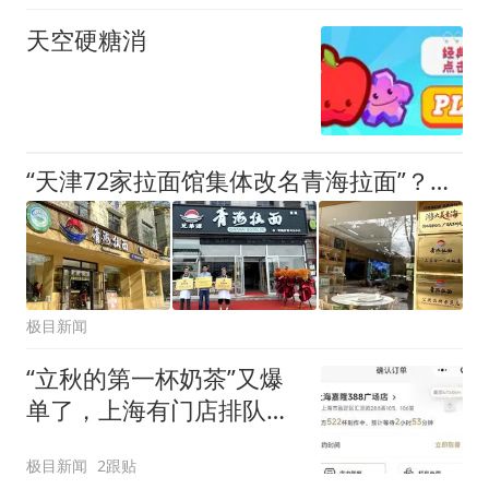
天空硬糖消
“天津72家拉面馆集体改名青海拉面”？协会：不实！
极目新闻
“立秋的第一杯奶茶”又爆
单了，上海有门店排队超
500杯，店员：今天奶茶
极目新闻
2跟贴
店都很忙，要等2个多小