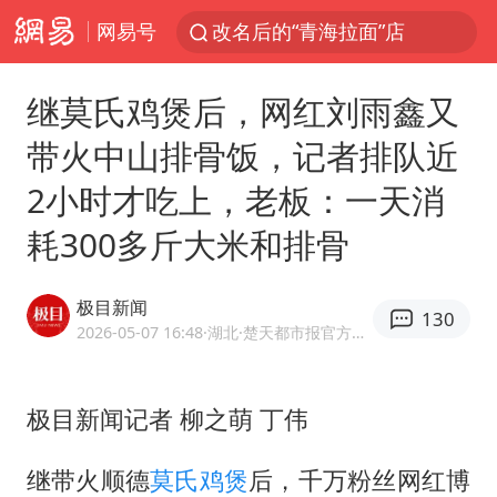
网易号
改名后的“青海拉面”店
1岁宝宝碰坏纸巾盒 宝妈被索赔924元
继莫氏鸡煲后，网红刘雨鑫又
泸溪河：桃酥吃出金属牙冠视频不实
带火中山排骨饭，记者排队近
女子开一天一夜空调后二氧化碳中毒
2小时才吃上，老板：一天消
男子结婚8年3个女儿均非亲生
耗300多斤大米和排骨
“空调24小时开着更省电”不实
“不建议大家买深色蛋糕”
极目新闻
130
台风白海豚逼近 暴雨大暴雨来袭
2026-05-07 16:48
·湖北
·楚天都市报官方网易号
谁是宇树科技背后赢家
985博士后被曝在妻子孕期出轨后续
极目新闻记者 柳之萌 丁伟
公司“上四休三”但要降薪1000元
继带火顺德
莫氏鸡煲
后，千万粉丝网红博