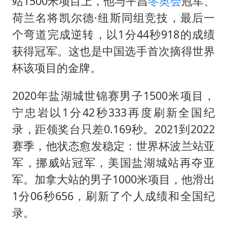
站1500米项目上，他与平昌
冬奥会
冠军、
荷兰名将凯尔德·纽斯同组竞技，最后一
个弯道完成逆转，以1分44秒918的成绩
获得冠军。这也是中国选手首次摘得世界
杯该项目的金牌。
2020年盐湖城世锦赛男子1500米项目，
宁忠岩以1分42秒333再度刷新全国纪
录，距领奖台只差0.169秒。2021到2022
赛季，他状态愈发稳定：世界杯波兰站亚
军，挪威站冠军，美国盐湖城站再夺亚
军。加拿大站的男子1000米项目，他滑出
1分06秒656，刷新了个人成绩和全国纪
录。