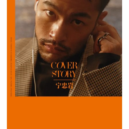
台风白海豚进入48小时警戒线
贵州轮胎子公司获美国退税8136万
郑国霖回应去景区上班被保安拦下
曝韩足协曾为外籍裁判安排性招待
深圳地面沉降致车辆损坏系谣言
OpenAI免费版将升级为GPT-5.6 Luna
中方回应是否在太平洋海底开采稀土
奋进开新局 实干挑大梁