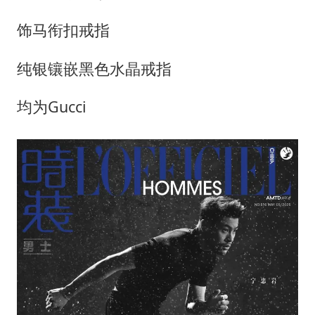
饰马衔扣戒指
纯银镶嵌黑色水晶戒指
均为Gucci