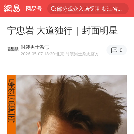
网易号
部分观众入场受阻 浙江省博物馆致歉
以“新”破局 首发经济点亮城市消费活力
宁忠岩 大道独行 | 封面明星
U17国足三战全胜
秋天的第一杯奶茶安排上了吗
时装男士杂志
0
美股三大指数集体收跌 西数跌超13%
2026-05-07 18:20
·北京
·时装男士杂志官方网易号
法国下周开始禁止未经同意的电话营销
台风白海豚登陆地点更新
巡查组提问 工作人员偷用手机查答案
看守所辅警收受10万获刑1年
国家气候中心：8月将有4轮高温过程，部分地区可达40℃～45℃
宇树科技 打新