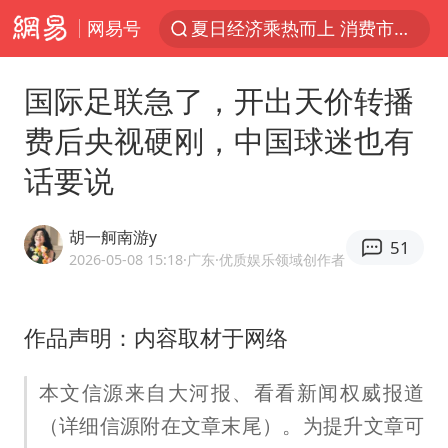
网易号
江西警方通报：一男子酒驾致7人受伤
陈丽君提名百花奖最佳新人奖
国际足联急了，开出天价转播
以拒绝“和平委员会”的加沙和平计划
费后央视硬刚，中国球迷也有
王传君 《披荆斩棘》
话要说
独闯南太行的失联女生最后轨迹已确认
于东来回应胖东来近25年老店年底关闭
胡一舸南游y
51
肖国栋晋级 特鲁姆普爆冷出局
2026-05-08 15:18
·广东
·优质娱乐领域创作者
BLG经理辟谣Bin离队
哈马斯称坚持加沙停火协议路线图
作品声明：内容取材于网络
香港刷新1884年以来最高气温纪录
本文信源来自大河报、看看新闻权威报道
以军士兵把枪口对准中国记者
（详细信源附在文章末尾）。为提升文章可