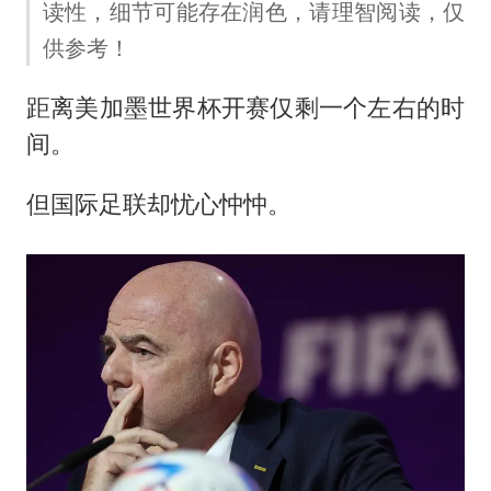
上门女婿出轨女邻居多年被判重婚罪
读性，细节可能存在润色，请理智阅读，仅
上海全力守护市民“菜篮子”
供参考！
央视新主播李秋莹母校发文祝贺
距离美加墨世界杯开赛仅剩一个左右的时
暑期研学游升温 在旅途中增长知识
间。
白海豚对华东华北影响会大于巴威
但国际足联却忧心忡忡。
总书记点赞的非遗苗绣焕发新生机