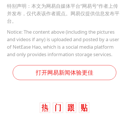
特别声明：本文为网易自媒体平台“网易号”作者上传
并发布，仅代表该作者观点。网易仅提供信息发布平
台。
Notice: The content above (including the pictures
and videos if any) is uploaded and posted by a user
of NetEase Hao, which is a social media platform
and only provides information storage services.
打开网易新闻体验更佳