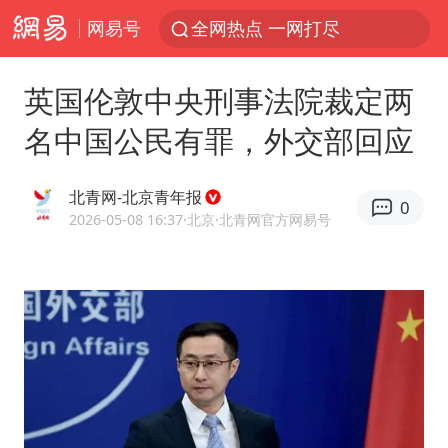
网易号
全网热点 一网打尽
英国伦敦中央刑事法院裁定两
名中国公民有罪，外交部回应
北青网-北京青年报
0
2026-05-08 16:37
·北京
·北青网官方网易号