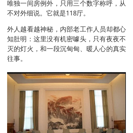
我国外贸延续良好增长态势
唯独一间房例外，只用三个数字称呼，从
国防部：中国军队坚决反制任何闹海挑衅图谋
不对外细说。它就是118厅。
陈幸同晋级WTT横滨冠军赛8强
外人越看越神秘，内部老工作人员却都心
宇树科技中一签需缴款7.54万元
知肚明：这里没有机密噱头，只有夜夜不
两名乘客在飞机上因调节座椅起冲突
灭的灯火，和一段沉甸甸、暖人心的真实
女儿为争财产堵门阻挠父亲出殡
往事。
今日立秋你咬秋了吗
夯实基础开新局