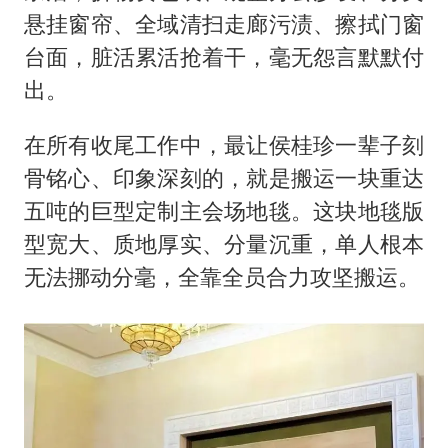
悬挂窗帘、全域清扫走廊污渍、擦拭门窗
台面，脏活累活抢着干，毫无怨言默默付
出。
在所有收尾工作中，最让侯桂珍一辈子刻
骨铭心、印象深刻的，就是搬运一块重达
五吨的巨型定制主会场地毯。这块地毯版
型宽大、质地厚实、分量沉重，单人根本
无法挪动分毫，全靠全员合力攻坚搬运。