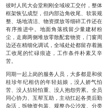
彼时人民大会堂刚刚全域竣工交付，整体
框架恢弘成型，但内部边角收尾、软装规
整、场地清洁、物资摆放等细碎工作还在
有序推进中。地面角落残留少量建材粉
尘，走廊两侧堆放零散配套物资，门窗周
边还在精细化调试，全域处处都留存着施
工收尾的忙碌痕迹，工作条件朴素又辛
苦。
同期一起上岗的服务人员，大多都是和侯
桂珍年纪相仿的年轻姑娘，没人娇气怕
苦、没人拈轻怕重、没人抱怨劳累。全员
同心协力、互帮互助，主动扛起各类后勤
杂活，拆物资包装、规整办公沙发、分类