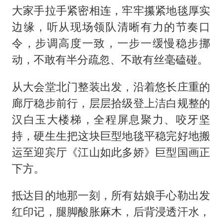
大家手拉手紧密相连，牢牢攥紧地毯厚实
边缘，听从现场领队清晰有力的节奏口
令，步调高度一致，一步一缓慢稳步挪
动，不敢有半分疏忽、不敢有丝毫磕碰。
从大会堂北门整装出发，沿着悠长庄重的
廊厅稳步前行，层层拾级登上洁白规整的
汉白玉大楼梯，全程屏息聚力、咬牙坚
持，硬生生把这块巨型地毯平稳完好地搬
运至迎宾厅《江山如此多娇》巨型国画正
下方。
抵达目的地那一刻，所有姑娘手心勒出发
红印记，腿脚酸胀麻木，后背浸透汗水，