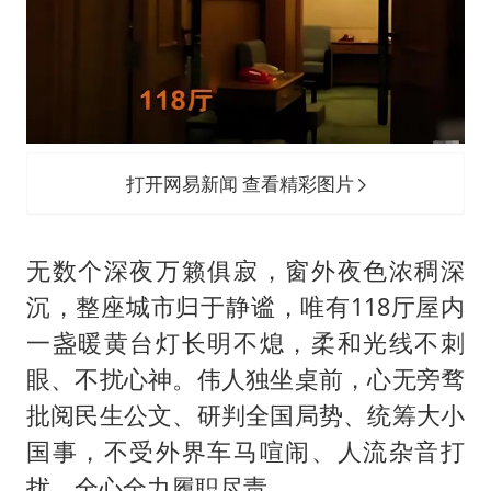
打开网易新闻 查看精彩图片
无数个深夜万籁俱寂，窗外夜色浓稠深
沉，整座城市归于静谧，唯有118厅屋内
一盏暖黄台灯长明不熄，柔和光线不刺
眼、不扰心神。伟人独坐桌前，心无旁骛
批阅民生公文、研判全国局势、统筹大小
国事，不受外界车马喧闹、人流杂音打
扰，全心全力履职尽责。