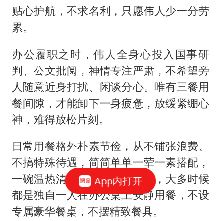
贴心护航，不求名利，只愿伟人少一分劳
累。
办公履职之时，伟人全身心投入国事研
判、公文批阅，神情专注严肃，不希望旁
人随意近身打扰、闲谈分心。唯有三餐用
餐间隙，才能卸下一身疲惫，放缓紧绷心
神，难得放松片刻。
日常用餐格外朴素节俭，从不铺张浪费、
不搞特殊待遇，简简单单一荤一素搭配，
一碗温热清汤，足量饱腹即可，大多时候
App内打开
都是独自一人在办公桌上安静用餐，不设
专属豪华餐桌，不摆精致餐具。