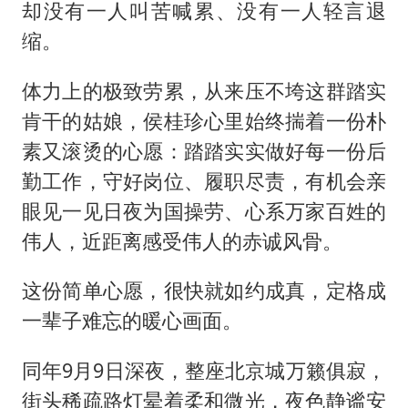
却没有一人叫苦喊累、没有一人轻言退
缩。
体力上的极致劳累，从来压不垮这群踏实
肯干的姑娘，侯桂珍心里始终揣着一份朴
素又滚烫的心愿：踏踏实实做好每一份后
勤工作，守好岗位、履职尽责，有机会亲
眼见一见日夜为国操劳、心系万家百姓的
伟人，近距离感受伟人的赤诚风骨。
这份简单心愿，很快就如约成真，定格成
一辈子难忘的暖心画面。
同年9月9日深夜，整座北京城万籁俱寂，
街头稀疏路灯晕着柔和微光，夜色静谧安