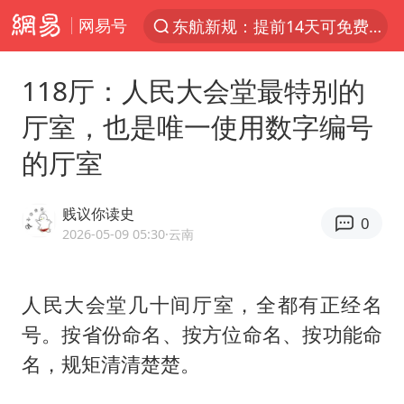
网易号
东航新规：提前14天可免费退改签
“电影+”如何激发千亿级消费新活力？
118厅：人民大会堂最特别的
日本试射“战斧”导弹，国防部回应
厅室，也是唯一使用数字编号
台风白海豚中心风力增强
的厅室
向鹏0-3不敌张本智和
百花奖开幕式
贱议你读史
0
四川宜宾高县4.9级地震致1死
2026-05-09 05:30
·云南
广东雷州通报特教老师招聘违规事件
山东一元代青花杯离奇失踪
人民大会堂几十间厅室，全都有正经名
号。按省份命名、按方位命名、按功能命
“新疆阿勒泰八月能滑雪”不实
名，规矩清清楚楚。
刘国正说向鹏打得很窝囊