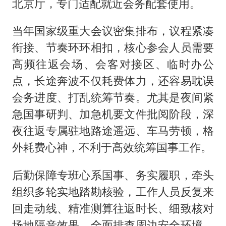
北京厅，专门适配就近会务配套使用。
当年国家级重大会议密集排布，议程紧凑
衔接、节奏环环相扣，核心参会人员需要
高频往返会场、会客对接区、临时办公
点，长途奔波不仅耗费体力，还容易耽误
会务进度、打乱统筹节奏。尤其是夜间紧
急国事研判、加急机要文件批阅阶段，深
夜往返专属驻地路途遥远、车马劳顿，格
外耗费心神，不利于高效统筹国事工作。
后勤保障专班心系国事、务实履职，牵头
组织多轮实地踏勘核验，工作人员反复来
回走动线、精准测算往返时长、细致核对
场地隔音效果、全面排查周边安全环境，