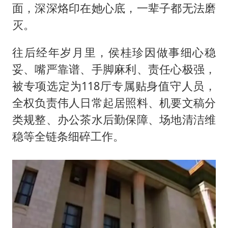
面，深深烙印在她心底，一辈子都无法磨
灭。
往后经年岁月里，侯桂珍因做事细心稳
妥、嘴严靠谱、手脚麻利、责任心极强，
被专项选定为118厅专属贴身值守人员，
全权负责伟人日常起居照料、机要文稿分
类规整、办公茶水后勤保障、场地清洁维
稳等全链条细碎工作。