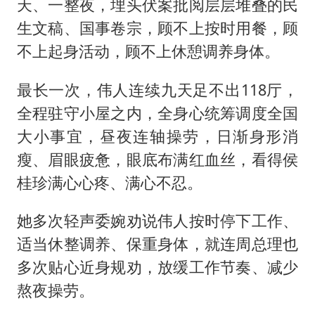
天、一整夜，埋头伏案批阅层层堆叠的民
生文稿、国事卷宗，顾不上按时用餐，顾
不上起身活动，顾不上休憩调养身体。
最长一次，伟人连续九天足不出118厅，
全程驻守小屋之内，全身心统筹调度全国
大小事宜，昼夜连轴操劳，日渐身形消
瘦、眉眼疲惫，眼底布满红血丝，看得侯
桂珍满心心疼、满心不忍。
她多次轻声委婉劝说伟人按时停下工作、
适当休整调养、保重身体，就连周总理也
多次贴心近身规劝，放缓工作节奏、减少
熬夜操劳。