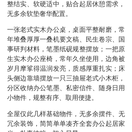
整结实、软硬适中，贴合起居休憩需求，
无多余软垫奢华配置。
一张老式实木办公桌，桌面平整耐磨，常
年堆叠厚厚一叠机要文稿、民生卷宗、国
事研判材料，笔墨纸砚规整摆放；一把原
生实木办公座椅，常年久坐使用，边角被
岁月摩挲得温润发亮，质感厚重扎实；床
头侧边靠墙摆放一只三抽屉老式小木柜，
分区收纳办公笔墨、私密信件、随身日用
小物件，规整有序、取用便捷。
全屋仅此几样基础物件，无多余摆件、无
冗余装饰，简简单单凑齐全套办公起居家