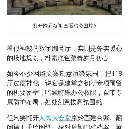
打开网易新闻 查看精彩图片
看似神秘的数字编号厅，实则是务实暖心
的场地规划，朴素底色藏着岁月初心
如今不少网络文案刻意渲染氛围，把118
厅过度神化，说它是建堂之初就专项预留
的机要密室，暗藏特殊办公权限，自带专
属防护布局，处处刻意拔高氛围感。
但只要翻开
人民大会堂
原始基建台账、翻
阅施工手绘图纸、核对后勤归档档案，就