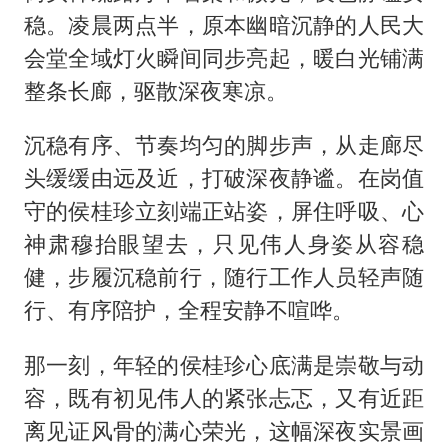
稳。凌晨两点半，原本幽暗沉静的人民大
会堂全域灯火瞬间同步亮起，暖白光铺满
整条长廊，驱散深夜寒凉。
沉稳有序、节奏均匀的脚步声，从走廊尽
头缓缓由远及近，打破深夜静谧。在岗值
守的侯桂珍立刻端正站姿，屏住呼吸、心
神肃穆抬眼望去，只见伟人身姿从容稳
健，步履沉稳前行，随行工作人员轻声随
行、有序陪护，全程安静不喧哗。
那一刻，年轻的侯桂珍心底满是崇敬与动
容，既有初见伟人的紧张忐忑，又有近距
离见证风骨的满心荣光，这幅深夜实景画