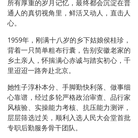
所有厚重的岁月记忆，最终都会沉淀在普
通人的真切视角里，鲜活又动人，直击人
心。
1959年，刚满十八岁的乡下姑娘侯桂珍，
背着一只简单粗布行囊，告别安徽老家的
乡土亲人，怀揣满心赤诚与踏实初心，千
里迢迢一路奔赴北京。
她性子淳朴本分、手脚勤快利落、做事细
心靠谱，经过多轮严格政治审查、品行家
风核验、实操能力考核、抗压能力测评，
层层筛选过关，顺利入选人民大会堂首批
专职后勤服务骨干团队。