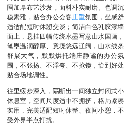
圈加厚布艺沙发，面料朴实耐磨、色调沉
稳素雅，贴合办公会客
庄重
氛围，坐感舒
适适配短时休憩交谈；简洁白色乳胶漆墙
面上，悬挂四幅传统水墨写意山水国画，
笔墨温润醇厚、意境悠远辽阔，山水线条
舒展大气，默默烘托端庄静谧的办公氛
围，不张扬、不浮夸、不抢镜，恰到好处
贴合场地调性。
往里缓步深入，隔断出一间独立封闭式小
休息室，空间尺度适中不拥挤，格局紧凑
实用，完美适配短时休整、夜间小憩，不
受外界半点打扰。