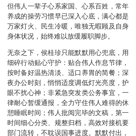
但伟人一辈子心系家国、心系百姓，常年
养成的操劳习惯早已深入心底，满心都是
万家灯火、民生冷暖，唯独无暇顾及自身
身体状况，始终难以放缓履职脚步。
无奈之下，侯桂珍只能默默用心兜底，用
细碎行动贴心守护：贴合伟人作息节律，
按时备好温热清淡、适口养胃的简餐；深
夜办公时刻，悄悄适度调低灯光亮度，护
眼不扰心神；非紧急突发类公务事宜，一
律耐心暂缓通报，全力守住伟人难得的休
憩睡眠时间；伟人批阅完毕的文稿，第一
时间细心分类、规整归档，高效对接机要
部门流转，不耽误国事进度。默默付出，