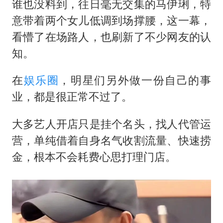
谁也没料到，往日毫无交集的
马伊琍
，特
意带着两个女儿低调到场撑腰，这一幕，
看懵了在场路人，也刷新了不少网友的认
知。
在
娱乐圈
，明星们另外做一份自己的事
业，都是很正常不过了。
大多艺人开店只是挂个名头，找人代管运
营，单纯借着自身名气收割流量、快速捞
金，根本不会耗费心思打理门店。