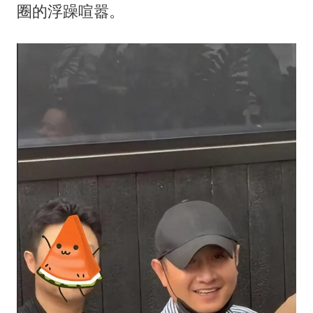
圈的浮躁喧嚣。