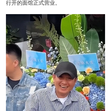
男子结婚8年3个女儿都不是亲生
行开的面馆正式营业。
白海豚可深入内陆制造大范围风雨
面对面丨蔡磊：与渐冻症抗争 纵使不敌 也不屈服
NBA传奇教练老尼尔森去世
手机真会“偷听”我们说话吗
加沙约14万栋建筑被完全摧毁
5万小车卖不动 微型代步车集体遇冷
从科技创新看开局起步的时与势