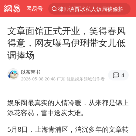
网易号
律师谈贾冰私人饭局被偷拍
台风“白海豚”登陆 各地各部门全力应对
文章面馆正式开业，笑得春风
克雷桑回应绝杀津门虎
得意，网友曝马伊琍带女儿低
人形机器人第一股
调捧场
江苏昆山升级发布暴雨红警
多地银行上调存款利率
以茶带书
4
上海地铁4条线路全线停运
2026-05-08 20:48
·广东
·优质娱乐领域创作者
4.2平卫生间补漏注胶花1.55万
武汉3名城管协管员殴打摊主被刑拘
娱乐圈最真实的人情冷暖，从来都是锦上
添花容易，雪中送炭太难。
白海豚路径图
宇树申购 中一签有望赚20万元
5月8日，上海青浦区，消沉多年的文章转