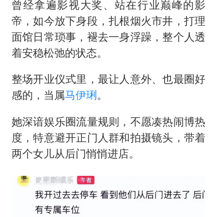
曾经拿遍影视大奖、站在行业巅峰的影
帝，如今放下身段，扎根烟火市井，打理
面馆日常琐事，褪去一身浮躁，整个人透
着安稳松弛的状态。
整场开业仪式里，最让人意外、也最圈好
感的，当属
马伊琍
。
她深谙娱乐圈流量规则，不愿凑热闹博热
度，特意避开正门人群和拍摄镜头，带着
两个女儿从后门悄悄进店。