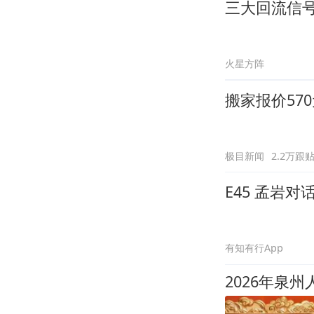
三大回流信
火星方阵
搬家报价57
极目新闻
2.2万跟
E45 孟岩
有知有行App