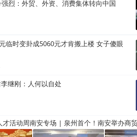
号强烈：外贸、外资、消费集体转向中国
0元临时变卦成5060元才肯搬上楼 女子傻眼
贴
对话李继刚：人何以自处