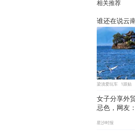
相关推荐
谁还在说云南
梁濆爱玩车
1跟贴
女子分享外
忌色，网友
星沙时报