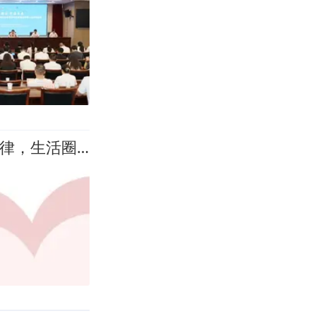
【杭州相亲】91年江西姑娘在杭州，从事外贸工作，作息规律，生活圈子简单干净