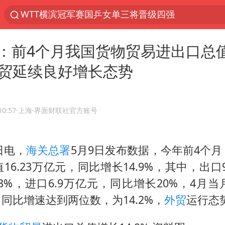
WTT横滨冠军赛国乒女单三将晋级四强
光影经济撬动暑期消费新蓝海
：前4个月我国货物贸易进出口总
微信又有新功能，你可以“撤回”你的撤回了！
 外贸延续良好增长态势
郑丽文：台湾从来没有“独立”过
央视新主播李秋莹孙亚鹏亮相
新疆优化调整景区内自驾服务费
10:57
·上海
·界面财联社官方账号
情侣在平潭拍日出时坠崖致一死一伤
日电，
海关总署
5月9日发布数据，今年前4个
泰国初中生饮弹自尽前开了26枪
16.23万亿元，同比增长14.9%，其中，出口9
全民健身事业高质量发展
.3%，进口6.9万亿元，同比增长20%，4月
台当局重金为“台独”织“皇帝新衣”
元，同比增速达到两位数，为14.2%，
外贸
运行态
几元成本的AI广告导致千万市值蒸发