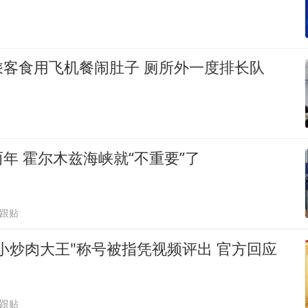
乘客食用飞机餐闹肚子 厕所外一度排长队
年 霍尔木兹海峡就“不重要”了
8跟贴
小炒肉大王"称号被指凭视频评出 官方回应
1跟贴