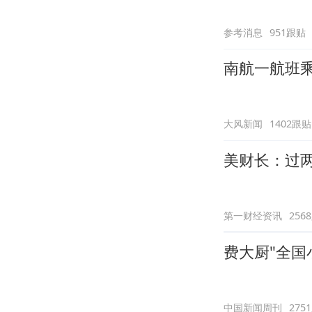
参考消息
951跟贴
南航一航班
大风新闻
1402跟贴
美财长：过两
第一财经资讯
256
费大厨"全国
中国新闻周刊
275