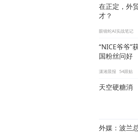
在正定，外贸
才？
眼镜蛇AI实战笔记
“NICE爷
国粉丝问好
潇湘晨报
54跟贴
天空硬糖消
外媒：波兰