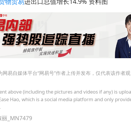
货物贸易
进出口总值增长14.9% 资料图
老挝国会主席赛宋蓬逝世
茅台部分直营店飞天茅台提价
白海豚将正面袭击贯穿浙江
酒店回应车内过夜被收150元
黄金牛市回来了吗
酒店花洒现排泄物住客索赔遭拒
杭州全市有序停课
为网易自媒体平台“网易号”作者上传并发布，仅代表该作者
乐享全民健身 共筑健康中国
ent above (including the pictures and videos if any) is upl
Ease Hao, which is a social media platform and only provid
.
_MN7479