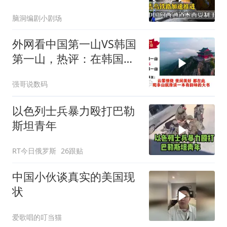
下向西通道自主权
脑洞编剧小剧场
外网看中国第一山VS韩国
第一山，热评：在韩国土
堆也算山？
强哥说数码
以色列士兵暴力殴打巴勒
斯坦青年
RT今日俄罗斯
26跟贴
中国小伙谈真实的美国现
状
爱歌唱的叮当猫