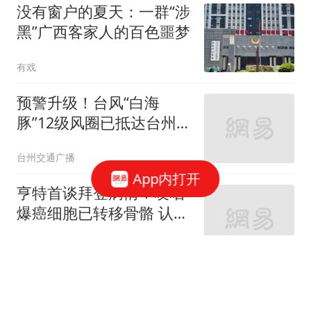
没有窗户的夏天：一群“涉
黑”广西客家人的百色噩梦
有戏
预警升级！台风“白海
豚”12级风圈已抵达台州，
下午起风雨加强！最新登
台州交通广播
陆路径更新！
App内打开
亨特首谈拜登病情！哽咽
爆癌细胞已转移骨骼 认吸
毒过往伤害父亲
环球趣闻分享
8月9日，河南2026养老金
上调通知，真的落地了