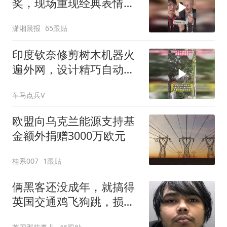
奖，现场重现经典表情
包，向中国粉丝问好
潇湘晨报
65跟贴
印度钦奈修剪树木机器火
遍外网，设计精巧自动设
备与印度格格不入
车马点兵V
欧盟向乌克兰能源支持基
金额外捐赠3000万欧元
桂系007
1跟贴
俩黑客还没成年，就搞得
英国交通鸡飞狗跳，损失
上百亿！最后却栽在了一