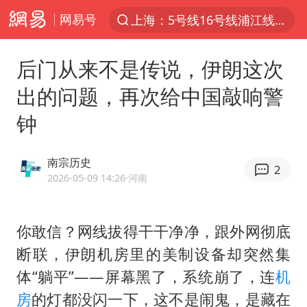
网易号
上海：5号线16号线浦江线全线停运
上半年我国经营主体结构持续优化
后门从来不是传说，伊朗这次
美媒：美国爱国者导弹库存不足1700枚
出的问题，再次给中国敲响警
上海有出现龙卷潜势
钟
上海全域长途客运班次全部停运
白海豚逼近浙闽沿海
南宗历史
2
1枚就能让航母瘫痪 轰-6J实力有多强
2026-05-09 14:26
·河南
国足U17与阿森纳决赛取消 并列冠军
上门女婿出轨女邻居多年被判重婚罪
你敢信？网线拔得干干净净，跟外网彻底
断联，伊朗机房里的美制设备却突然集
今日15时起福州地铁高架区段停运
体“躺平”——屏幕黑了，系统崩了，连
机
王艺迪2-4不敌张本美和止步4强
房
的灯都没闪一下，这不是闹鬼，是藏在