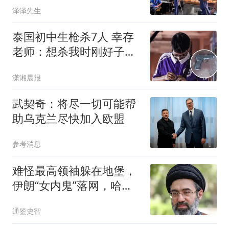
泽泽先生
泰国初中生枪杀7人 幸存
老师：想杀我时刚好子弹
用完
潇湘晨报
武契奇：将尽一切可能帮
助乌克兰尽快加入欧盟
参考消息
难怪最高领袖躲在地堡，
伊朗“女内鬼”落网，哈梅
内伊死得太冤了
通鉴史智