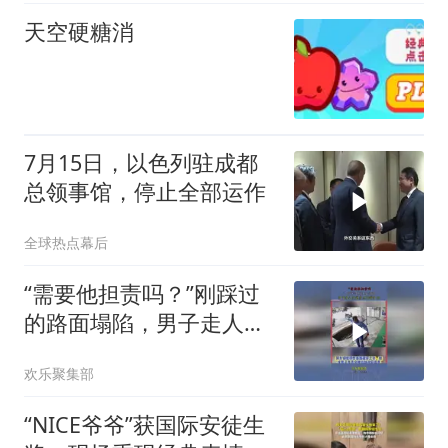
天空硬糖消
7月15日，以色列驻成都
总领事馆，停止全部运作
全球热点幕后
“需要他担责吗？”刚踩过
的路面塌陷，男子走人行
道差点坠排水坑
欢乐聚集部
“NICE爷爷”获国际安徒生