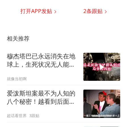
打开APP发贴
2
条跟贴
相关推荐
穆杰塔巴已永远消失在地
球上，生死状况无人能知
晓
就像当初啊
爱泼斯坦案最不为人知的
八个秘密！越看到后面越
头皮发麻！
超话看世界
3跟贴