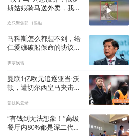
斯姑娘骑马送外卖，我的
汤撒了
欢乐聚集部
1跟贴
马科斯怎么都想不到，给
仁爱礁破船保命的协议，
竟能让自己下台？
霁寒飘雪
曼联1亿欧元追逐亚当·沃
顿，遭切尔西皇马夹击恐
难如愿？
竞技风云录
“有钱到无法想象！”高级
餐厅内80%都是深二代小
学生，家长看清现实