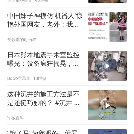
英国那些事儿
46跟贴
份外卖上
中国妹子神模仿'机器人'惊
艳外国网友，老外：我看
了十遍！
爱歌唱的叮当猫
日本熊本地震手术室监控
曝光：设备疯狂摇晃，医
生俯身护住病人
Bobo字幕组
13跟贴
这种沉井的施工方法是不
是还挺巧妙的？ #沉井 #
科普
军械百科
“饿了马”为您服务，俄罗