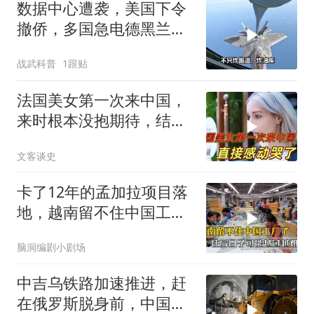
数据中心遭袭，美国下令
撤侨，多国急电德黑兰，
中方判断全应验
战武科普
1跟贴
法国美女第一次来中国，
来时根本没抱期待，结果
直接泪洒张家界
文客谈史
卡了12年的孟加拉项目落
地，越南留不住中国工
厂，今年越过越难
脑洞编剧小剧场
中吉乌铁路加速推进，赶
在俄罗斯脱身前，中国拿