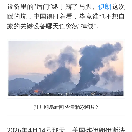
王传君 《披荆斩棘》
设备里的“后门”终于露了马脚。
伊朗
这次
王艺迪无缘横滨赛决赛
踩的坑，中国得盯着看，毕竟谁也不想自
泰国：高度重视中国游客旅游体验
家的关键设备哪天也突然“掉线”。
于东来直播和胖东来核心团队开会
2025年小学教师减少13.19万
上海大部迎大暴雨
《龙餐馆》 冲奖
构建更高水平的全民健身公共服务体系
打开网易新闻 查看精彩图片
2026年4月14号那天，美国炸伊朗伊斯法