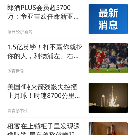
郎酒PLUS会员超5700
万；帝亚吉欧任命新亚太
总裁；汾阳将吸纳市场化
每日经济新闻
基金壮大白酒实体产业丨
酒业早参
1.5亿英镑！打不赢你就挖
你的人，利物浦左、右边
锋都找大巴黎买
体育世界
美国4吨火箭残骸失控撞
上月球！时速8700公里，
给月球探测敲警钟
青青衫书生
租客在上锁柜子里发现遗
像吓哭 房东曾称就爱租给