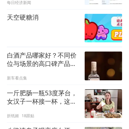
每日经济新闻
天空硬糖消
白酒产品哪家好？不同价
位与场景的高口碑产品盘
点
新车看点集
一斤肥肠一瓶53度茅台，
女汉子一杯接一杯，这酒
是真好喝
折纸姬
18跟贴