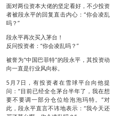
面对两位资本大佬的坚定看好，不少投资
者被段永平的回复直击内心：“你会凌乱
吗？”
段永平再次买入茅台！
反问投资者：“你会凌乱吗？”
被誉为“中国巴菲特”的段永平，其投资动
向一直是行业风向标。
5月7日，有投资者在雪球平台向他提
问：“目前已经全仓茅台半年了，我在想
要不要调一部分仓位给泡泡玛特。”对
此，段永平直言不讳地表示：“我今天还