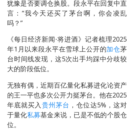
韩国每3辆新上牌电车就有1辆来自中国
犹豫是否要调仓换股。段永平在回复中直
41岁女子为鼓励女儿考上985研究生
言：“我今天还买了茅台啊，你会凌乱
吗？”
多个台风来袭 是否会相互影响
李亚鹏向地铁吐血女孩捐99999元
《每日经济新闻·将进酒》记者梳理2025
李嫣近照曝光
年1月以来段永平在雪球上公开的
加仓
茅
中国经济展现强大韧性和活力
台时间线发现，这5次出手均踩中分歧较
大的阶段低位。
无独有偶，近期百亿量化私募进化论资产
的王一平也多次公开力挺茅台。他在2025
年底就买入
贵州茅台
，仓位达5%，这对
于量化
私募
基金来说，已是不低的个股仓
位。