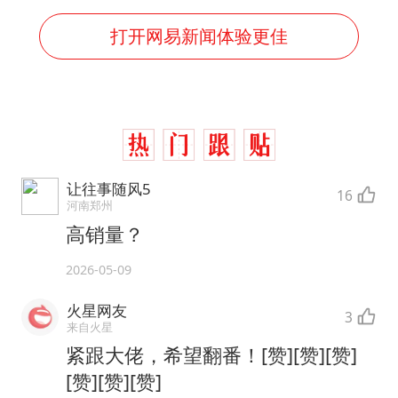
打开网易新闻体验更佳
让往事随风5
16
河南郑州
高销量？
2026-05-09
火星网友
3
来自火星
紧跟大佬，希望翻番！[赞][赞][赞]
[赞][赞][赞]