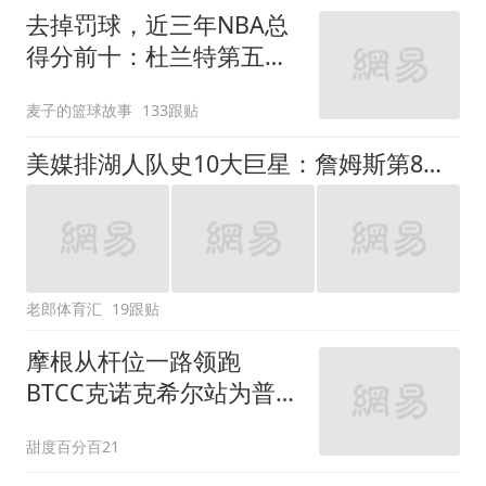
去掉罚球，近三年NBA总
得分前十：杜兰特第五，
约基奇第二，那亚历山大
麦子的篮球故事
133跟贴
呢？
美媒排湖人队史10大巨星：詹姆斯第8，奥尼尔第4，科比队史第一人
老郎体育汇
19跟贴
摩根从杆位一路领跑
BTCC克诺克希尔站为普拉
托车队再夺胜
甜度百分百21