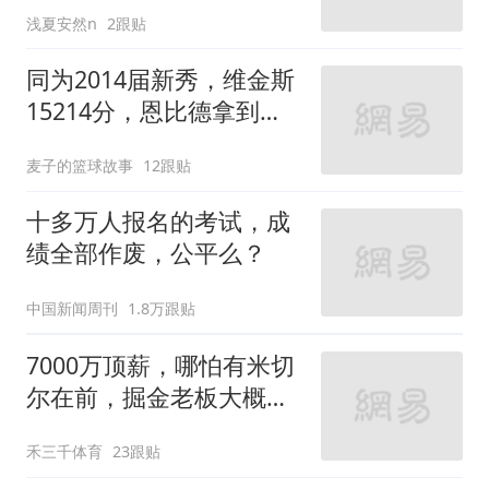
浅夏安然n
2跟贴
同为2014届新秀，维金斯
15214分，恩比德拿到
13544分，约基奇呢？
麦子的篮球故事
12跟贴
十多万人报名的考试，成
绩全部作废，公平么？
中国新闻周刊
1.8万跟贴
7000万顶薪，哪怕有米切
尔在前，掘金老板大概率
也不会给约基奇
禾三千体育
23跟贴