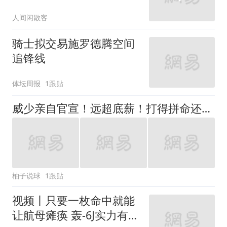
人间闲散客
骑士拟交易施罗德腾空间
追锋线
体坛周报
1跟贴
威少亲自官宣！远超底薪！打得拼命还有错了？
柚子说球
1跟贴
视频丨只要一枚命中就能
让航母瘫痪 轰-6J实力有多