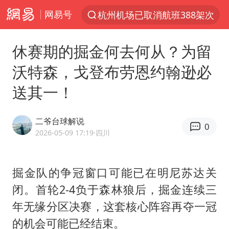
网易号
杭州机场已取消航班388架次
上半年我国经营主体结构持续优化
休赛期的掘金何去何从？为留
白海豚将给京津冀带来大暴雨
沃特森，戈登布劳恩约翰逊必
《披荆斩棘2026》阵容官宣
送其一！
国足U17与阿森纳决赛取消 并列冠军
女子发现前夫婚内与第三者育子
二爷台球解说
0
王艺迪无缘横滨赛决赛
2026-05-09 17:19
·四川
2025年小学教师减少13.19万
王艺迪2-4不敌张本美和止步4强
掘金队的争冠窗口可能已在明尼苏达关
闭。首轮2-4负于森林狼后，掘金连续三
以军士兵把枪口对准中国记者
年无缘分区决赛，这套核心阵容再夺一冠
上门女婿出轨女邻居多年被判重婚罪
的机会可能已经结束。