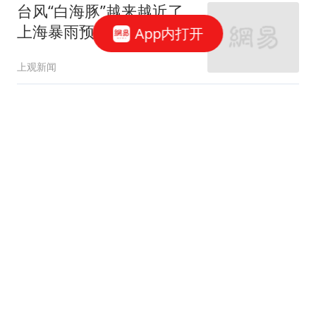
台风“白海豚”越来越近了
上海暴雨预警“三连跳”
App内打开
上观新闻
台风"白海豚"逼近 大数据
揭秘为何浙江屡成台风"靶
心"
上观新闻
民谚说：“立秋吃三根，腿
脚站得稳”，不是红薯土
豆，是这3样
阿龙美食记
俄罗斯副总理突然提出，
想打通印度洋出海口，重