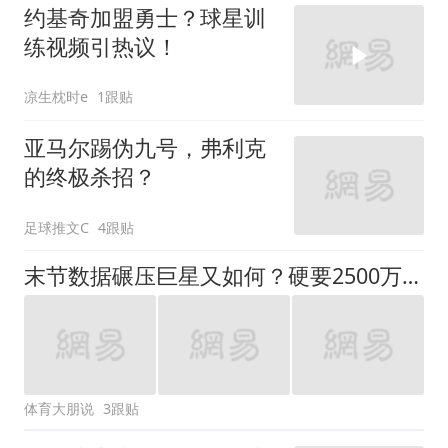
约基奇加盟勇士？球星训
练视频引热议！
凉生枕时e
1跟贴
亚马尔踢伪九号，弗利克
的终极杀招？
足球推文C
4跟贴
末节数据碾压巨星又如何？硬要2500万年薪，勇士千万别上当
体育大朋说
3跟贴