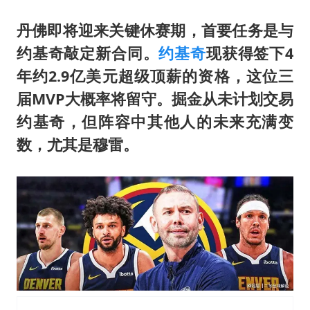
韩军前线部队连曝丑闻
《龙餐馆》 冲奖
丹佛即将迎来关键休赛期，首要任务是与
约基奇敲定新合同。
约基奇
现获得签下4
笔试第一被劝弃考涉事副校长被撤职
年约2.9亿美元超级顶薪的资格，这位三
构建更高水平的全民健身公共服务体系
届MVP大概率将留守。掘金从未计划交易
挡“张雪机车”民进党当局怕什么
约基奇，但阵容中其他人的未来充满变
灌溉水坝被隔成鱼塘 村民投诉20余年
数，尤其是穆雷。
萌娃帮爷爷脱玉米 卖力干活超可爱
奋力开创中国式现代化建设新局面