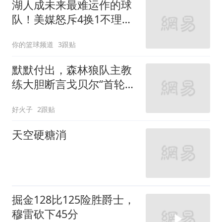
湖人成未来最难运作的球
队！美媒怒斥4换1不理
智，弗莱：上限极低
你的篮球频道
3跟贴
默默付出，森林狼队主教
练大胆断言戈贝尔“首轮入
选名人堂”
好火子
2跟贴
天空硬糖消
掘金128比125险胜爵士，
穆雷砍下45分