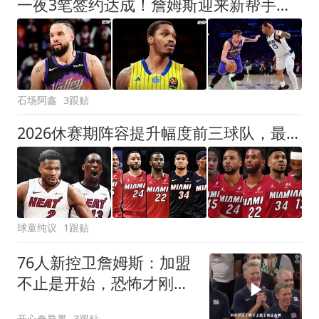
一夜3笔签约达成！詹姆斯迎来新帮手，湖人追求14+7防守悍将
石场阿鑫
3跟贴
2026休赛期阵容提升幅度前三球队，最后一队可能让你很不服！
球童纯议
1跟贴
76人新控卫詹姆斯：加盟
不止是开始，恐怖才刚刚
开始！
开心奇异果
3跟贴