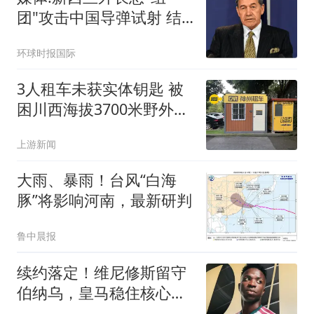
团"攻击中国导弹试射 结
果被打脸
环球时报国际
3人租车未获实体钥匙 被
困川西海拔3700米野外10
余小时
上游新闻
大雨、暴雨！台风“白海
豚”将影响河南，最新研判
鲁中晨报
续约落定！维尼修斯留守
伯纳乌，皇马稳住核心，
阿森纳美梦落空