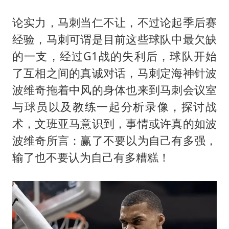
我国外贸延续良好增长态势
国防部：中国军队坚决反制任何闹海挑衅图谋
论实力，马刺当仁不让，不过论起季后赛
经验，马刺可谓是目前这些球队中最欠缺
今日立秋你咬秋了吗
的一支，经过G1战的失利后，球队开始
女儿为争财产堵门阻挠父亲出殡
了互相之间的真诚对话，马刺定海神针波
夯实基础开新局
波维奇拖着中风的身体也来到马刺会议室
与球员以及教练一起分析录像，探讨战
术，文班亚马意识到，事情或许真的如波
波维奇所言：赢了不要以为自己有多强，
输了也不要认为自己有多糟糕！