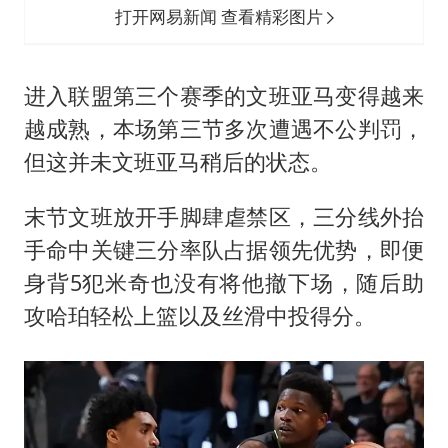
打开网易新闻 查看精彩图片
进入联盟第三个赛季的文班亚马变得越来
越成熟，本场第三节多次遭遇不公判罚，
但这并未文班亚马稍后的状态。
末节文班放开手脚肆虐禁区，三分线外抬
手命中关键三分率队占据领先优势，即便
身背5犯米奇也没有将他撤下场，随后助
攻哈珀轻松上篮以及丝滑中投得分。