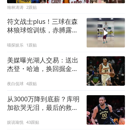
翰林涛涛
2跟贴
符文战士plus！三球在森
林狼球馆训练，赤膊露出
大片纹身！
喵探娱乐
1跟贴
美媒曝光湖人交易：送出
杰登・哈迪，换回掘金冠
军内线齐克・纳吉
夜白侃球
4跟贴
从3000万降到底薪？库明
加欲哭无泪，最后的救星
湖人也犯了难
娱说瑜悦
43跟贴