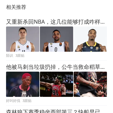
相关推荐
又重新杀回NBA，这几位能够打成咋样呢？
陌识
3跟贴
他被马刺当垃圾扔掉，公牛当救命稻草捡回来，结果救了72胜赛季
好叫好伐
3跟贴
森林狼下赛季稳坐西部第三？快船早已备好筹码，坐等挖走爱德华兹