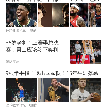
孙譁北漂拍客
1跟贴
35岁老将！上赛季总决
赛，勇士应该签下奥利尼
克吗？
篮球实录
9根半手指！退出国家队！15年生涯落幕
篮球教学论坛
3跟贴