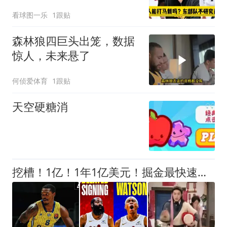
看球图一乐
1跟贴
森林狼四巨头出笼，数据
惊人，未来悬了
何侦爱体育
1跟贴
天空硬糖消
挖槽！1亿！1年1亿美元！掘金最快速度交易