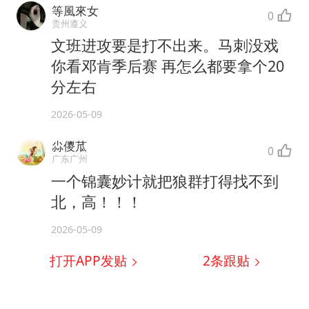
等風來女
0
贵州遵义
文班进攻要是打不出来。马刺没戏
你看邓肯季后赛 再怎么都要拿个20
分左右
2026-05-09
尛儍苽
0
广东广州
一个锦囊妙计就把狼群打得找不到
北，高！！！
2026-05-09
打开APP发贴
2
条跟贴