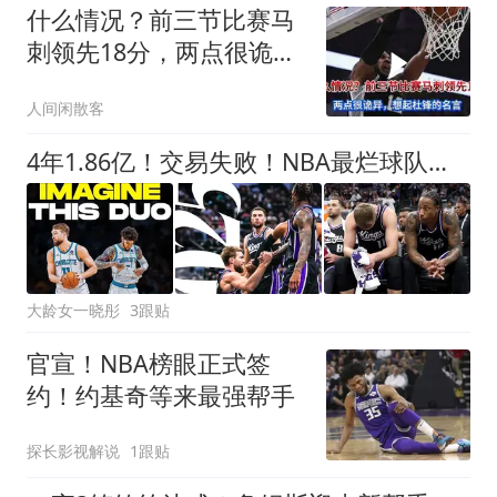
什么情况？前三节比赛马
刺领先18分，两点很诡
异，想起杜锋
人间闲散客
4年1.86亿！交易失败！NBA最烂球队砸手里
大龄女一晓彤
3跟贴
官宣！NBA榜眼正式签
约！约基奇等来最强帮手
探长影视解说
1跟贴