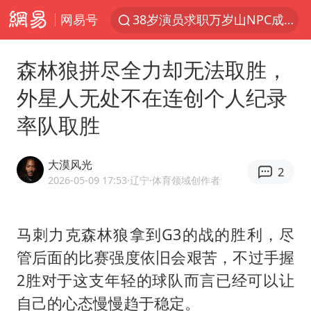
网易号
38岁演员求职万岁山NPC成功
秋天的第一杯奶茶到底有多火
森林狼拼尽全力却无法取胜，
东航：国内客票提前14天免费退改
外星人无处不在连创个人纪录
四川宜宾市高县4.9级地震致1人死亡
率队取胜
美股存储板块集体大跌
日本试射“战斧”导弹，国防部回应
大漠风光
2
百花奖开幕式
2026-05-09 17:53
·辽宁
·体育领域创作者
胡彦斌韩磊 谁帮谁
台风白海豚实时路径
马刺力克森林狼拿到G3的战的胜利，尽
管后面的比赛强度依旧会艰苦，不过手握
广东雷州通报特教老师招聘违规事件
2胜对于这支年轻的球队而言已经可以让
“新疆阿勒泰八月能滑雪”不实
自己的心态慢慢趋于稳定。