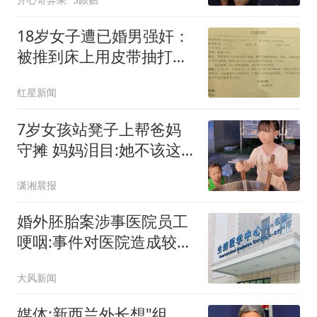
18岁女子遭已婚男强奸：
被推到床上用皮带抽打后
强奸
红星新闻
7岁女孩站凳子上帮爸妈
守摊 妈妈泪目:她不该这
么懂事
潇湘晨报
婚外胚胎案涉事医院员工
哽咽:事件对医院造成较大
冲击
大风新闻
媒体:新西兰外长想"组