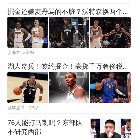
掘金还嫌麦丹骂的不脏？沃特森换两个防守工兵，这交易赶紧落地吧
安海客
2跟贴
湖人奇兵！签约掘金！豪掷千万奢侈税！值得吗？
篮球盛世
2跟贴
76人能打马刺吗？东部队
不研究西部