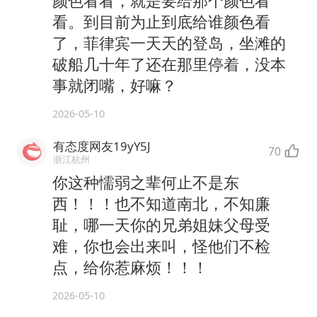
颜色看看，就是要给那个颜色看
看。到目前为止到底给谁颜色看
了，菲律宾一天天的登岛，坐滩的
破船几十年了还在那里停着，没本
事就闭嘴，好嘛？
2026-05-10
有态度网友19yY5J
70
浙江杭州
你这种懦弱之辈何止不是东
西！！！也不知道南北，不知廉
耻，哪一天你的兄弟姐妹父母受
难，你也会出来叫，怪他们不检
点，给你惹麻烦！！！
2026-05-10