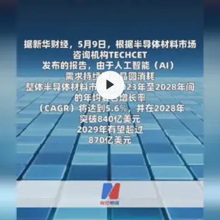
美股存储板块集体大跌
胡彦斌韩磊 谁帮谁
我国外贸延续良好增长态势
国防部：中国军队坚决反制任何闹海挑衅图谋
夯实基础开新局