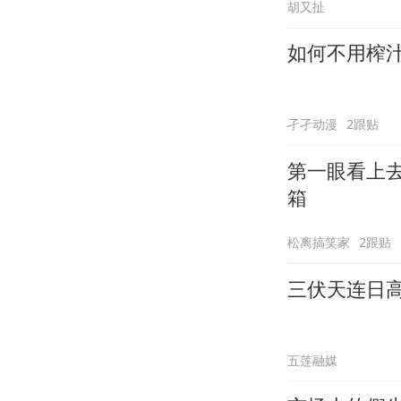
胡又扯
如何不用榨
孑孑动漫
2跟贴
第一眼看上
箱
松离搞笑家
2跟贴
三伏天连日
五莲融媒