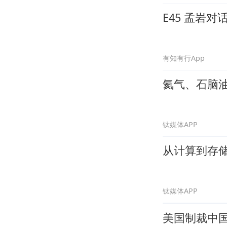
E45 孟岩
有知有行App
氦气、石脑
钛媒体APP
从计算到存
钛媒体APP
美国制裁中国