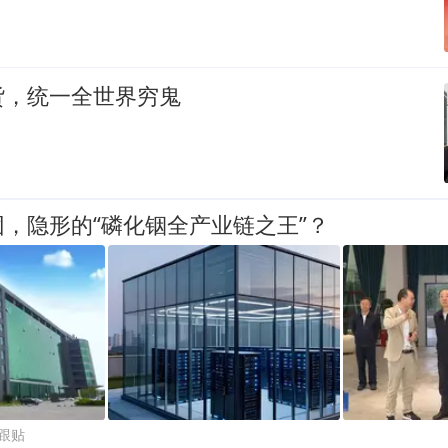
货，统一全世界穷鬼
，隐形的“磷化铟全产业链之王”？
7跟贴