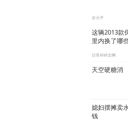
谷火平
这辆2013款
里内换了哪
日常碎碎念啊
天空硬糖消
媳妇摆摊卖水
钱