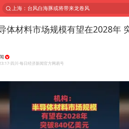
上海：台风白海豚或将带来龙卷风
38岁演员求职万岁山NPC成功
导体材料市场规模有望在2028年 突
国乒男单横滨冠军赛全军覆没
四川宜宾高县4.9级地震致1死
秋天的第一杯奶茶到底有多火
闻
中巨芯：上半年归母净利润1405.77万元
23:17
·四川
·每日经济新闻官方网易号
东航：国内客票提前14天免费退改
日本试射“战斧”导弹，国防部回应
U17国足三连胜晋级明日之星半决赛
中国女篮70-67险胜尼日利亚女篮
百花奖开幕式