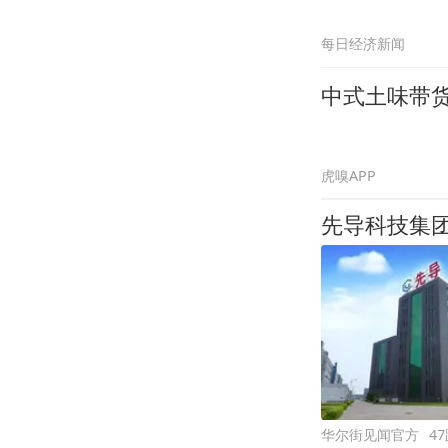
每日经济新闻
中式土味带
虎嗅APP
先导科技集团
华尔街见闻官方
4