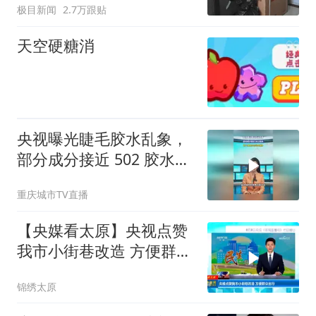
极目新闻
2.7万跟贴
天空硬糖消
央视曝光睫毛胶水乱象，
部分成分接近 502 胶水2.
超八成胶水检出致癌物
重庆城市TV直播
【央媒看太原】央视点赞
我市小街巷改造 方便群众
出行
锦绣太原