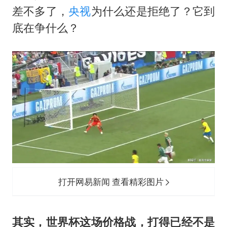
浙江海域将现5到8米巨浪到狂浪
差不多了，
央视
为什么还是拒绝了？它到
辽宁省深化扫黑除恶专项斗争
底在争什么？
谢霆锋演唱会隔空祝王菲生日快乐
河南警方公开征集黑恶犯罪线索
WTT横滨冠军赛女单四强国乒占三席
浙江省发出今年第2号指挥长令
一周大涨超7% 金价为何突然上涨
乐享全民健身 共筑健康中国
打开网易新闻 查看精彩图片
其实，世界杯这场价格战，打得已经不是