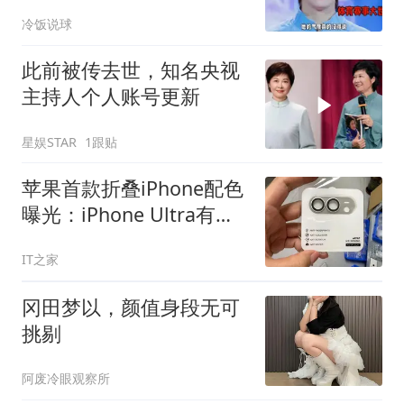
昱甜美气质爆棚
冷饭说球
此前被传去世，知名央视
主持人个人账号更新
星娱STAR
1跟贴
苹果首款折叠iPhone配色
曝光：iPhone Ultra有望
提供银色、深蓝色
IT之家
冈田梦以，颜值身段无可
挑剔
阿废冷眼观察所