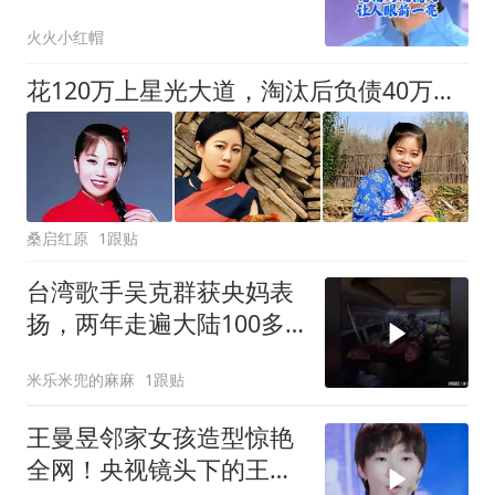
火火小红帽
花120万上星光大道，淘汰后负债40万，她如今的境遇令人唏嘘
桑启红原
1跟贴
台湾歌手吴克群获央妈表
扬，两年走遍大陆100多
个城市！
米乐米兜的麻麻
1跟贴
王曼昱邻家女孩造型惊艳
全网！央视镜头下的王曼