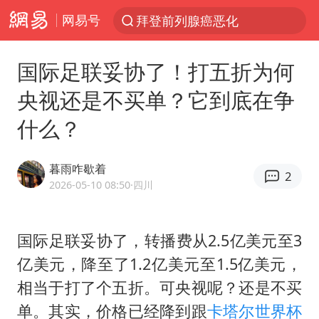
网易号
拜登前列腺癌恶化
光影经济撬动暑期消费新蓝海
国际足联妥协了！打五折为何
“白海豚”逼近 上海危险区域已转移3.03万人
央视还是不买单？它到底在争
“伊斯兰版北约”出现
什么？
“白海豚”最新位置公布
外国游客的“中国游三件套”火了
暮雨咋歇着
2
上海大部迎大暴雨
2026-05-10 08:50
·四川
以军士兵把枪口对准中国记者
白海豚在海上打了个结
国际足联妥协了，转播费从2.5亿美元至3
亿美元，降至了1.2亿美元至1.5亿美元，
2026年7月份居民消费价格同比上涨0.5%
相当于打了个五折。可央视呢？还是不买
方桃子代言广告视频已下架
单。其实，价格已经降到跟
卡塔尔世界杯