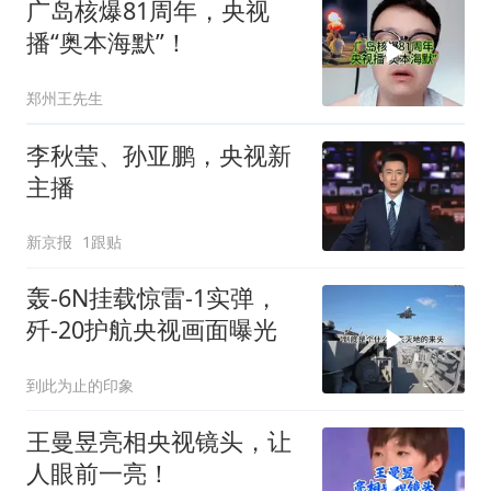
广岛核爆81周年，央视
播“奥本海默”！
郑州王先生
李秋莹、孙亚鹏，央视新
主播
新京报
1跟贴
轰-6N挂载惊雷-1实弹，
歼-20护航央视画面曝光
到此为止的印象
王曼昱亮相央视镜头，让
人眼前一亮！