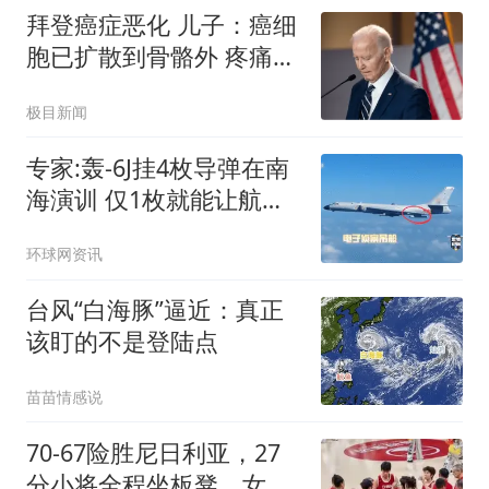
拜登癌症恶化 儿子：癌细
胞已扩散到骨骼外 疼痛难
忍
极目新闻
专家:轰-6J挂4枚导弹在南
海演训 仅1枚就能让航母
瘫痪
环球网资讯
台风“白海豚”逼近：真正
该盯的不是登陆点
苗苗情感说
70‑67险胜尼日利亚，27
分小将全程坐板凳，女篮