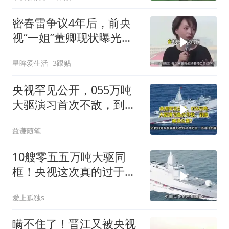
密春雷争议4年后，前央
视“一姐”董卿现状曝光，
模样大变不敢认
星眸爱生活
3跟贴
央视罕见公开，055万吨
大驱演习首次不敌，到底
谁这么强？
益谦随笔
10艘零五五万吨大驱同
框！央视这次真的过于高
调了
爱上孤独s
瞒不住了！晋江又被央视