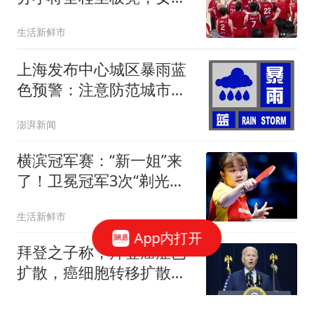
安排暗藏用意
生活新鲜市
上海发布中心城区暴雨蓝
色预警：注意防范城市内
涝
澎湃新闻
横滨冠军赛：“新一姐”来
了！卫冕冠军3次“剃光
头”，全程碾压
生活新鲜市
App内打开
拜登之子称，拜登癌症已
扩散，癌细胞转移扩散至
骨骼；拜登妻子和儿子都
极目新闻
曾患癌，长子已因脑癌去