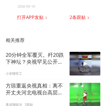
2026-05-10
打开APP发贴
2
条跟贴
相关推荐
20分钟全军覆灭。歼20跌
下神坛？央视罕见公开，
军方道出残酷真相
小宋聊军工
方琼重返央视真相：离不
开丈夫河北电视台高层的
身份！
果皮聊娱乐
1跟贴