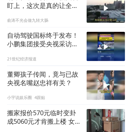
盯上，这次是真的让全国
都服气了！
俞涛不光会做九转大肠
自动驾驶国标终于发布！
小鹏集团接受央视采访：
还要持续保障安全，监测
21世纪经济报道
安全数据
董卿孩子传闻，竟与已故
央视名嘴赵忠祥有关？
小宇说娱乐圈
4跟贴
搬家报价570元临时变卦
成5060元才肯搬上楼 女子
傻眼