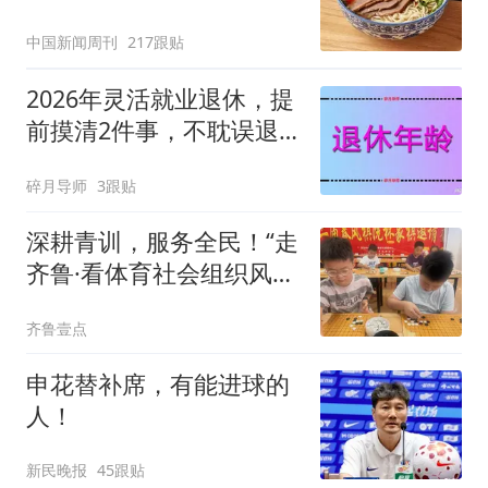
中国新闻周刊
217跟贴
2026年灵活就业退休，提
前摸清2件事，不耽误退
休、不亏养老金
碎月导师
3跟贴
深耕青训，服务全民！“走
齐鲁·看体育社会组织风
采”走进沂水
齐鲁壹点
申花替补席，有能进球的
人！
新民晚报
45跟贴