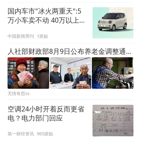
国内车市"冰火两重天":5
万小车卖不动 40万以上的
抢购
中国新闻周刊
1跟贴
人社部财政部8月9日公布养老金调整通知及涨幅情况
无情有思ss
空调24小时开着反而更省
电？电力部门回应
第一财经资讯
965跟贴