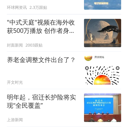
强？
环球网资讯
2.3万跟贴
"中式天庭"视频在海外收
获500万播放 创作者身份
披露
封面新闻
2003跟贴
养老金调整文件出台了？
开文时光
明年起，宿迁长护险将实
现“全民覆盖”
上游新闻