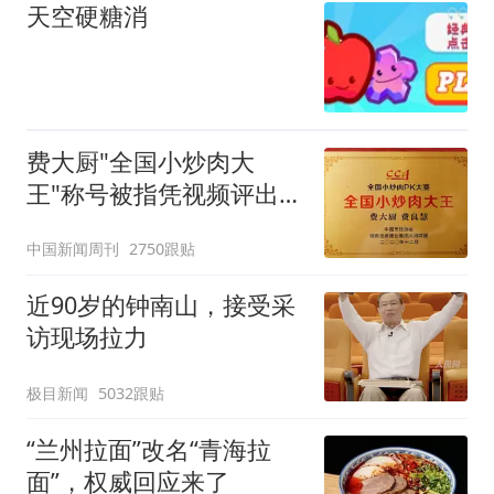
天空硬糖消
费大厨"全国小炒肉大
王"称号被指凭视频评出
官方回应
中国新闻周刊
2750跟贴
近90岁的钟南山，接受采
访现场拉力
极目新闻
5032跟贴
“兰州拉面”改名“青海拉
面”，权威回应来了