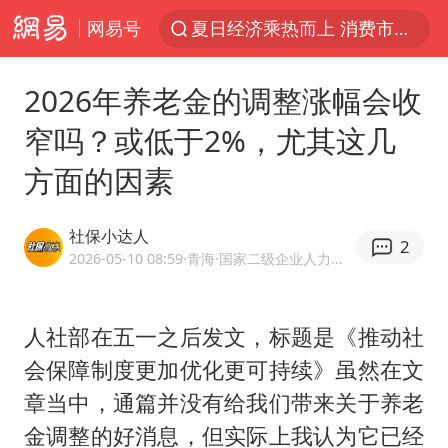
网易号
夏日经济乘热而上 消费市场向新而行
白海豚对华东华北影响会大于巴威
2026年养老金的调整涨幅会收
于东来回应胖东来近25年老店年底关闭
窄吗？或低于2%，尤其这几
以拒绝“和平委员会”的加沙和平计划
方面的因素
浙江省甬江发生2026年第1号洪水
独闯南太行的失联女生最后轨迹已确认
社保小达人
2
美将每月供乌爱国者拦截导弹
2026-05-10 08:59
·青海
·国家二级企业人力资源管理师 网易号优质内容创作者
全球最大级别运输船通过长江大桥
央视新主播李秋莹母校发文祝贺
人社部在五一之后发文，标题是《推动社
会保障制度更加优化更可持续》虽然在文
上门女婿出轨女邻居多年被判重婚罪
章当中，通篇并没有给我们带来关于养老
国足U17与阿森纳决赛取消 并列冠军
金调整的好消息，但实际上我认为它已经