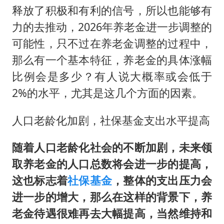
香港刷新1884年以来最高气温纪录
释放了积极和有利的信号，所以也能够有
上海全力守护市民“菜篮子”
力的去推动，2026年养老金进一步调整的
暑期研学游升温 在旅途中增长知识
可能性，只不过在养老金调整的过程中，
猫咪过火把节被抹成黑猫
那么有一个基本特征，养老金的具体涨幅
比例会是多少？有人说大概率或会低于
宝妈给四胞胎取名平安喜乐
2%的水平，尤其是这几个方面的因素。
BLG经理辟谣Bin离队
总书记点赞的非遗苗绣焕发新生机
人口老龄化加剧，社保基金支出水平提高
随着人口老龄化社会的不断加剧，未来领
取养老金的人口总数将会进一步的提高，
这也标志着
社保基金
，整体的支出压力会
进一步的增大，那么在这样的背景下，养
老金待遇很难再去大幅提高，当然维持和