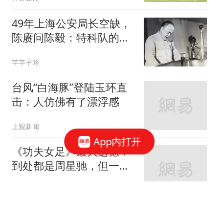
49年上海公安局长空缺，
陈赓问陈毅：特科队的神
枪手，能胜任吗
芊芊子吟
台风“白海豚”登陆玉环直
击：人仿佛有了漂浮感
上观新闻
App内打开
《功夫女足》最大遗憾？
到处都是周星驰，但一直
没有周星驰！
日落于西
BBA在华主营汽车业务濒