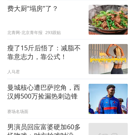
费大厨“塌房”了？
北青网-北京青年报
293跟贴
瘦了15斤后悟了：减脂不
靠意志力，靠公式！
人马君
曼城核心遭巴萨挖角，西
汉姆500万捡漏热刺边锋
赛场名场面
男演员回应富婆硬加60多