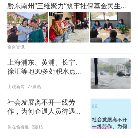
黔东南州“三维聚力”筑牢社保基金民生防线
金台资讯
上海浦东、黄浦、长宁、
徐汇等地30多处积水点正
在抢排
上观新闻
77跟贴
社会发展离不开一线劳
作，为何企退人员待遇落
差巨大？
你在偷看谁
2跟贴