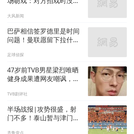
场吻戏：对方拍戏时没收
敛
大风新闻
巴萨相信签罗德里是时间
问题！曼联愿留下拉什福
德！巴黎谈判费兰
足球侦探
47岁前TVB男星梁烈唯晒
健身成果遭网友嘲讽，曾
卷高层生日失窃风波
TVB剧评社
半场战报|攻势很盛，射
门不多！泰山暂与津门虎
0：0互交白卷
齐鲁壹点