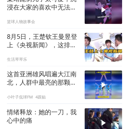
浸在大家的喜欢中无法自
拔
篮球人物故事会
8月5日，王楚钦王曼昱登
上《央视新闻》，这排面
拉满了！
生活琴琴乐
这首亚洲雄风唱遍大江南
北，人群中最亮的那颗星
是王楚钦！
小叶子侃球FM
4跟贴
情绪释放：她的一刀，我
心中的痛