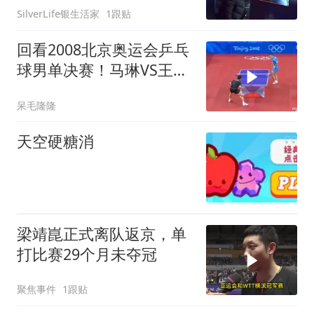
SilverLife银生活家
1跟贴
回看2008北京奥运会乒乓
球男单决赛！马琳VS王
皓，直板大师对决！
呆毛隆隆
天空硬糖消
梁靖崑正式离队返京，单
打比赛29个月未夺冠
聚焦事件
1跟贴