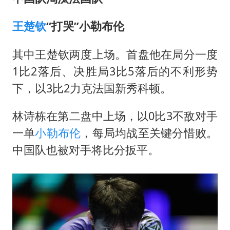
王楚钦
“打哭”
小勒布伦
其中王楚钦两度上场。首盘他在局分一度
1比2落后、决胜局3比5落后的不利形势
下，以3比2力克法国新秀科顿。
林诗栋在第二盘中上场，以0比3不敌对手
一单
小勒布伦
，每局均战至关键分惜败。
中国队也被对手将比分扳平。