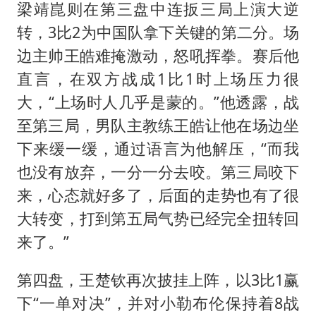
梁靖崑则在第三盘中连扳三局上演大逆
转，3比2为中国队拿下关键的第二分。场
边主帅王皓难掩激动，怒吼挥拳。赛后他
直言，在双方战成1比1时上场压力很
大，“上场时人几乎是蒙的。”他透露，战
至第三局，男队主教练王皓让他在场边坐
下来缓一缓，通过语言为他解压，“而我
也没有放弃，一分一分去咬。第三局咬下
来，心态就好多了，后面的走势也有了很
大转变，打到第五局气势已经完全扭转回
来了。”
第四盘，王楚钦再次披挂上阵，以3比1赢
下“一单对决”，并对小勒布伦保持着8战