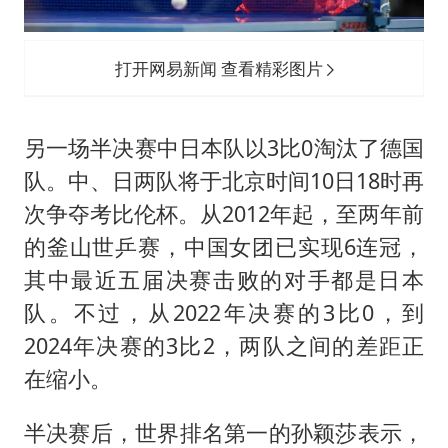
打开网易新闻 查看精彩图片
另一场半决赛中日本队以3比0淘汰了德国
队。中、日两队将于北京时间10日18时再
次争夺考比伦杯。从2012年起，至两年前
的釜山世乒赛，中国女团已实现6连冠，
其中最近五届决赛击败的对手都是日本
队。不过，从2022年决赛的3比0，到
2024年决赛的3比2，两队之间的差距正
在缩小。
半决赛后，世界排名第一的孙颖莎表示，