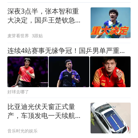
深夜3点半，张本智和重
大决定，国乒王楚钦急了
别哭！
麦芽看世界
3跟贴
连续4站赛事无缘争冠！国乒男单严重依赖王楚钦，新生代成长还要多久？
好球去哪了
比亚迪光伏天窗正式量
产，车顶发电一天续航提
升多少公里？
音乐时光的娱乐