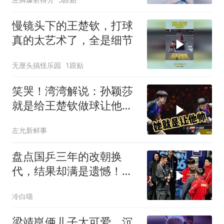
慢镜头下的王楚钦，打球
真的太艺术了，全是细节
无厘头搞怪乐园
1跟贴
笑哭！湾湾解说：孙颖莎
就是给王楚钦做球让他帅
的，雨果没办法诶
左允新鲜事
盘点国乒三年的改朝换
代，结果却满是遗憾！，
有的累了，有的走了
冷白喵
梁靖崑俩儿子太可爱，沉