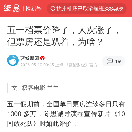
网易号
杭州机场已取消航班388架次
上半年我国经营主体结构持续优化
五一档票价降了，人次涨了，
白海豚将给京津冀带来大暴雨
但票房还是趴着，为啥？
《披荆斩棘2026》阵容官宣
国足U17与阿森纳决赛取消 并列冠军
蓝鲸新闻
19
2025年小学教师减少13.19万
2026-05-10 09:45
·上海
·《蓝鲸财经》官方网易号
王艺迪2-4不敌张本美和止步4强
文| 极客电影 羊羊
以军士兵把枪口对准中国记者
上门女婿出轨女邻居多年被判重婚罪
五一假期前，全国单日票房连续多日只有
韩军前线部队连曝丑闻
1000 多万，陈思诚导演在宣传新片《10
女子发现前夫婚内与第三者育子
间敢死队》时如此评价：