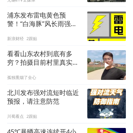
浦东发布雷电黄色预
警！“白海豚”风长雨强，
集中降雨在9-10日
新浪财经
2跟贴
看看山东农村到底有多
穷？拍摄目前村里真实现
状，颠覆大家的认知
孤独熏烟了全心
北川发布强对流短时临近
预报，请注意防范
川蜀看点
2跟贴
45℃暴晒高速连续开4小