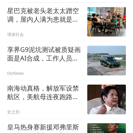
星巴克被老头老太太蹭空
调，屋内人满为患就是不
消费，店员无奈关空调，
谭谈社会
老人们热得出汗！
享界G9泥坑测试被质疑画
面是AI合成，工作人员放
出拍摄素材自证
DoNews
南海动真格，解放军设禁
航区，美航母连夜跑路，
杜特尔特准备开战
史之韵
皇马热身赛新援邓弗里斯