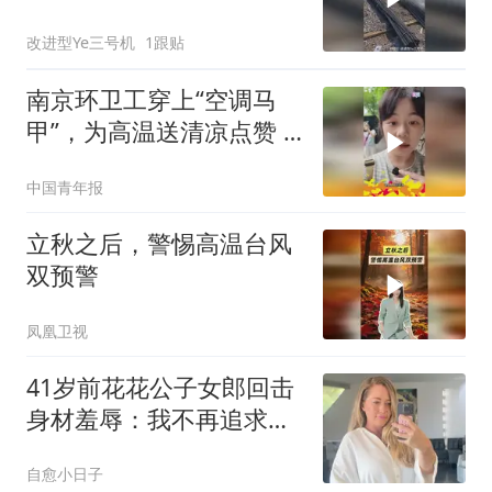
降温！为何被罚？
改进型Ye三号机
1跟贴
南京环卫工穿上“空调马
甲”，为高温送清凉点赞
可评
中国青年报
立秋之后，警惕高温台风
双预警
凤凰卫视
41岁前花花公子女郎回击
身材羞辱：我不再追求性
感，只求内心平静
自愈小日子