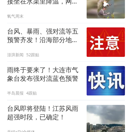
接坐在水渠里降温，网
友：在他们身上仿佛看到
氧气周末
了父亲的身影
台风、暴雨、强对流等五
预警齐发！沿海部分地区
将有特大暴雨
澎湃新闻
52跟贴
雨终于要来了！大连市气
象台发布强对流蓝色预警
半岛晨报
4跟贴
台风即将登陆！江苏风雨
超强时段，已确定！
无锡eTV全媒体