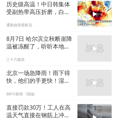
历史级高温！中日韩集体
受副热带高压折磨，白海
豚竟成破局一环？
通勤崩溃观察员
8月7日 哈尔滨立秋断崖降
温被冻醒了，听听本地人
怎么说的
三十六贱笑
北京一场急降雨！雨下得
快，他们的手更快！湿透
的背影让人泪目
BRTV新闻
7跟贴
直接罚款30万！工人在高
温天气直接在钢筋上冲水