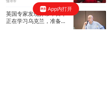
懂球帝
App内打开
英国专家发现异常，日本
正在学习乌克兰，准备对
中国“下狠手”？
史料布籍
点映首日3923万，《欢迎
来龙餐馆》屈居季军，35
亿预测票房泡汤了
电影票房预告片
最新预测：台风“白海
豚”最大可能登陆瑞安到三
门一带沿海！浙江多地发
台州交通广播
布山洪红色预警
借道朝鲜，直达北京！李