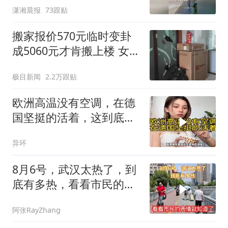
潇湘晨报
73跟贴
搬家报价570元临时变卦
成5060元才肯搬上楼 女子
傻眼
极目新闻
2.2万跟贴
欧洲高温没有空调，在德
国坚挺的活着，这到底是
多热呀
异环
8月6号，武汉太热了，到
底有多热，看看市民的表
情就知道了
阿张RayZhang