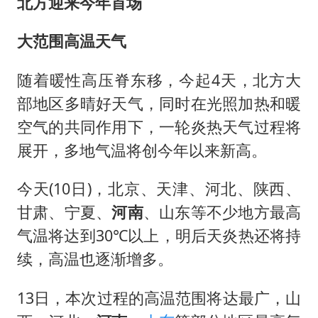
酒店回应车内过夜被收150元
北方迎来今年首场
酒店花洒现排泄物住客索赔遭拒
大范围高温天气
杭州全市有序停课
随着暖性高压脊东移，今起4天，北方大
夏日经济乘“热”而上 消费市场向“新”而行
部地区多晴好天气，同时在光照加热和暖
36岁男演员成景区NPC后人气爆棚
空气的共同作用下，一轮炎热天气过程将
新疆优化调整景区内自驾服务费
展开，多地气温将创今年以来新高。
检测列车撞人致11死2伤 涉事单位被罚
今天(10日)，北京、天津、河北、陕西、
宇树王兴兴被问了360多个问题
甘肃、宁夏、
河南
、山东等不少地方最高
乐享全民健身 共筑健康中国
气温将达到30℃以上，明后天炎热还将持
续，高温也逐渐增多。
13日，本次过程的高温范围将达最广，山