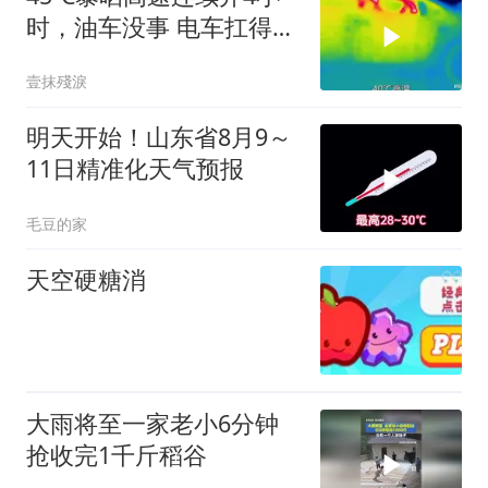
时，油车没事 电车扛得住
吗？实测见真
壹抹殘淚
明天开始！山东省8月9～
11日精准化天气预报
毛豆的家
天空硬糖消
大雨将至一家老小6分钟
抢收完1千斤稻谷