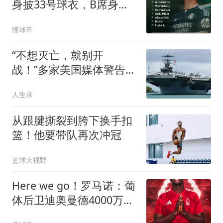
身披33号球衣，B席身披
31号
懂球帝
“不想灭亡，就别开
战！”多家美国媒体警告，
中美一旦爆发冲突，中国
人生录
将会“毁灭性失败”。而此
前，美国空军高层也早已
从跟腱撕裂到胯下换手扣
放下狠话
篮！他要带队再次冲冠
篮球大视野
Here we go！罗马诺：葡
体后卫迪奥曼德4000万欧
转会森林