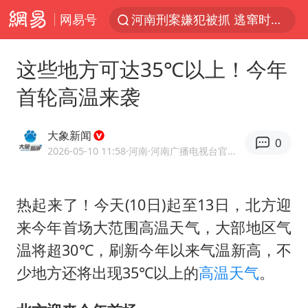
网易号
河南刑案嫌犯被抓 逃窜时伤害多人
WTT横滨冠军赛国乒女单三将晋级四强
这些地方可达35℃以上！今年
光影经济撬动暑期消费新蓝海
首轮高温来袭
陈思诚零点晒照为佟丽娅庆生
郑丽文：台湾从来没有“独立”过
大象新闻
0
商场现钱学森巨幅海报 负责人回应
2026-05-10 11:58
·河南
·河南广播电视台官方网易号
几元成本的AI广告导致千万市值蒸发
热起来了！今天(10日)起至13日，北方迎
情侣在平潭拍日出时坠崖致一死一伤
来今年首场大范围高温天气，大部地区气
老挝国会主席赛宋蓬逝世
温将超30℃，刷新今年以来气温新高，不
购飞机票7分钟后退票被扣2022元
少地方还将出现35℃以上的
高温天气
。
白海豚将正面袭击贯穿浙江