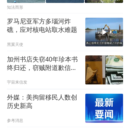
知法而形
罗马尼亚军方多瑙河炸
礁，应对核电站取水难题
黑翼天使
加州书店失窃40年珍本书
终归还，窃贼附道歉信和
100美元
宇宙来信发
外媒：美拘留移民人数创
历史新高
参考消息