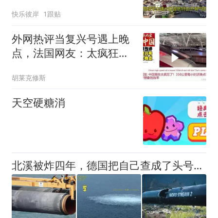
联手搞的
快乐彼岸
1跟贴
外网热评当复兴号遇上晚
点，法国网友：太疯狂了
简直是贴地飞行
胡莱克修斯
天空硬糖消
北溪被炸四年，德国把自己查成了头号嫌疑人？死活不让俄罗斯介入