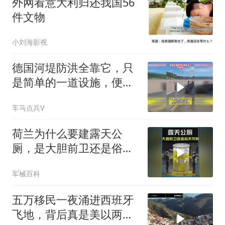
外网看意大利归还我国56
件文物
小刘海影视
德国河堤防洪全靠它，只
是简单的一道设施，便能
抵御强悍的洪水
车马点兵V
荷兰为什么要建露天公
厕，是大胆前卫还是俗不
可耐？ #科普 #知识
军械百科
五万移民一夜涌进西班牙
飞地，背后真是美以两国