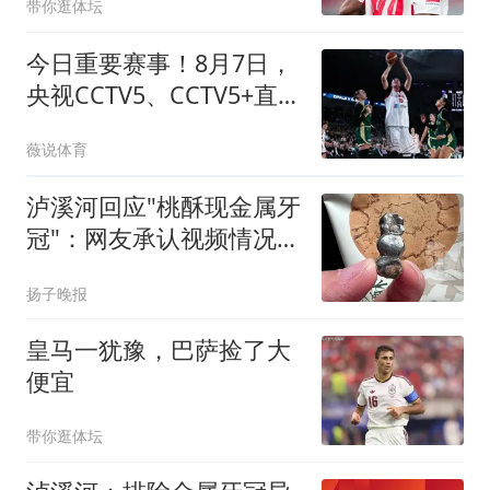
带你逛体坛
今日重要赛事！8月7日，
央视CCTV5、CCTV5+直播
节目表
薇说体育
泸溪河回应"桃酥现金属牙
冠"：网友承认视频情况不
实
扬子晚报
皇马一犹豫，巴萨捡了大
便宜
带你逛体坛