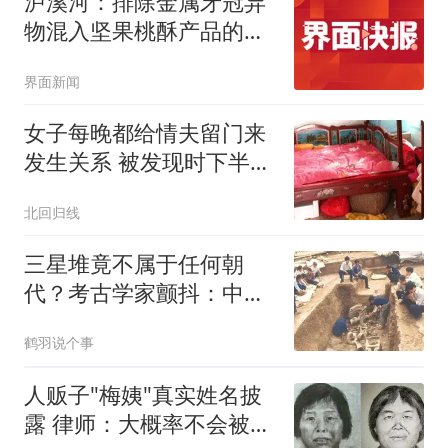
泸溪河：排除金属牙冠异
物混入坚果桃酥产品的可
能性
界面新闻
女子每晚都给情夫留门来
发生关系 被发现时下半身
赤裸
北回归线
三星堆竟不属于任何朝
代？考古学家颤抖：中华
文明源头要改写？
鹤羽说个事
人贩子"梅姨"真实姓名披
露 律师：大概率不会被判