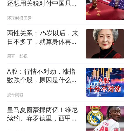
还想用关税对付中国只会
失败
环球时报国际
两性关系：75岁以后，来
日不多了，就算身体再好
也请记住这八句话
周哥一影视
A股：行情不对劲，涨指
数跌个股，原因是什么？
温水煮青蛙行情吗
虎哥闲聊
皇马夏窗豪掷两亿！维尼
续约、弃罗德里，西甲格
局真要变？