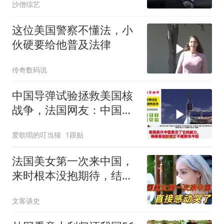
沙僧综艺
这位美国警察不懂法，小
伙硬要给他普及法律
传奇数码说
中国导弹试验拯救美国核
战争，法国网友：中国终
于学会说美国话了
爱歌唱的叮当猫
1跟贴
法国美女第一次来中国，
来时根本没抱期待，结果
直接泪洒张家界
文客谈史