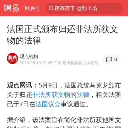
网易号
美国将对多晶硅衍生品加征15%关税
泰交通部副部长回应中国人遭歧视手势
法国正式颁布归还非法所获文
改名后的“青海拉面”店
物的法律
勒沃库森U17主帅盛赞赵松源
台军“汉光秀”开场闹剧多
观点机构
0
段绚竞因公牺牲 年仅44岁
2026-05-10 20:45
·广东
·观点机构官方网易号
1岁宝宝碰坏纸巾盒 宝妈被索赔924元
观点网讯：
5月9日，法国总统马克龙颁布
女子开一天一夜空调后二氧化碳中毒
关于归还
非法所获文物
的
法律
，相关法案
97岁英国奶奶飞上天再破吉尼斯纪录
已于7日在
法国议会
审议通过。
“空调24小时开着更省电”不实
“不建议大家买深色蛋糕”
据介绍，该法案旨在简化非法所获他国文