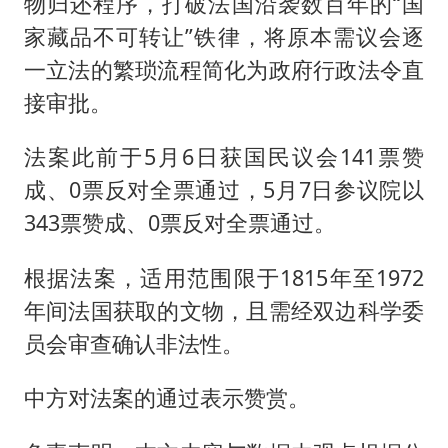
男子结婚8年3个女儿均非亲生
物归还程序，打破法国沿袭数百年的“国
家藏品不可转让”铁律，将原本需议会逐
男子杀人后逃进深山21年活得像野人
一立法的繁琐流程简化为政府行政法令直
985博士后被曝在妻子孕期出轨后续
接审批。
公司“上四休三”但要降薪1000元
47岁妈妈突然产女 26岁女儿：很震惊
法案此前于5月6日获国民议会141票赞
成、0票反对全票通过，5月7日参议院以
如何把百年大党建设得更加坚强有力？
343票赞成、0票反对全票通过。
根据法案，适用范围限于1815年至1972
年间法国获取的文物，且需经双边科学委
员会审查确认非法性。
中方对法案的通过表示赞赏。