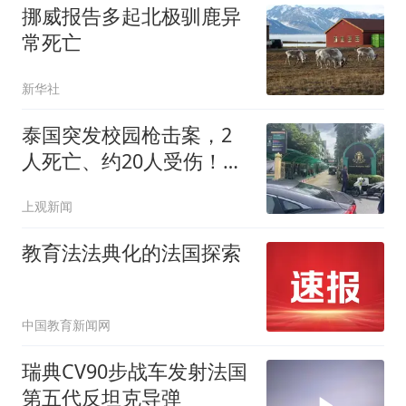
挪威报告多起北极驯鹿异
常死亡
新华社
泰国突发校园枪击案，2
人死亡、约20人受伤！凶
手被发现已死亡，疑为自
上观新闻
杀
教育法法典化的法国探索
中国教育新闻网
瑞典CV90步战车发射法国
第五代反坦克导弹