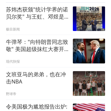
苏炜杰获颁"统计学界的诺
贝尔奖" 与王虹、邓煜是
校友
极目新闻
牛弹琴："向特朗普同志致
敬" 美国超级抹红大赛开
始了
现代快报
文班亚马的弟弟，也在冲
击NBA
野球帝
令美国极为尴尬报告出炉: