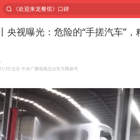
《欢迎来龙餐馆》口碑
情侣福建平潭拍日出时坠崖
丨央视曝光：危险的“手搓汽车”，
西湖突现狂风暴雨 游客瞬间被浇透
“不怕六爷挂得多 就怕六爷挂一颗”
视频丨中国东方电气集团原党组副书记、董事宋致
杭州全市有序停课
21:33
·北京
·中央广播电视总台官方网易号
直击东北超：哈尔滨vs通辽
香港宏福苑火灾或由烟头引起
白海豚将正面袭击贯穿浙江
36岁男演员成景区NPC后人气爆棚
郑丽文：台湾从来没有“独立”过