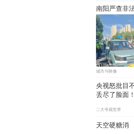
南阳严查非法
城市与映像
央视怒批目
丢尽了脸面
二大爷观世界
天空硬糖消