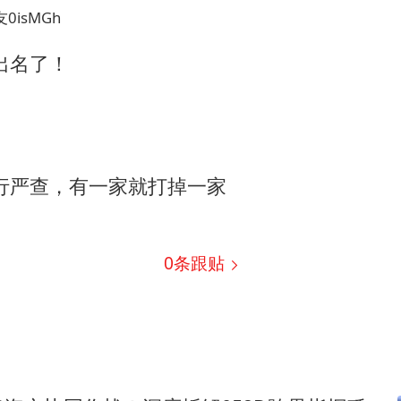
0isMGh
出名了！
行严查，有一家就打掉一家
0
条跟贴