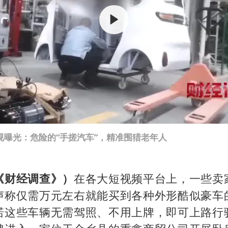
几元成本的AI广告导致千万市值蒸发
浙江台州《告全体市民书》
酒店回应车内过夜被收150元
上半年国内手机销量TOP30出炉
梁家辉百花奖演讲落泪
人民的健康、体质、幸福一脉相承
视曝光：危险的“手搓汽车”，精准围猎老年人
《财经调查》）
在各大短视频平台上，一些卖
声称仅需万元左右就能买到各种外形酷似豪车
诺这些车辆无需驾照、不用上牌，即可上路行