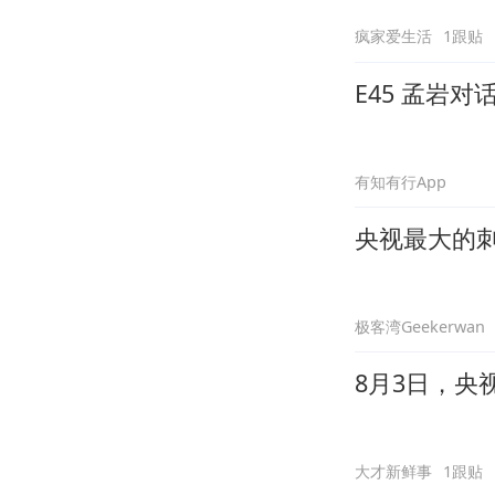
疯家爱生活
1跟贴
E45 孟岩
有知有行App
央视最大的
极客湾Geekerwan
8月3日，央
大才新鲜事
1跟贴