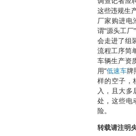
调查记者应
这些违规生产
厂家购进电
谓“源头工
会走进了组
流程工序简
车辆生产资
用“
低速车
牌
样的空子，
入，且大多
处，这些电
险。
转载请注明