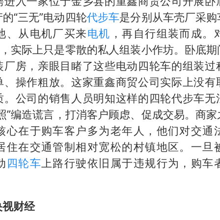
聘进入一家位于金乡县的重鑫商贸公司开展卧
的“三无”电动四轮
代步车
是分别从车壳厂采购
池、从电机厂买来
电机
，再自行组装而成。
厂”，实际上只是零散的私人组装小作坊。卧底期
装厂房，亲眼目睹了这些电动四轮车的组装过
单、操作粗放。这家重鑫商贸公司实际上没有
质。公司的销售人员明知这样的四轮代步车无
照”编造谎言，打消客户顾虑、促成交易。商家
核心在于购车客户多为老年人，他们对交通
居住在交通管制相对宽松的村镇地区。一旦
动
四轮车
上路行驶依旧属于违规行为，购车
央视财经