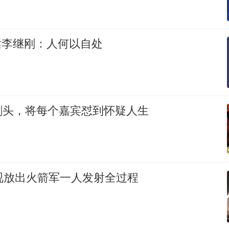
对话李继刚：人何以自处
刺头，将每个嘉宾怼到怀疑人生
视放出火箭军一人发射全过程