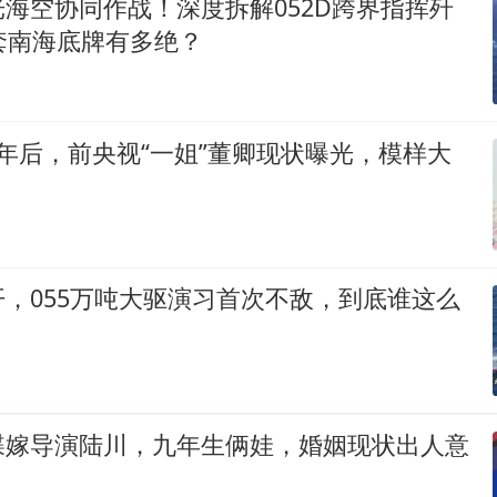
海空协同作战！深度拆解052D跨界指挥歼
套南海底牌有多绝？
年后，前央视“一姐”董卿现状曝光，模样大
，055万吨大驱演习首次不敌，到底谁这么
蝶嫁导演陆川，九年生俩娃，婚姻现状出人意