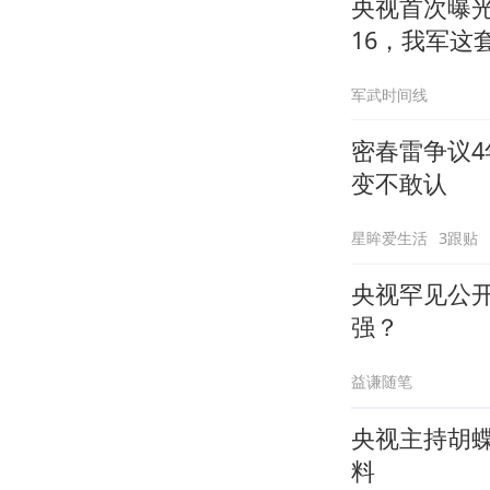
央视首次曝光
16，我军这
军武时间线
密春雷争议4
变不敢认
星眸爱生活
3跟贴
央视罕见公开
强？
益谦随笔
央视主持胡
料