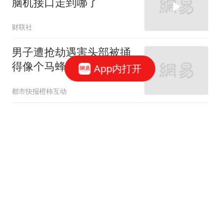
脑机接口走到哪了
财联社
男子遭抢劫遇害头部被捅
得像个马蜂窝 凶手曾潜逃
App内打开
30年
都市快报橙柿互动
牛弹琴：俄乌双方彻底杀
红眼 俄官员光天化日下被
暗杀
现代快报
姚明喜提40万豪车！CEO
亲自到场接待，细节打破
赠车传闻
可乐谈情感