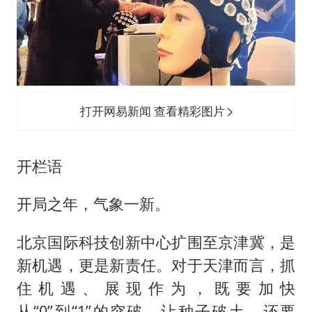
小伙靠AI减肥 45天瘦40斤进了ICU
李亚鹏向地铁吐血女孩捐99999元
新华社权威快报|我国编制完成新版全月地质图
80后女柜员逆袭成4200亿银行副行长
山东财大教授刘海明逝世 终年38岁
打开网易新闻 查看精彩图片
银行午休1.5小时 留个窗口行不行
李嫣近照曝光
开栏语
总书记关心百姓身边这些民生大事
开局之年，气象一新。
北京国际科技创新中心扩围至京津冀，是
新机遇，更是新责任。对于天津而言，抓
住机遇、展现作为，既要加快
从“0”到“1”的突破，让种子破土，还要