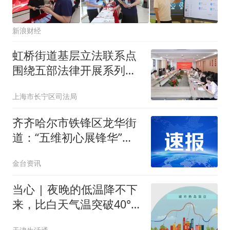
新浪财经
虹桥街道基层立法联系点
围绕五部法律开展系列立
法意见征询
上海市长宁区司法局
齐齐哈尔市铁锋区龙华街
道：“五维初心展锋华”党
建赋能街巷善治暖民心
金台资讯
当心 | 夜晚的低温降不下
来，比白天气温突破40°C
更可怕！