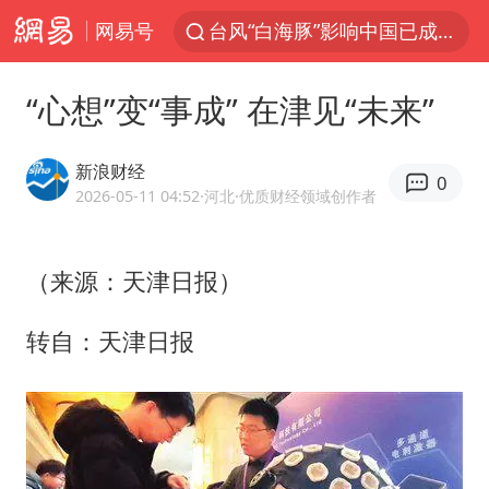
网易号
陕西强降雨突发泥石流致1死2失联
探寻“技能+”促就业创业新路
“心想”变“事成” 在津见“未来”
长城H10正式上市
维持强台风级！白海豚直奔华东沿海
新浪财经
0
山东日照市委副书记王峰被查
2026-05-11 04:52
·河北
·优质财经领域创作者
印度暴发金迪普拉病毒
（来源：天津日报）
41岁女子为鼓励女儿考上985研究生
美国退回1000亿美元关税
转自：天津日报
24小时不关空调 电费反而更低？
“事业单位招聘不是人情买卖”
涨价1元的冰红茶 两年少赚了15亿