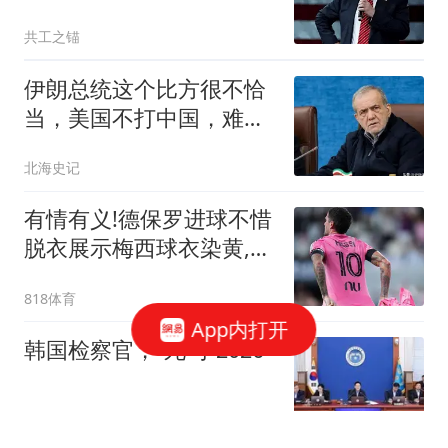
共工之锚
伊朗总统这个比方很不恰
当，美国不打中国，难道
是美国不想打吗？
北海史记
有情有义!德保罗进球不惜
脱衣展示梅西球衣染黄,向
梅西父亲去世表示哀悼
818体育
App内打开
韩国检察官，“死”于2026
中国新闻周刊