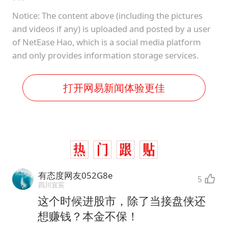
Notice: The content above (including the pictures
and videos if any) is uploaded and posted by a user
of NetEase Hao, which is a social media platform
and only provides information storage services.
打开网易新闻体验更佳
有态度网友052G8e
5
四川宜宾
这个时候进股市，除了当接盘侠还
想赚钱？本金不保！