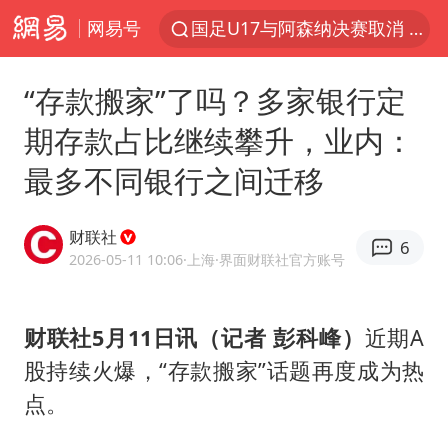
网易号
国足U17与阿森纳决赛取消 并列冠军
王艺迪2-4不敌张本美和止步4强
“存款搬家”了吗？多家银行定
“白海豚”来了！第一批飞机已绑好
期存款占比继续攀升，业内：
白海豚5次眼壁置换
最多不同银行之间迁移
王艺迪无缘横滨赛决赛
杭州部分地铁高架段临时停运
财联社
6
2025年小学教师减少13.19万
2026-05-11 10:06
·上海
·界面财联社官方账号
浙江海域将现5到8米巨浪到狂浪
武契奇会见泽连斯基有何意图
财联社5月11日讯（记者 彭科峰）
近期A
股持续火爆，“存款搬家”话题再度成为热
上海大部迎大暴雨
点。
《龙餐馆》 冲奖