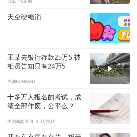
方蕊
16跟贴
天空硬糖消
王某去银行存款25万5 被
柜员告知只有24万5
大锤RUNKMD
十多万人报名的考试，成
绩全部作废，公平么？
中国新闻周刊
2.5万跟贴
我有车有房有存款，相亲