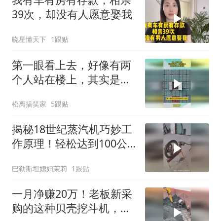
39次，却没有人愿意娶我
晓星懂天下
1跟贴
第一眼看上去，好像有两
个人站在楼上，其实是海
上集装箱
松离搞笑家
5跟贴
揭秘18世纪蒸汽机巧妙工
作原理！轻松达到100公
里每小时速度
巴勒斯坦媳妇茉莉
1跟贴
一月净赚20万！老板新采
购的这种贝壳挖斗机，工