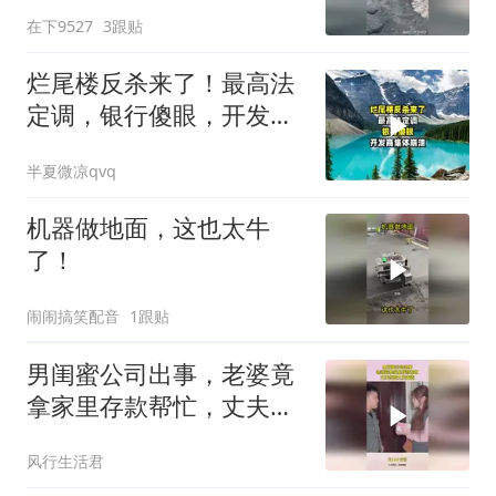
作效率太高效了！
在下9527
3跟贴
烂尾楼反杀来了！最高法
定调，银行傻眼，开发商
集体崩溃
半夏微凉qvq
机器做地面，这也太牛
了！
闹闹搞笑配音
1跟贴
男闺蜜公司出事，老婆竟
拿家里存款帮忙，丈夫吃
醋大发雷霆
风行生活君