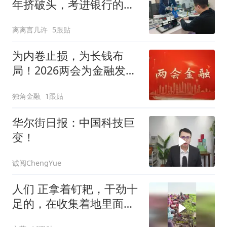
年挤破头，考进银行的年
轻人，开始后悔了
离离言几许
5跟贴
为内卷止损，为长钱布
局！2026两会为金融发展
划重点
独角金融
1跟贴
华尔街日报：中国科技巨
变！
诚阅ChengYue
人们 正拿着钉耙，干劲十
足的，在收集着地里面的
植物