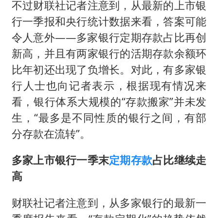
《披荆斩棘2026》阵容官宣
不过财联社记者注意到，从最新的上市银
“伊斯兰版北约”出现
行一季报和央行统计数据来看，答案可能
令人意外——多家银行定期存款占比再创
伯克希尔净买入约200亿美元股票
新高，并且有两家银行的活期存款余额环
以军士兵把枪口对准中国记者
比年初还出现了负增长。对此，有多家银
构建更高水平的全民健身公共服务体系
行人士也向记者表示，根据现有情况来
看，银行体系大规模的“存款搬家”并未发
生，“最多是不同性质的银行之间，有部
分存款在流转”。
多家上市银行一季末
定期存款
占比继续走
高
财联社记者注意到，从多家银行的最新一