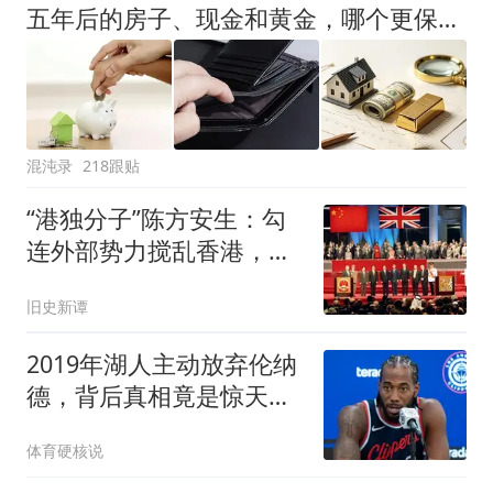
五年后的房子、现金和黄金，哪个更保值？日本的教训已经给出答案
混沌录
218跟贴
“港独分子”陈方安生：勾
连外部势力搅乱香港，如
今下场令人唏嘘
旧史新谭
2019年湖人主动放弃伦纳
德，背后真相竟是惊天要
求？
体育硬核说