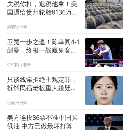
关税你扛，退税他拿！美
国退给贵州轮胎8136万：
钱不退给缴税的你
鹤羽说个事
卫冕一步之遥！陈幸同4-1
蒯曼，终极一战魔鬼客场
对阵张本美和
钉钉陌上花开
只谈线索拒绝主观定罪，
拆解民宿老板重大嫌疑逻
辑，静待警方通报
社会日日鲜
美方连投86票不准中国买
俄油 中方已做最坏打算