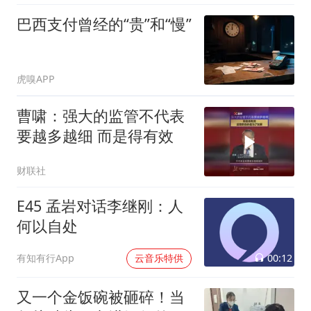
巴西支付曾经的“贵”和“慢”
虎嗅APP
曹啸：强大的监管不代表
要越多越细 而是得有效
财联社
E45 孟岩对话李继刚：人
何以自处
00:12
有知有行App
云音乐特供
又一个金饭碗被砸碎！当