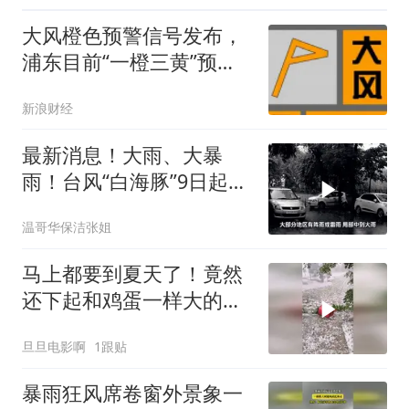
大风橙色预警信号发布，
浦东目前“一橙三黄”预警
生效中
新浪财经
最新消息！大雨、大暴
雨！台风“白海豚”9日起对
安徽会有明显风
温哥华保洁张姐
马上都要到夏天了！竟然
还下起和鸡蛋一样大的冰
雹！
旦旦电影啊
1跟贴
暴雨狂风席卷窗外景象一