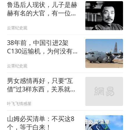
鲁迅后人现状，儿子是赫
赫有名的大官，有一位是
家喻户晓的大明星
云霄纪史观
38年前，中国引进2架
C130运输机，为何没有仿
制？结局如何？
云霄纪史观
男女感情再好，只要“互
借”过3样东西，关系就很
难纯洁了
叶飞飞情感屋
山姆必买清单：不买这8
个，等于白来！