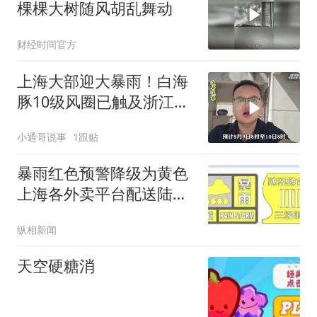
棵棵大树随风胡乱舞动
财经时间官方
上海大部迎大暴雨！白海
豚10级风圈已触及浙江台
州
小通哥说事
1跟贴
暴雨红色预警降级为黄色
上海各外卖平台配送陆续
恢复
纵相新闻
天空硬糖消