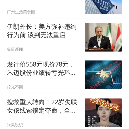
广州生活美食圈
伊朗外长：美方弥补违约
行为前 谈判无法重启
极目新闻
发行价558元现价78元，
禾迈股份业绩转亏光环褪
去
拾光不回
搜救重大转向！22岁失联
女孩线索锁定夺命，全程
无防护令人揪心
米果说识