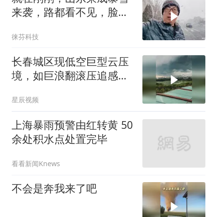
来袭，路都看不见，脸如
刀割
徕芬科技
长春城区现低空巨型云压
境，如巨浪翻滚压追感十
足
星辰视频
上海暴雨预警由红转黄 50
余处积水点处置完毕
看看新闻Knews
不会是奔我来了吧