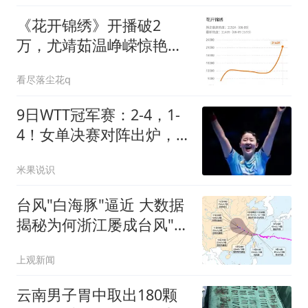
《花开锦绣》开播破2
万，尤靖茹温峥嵘惊艳，
女配演技封神
看尽落尘花q
9日WTT冠军赛：2-4，1-
4！女单决赛对阵出炉，
陈幸同阻击张本美和
米果说识
台风"白海豚"逼近 大数据
揭秘为何浙江屡成台风"靶
心"
上观新闻
云南男子胃中取出180颗