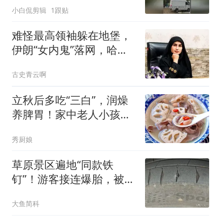
小白侃剪辑
1跟贴
难怪最高领袖躲在地堡，
伊朗“女内鬼”落网，哈梅
内伊死得太冤了
古史青云啊
立秋后多吃“三白”，润燥
养脾胃！家中老人小孩多
安排，安康过秋天！
秀厨娘
草原景区遍地“同款铁
钉”！游客接连爆胎，被逼
千元天价换胎
大鱼简科