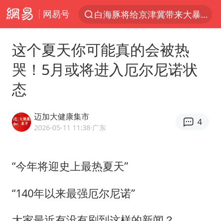
网易号
白海豚将给京津冀带来大暴雨
上半年我国经营主体结构持续优化
这个夏天你可能真的会被热
杭州机场已取消航班388架次
哭！5月或将进入厄尔尼诺状
中国籍豪华游艇富商之子在泰国被杀
态
《披荆斩棘2026》阵容官宣
中国第1高楼阻尼器摆动明显
迈加大健康集市
4
上海有出现龙卷潜势
2026-05-11 11:38
·广东
国足U17与阿森纳决赛取消 并列冠军
《龙餐馆》 冲奖
“今年将迎史上最热夏天”
上门女婿出轨女邻居多年被判重婚罪
“140年以来最强厄尔尼诺”
2025年小学教师减少13.19万
大家最近有没有刷到这样的新闻？