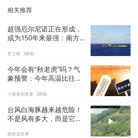
相关推荐
超强厄尔尼诺正在形成，
或为150年来最强：南方
要小心了！
史之铭
3跟贴
今年会有“秋老虎”吗？气
象预警：今年高温比往年
更持久，建议做好防暑准
小谈食刻美食
2跟贴
备
台风白海豚越来越危险！
不是风有多大，而是它登
陆后可能赖着不走
悠悠说世界