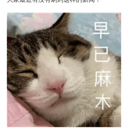
女子发现前夫婚内与第三者育子
以军士兵把枪口对准中国记者
笔试第一被劝弃考涉事副校长被撤职
构建更高水平的全民健身公共服务体系
男子被沙蜇蜇伤5小时后呼吸困难
挡“张雪机车”民进党当局怕什么
灌溉水坝被隔成鱼塘 村民投诉20余年
奋力开创中国式现代化建设新局面