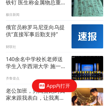
铁钉 医生称金属物总重超
1公斤
极目新闻
俄官员称罗马尼亚向乌提
供“直接军事后勤支持”
财联社
140余名中学校长老师送
学生入学西湖大学 施一公
致辞
齐鲁壹点
App内打开
老公加班，男闺蜜跑到我
家来跟我表白，让我离婚
嫁给他