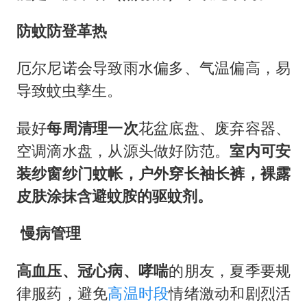
防蚊防登革热
厄尔尼诺会导致雨水偏多、气温偏高，易
导致蚊虫孳生。
最好
每周清理一次
花盆底盘、废弃容器、
空调滴水盘，从源头做好防范。
室内可安
装纱窗纱门蚊帐，户外穿长袖长裤，裸露
皮肤涂抹含避蚊胺的驱蚊剂。
️ 慢病管理
高血压、冠心病、哮喘
的朋友，夏季要规
律服药，避免
高温时段
情绪激动和剧烈活