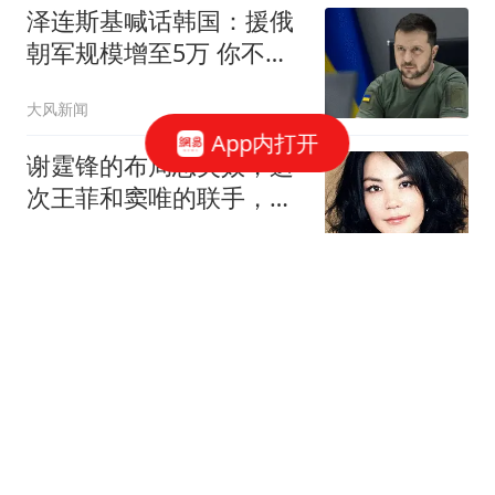
泽连斯基喊话韩国：援俄
朝军规模增至5万 你不担
心吗
大风新闻
App内打开
谢霆锋的布局恐失效，这
次王菲和窦唯的联手，给
离异夫妻上了一课
无处不风景love
渐冻症父亲倒地去世 保险
按"病故"赔2000元儿子不
同意
1818黄金眼
搬冰工人旺季月入1.3万元
00后老板：家中负债近两