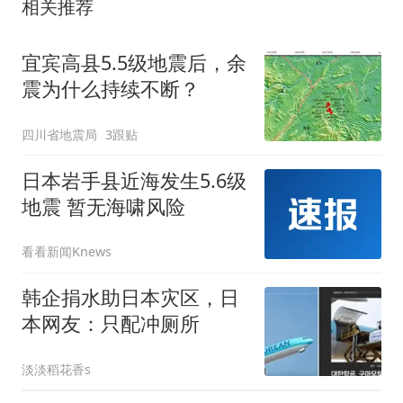
相关推荐
宜宾高县5.5级地震后，余
震为什么持续不断？
四川省地震局
3跟贴
日本岩手县近海发生5.6级
地震 暂无海啸风险
看看新闻Knews
韩企捐水助日本灾区，日
本网友：只配冲厕所
淡淡稻花香s