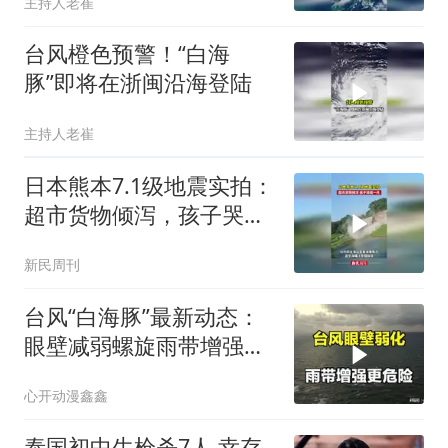
主持人老崔
台风橙色预警！“白海
豚”即将在浙闽沿海登陆
主持人老崔
日本熊本7.1级地震实拍：
超市货物倾泻，孩子哭成
一片
新民周刊
台风“白海豚”最新动态：
眼壁减弱螺旋雨带增强，
东海路径分歧大
心开动漫鑫鑫
泰国初中生枪杀7人 幸存