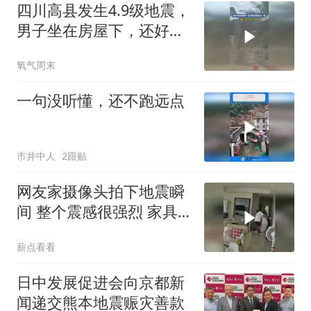
四川高县发生4.9级地震，
男子坐在房屋下，还好跑
得快逃过一劫
氧气周末
一句没听懂，还不跑远点
市井中人
2跟贴
网友家摄像头拍下地震瞬
间 整个震感很强烈 家具
都在跟着震动
薪点看看
日中发展促进会向京都新
闻递交熊本地震赈灾善款