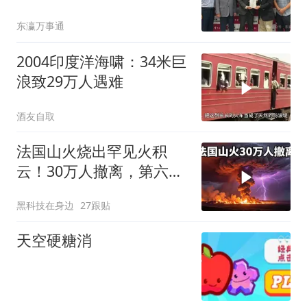
东瀛万事通
2004印度洋海啸：34米巨
浪致29万人遇难
酒友自取
法国山火烧出罕见火积
云！30万人撤离，第六代
火灾到底有多恐怖？
黑科技在身边
27跟贴
天空硬糖消