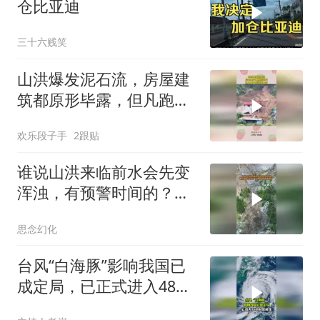
仓比亚迪
三十六贱笑
山洪爆发泥石流，房屋建
筑都原形毕露，但凡跑慢
点就领盒饭！
欢乐段子手
2跟贴
谁说山洪来临前水会先变
浑浊，有预警时间的？你
睁大眼睛看看！
思念幻化
台风“白海豚”影响我国已
成定局，已正式进入48小
时台风警戒线