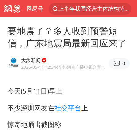
网易号
上海有出现龙卷潜势
上海全域长途客运班次全部停运
要地震了？多人收到预警短
今日15时起福州地铁高架区段停运
信，广东地震局最新回应来了
白海豚逼近浙闽沿海
1枚就能让航母瘫痪 轰-6J实力有多强
大象新闻
0
王艺迪2-4不敌张本美和止步4强
2026-05-11 12:34
·河南
·河南广播电视台官方网易号
国足U17与阿森纳决赛取消 并列冠军
今天(5月11日)早上
上门女婿出轨女邻居多年被判重婚罪
王传君 《披荆斩棘》
不少深圳网友在
社交平台
上
2025年小学教师减少13.19万
惊奇地晒出截图称
王艺迪无缘横滨赛决赛