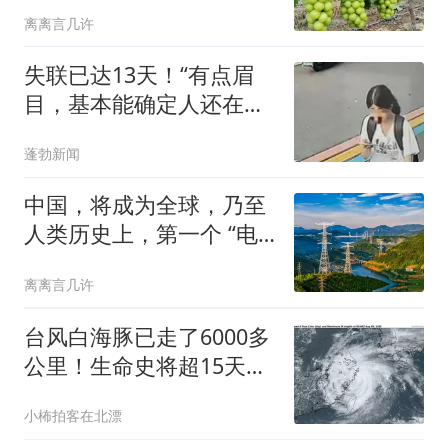
因让它从高端到谷底
离离言几许
失联已达13天！“有点眉
目，基本能确定人还在山
上”，独行南太行的22岁女
蓬勃新闻
生程某圆牵动人心，其最
后轨迹定位已确认
中国，将成为全球，乃至
人类历史上，第一个 “电
力王国”
离离言几许
台风白海豚已走了6000多
公里！生命史将超15天，
为何还有14级？
小柨拍客在北漂