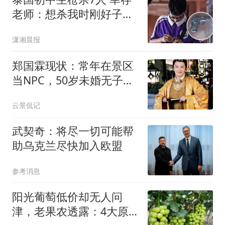
老师：想杀我时刚好子弹
用完
潇湘晨报
郑国霖现状：常年在景区
当NPC，50岁未婚无子，
一月挣2万辛苦钱
云景侃记
武契奇：将尽一切可能帮
助乌克兰尽快加入欧盟
参考消息
阳光葡萄低价却无人问
津，老果农透露：4大原