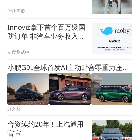
AI出行机器人
时代周报
Innoviz拿下首个百万级国
防订单 非汽车业务收入预
计三年内从1%飙升至30%
灰度测试中
小鹏G9L全球首发AI主动贴合零重力座椅，支持一键成床
IT之家
合资续约20年！上汽通用
官宣