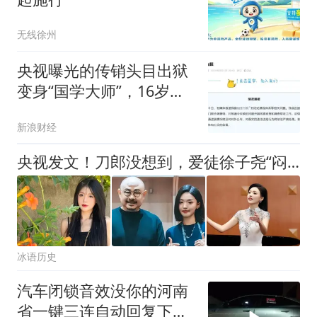
无线徐州
央视曝光的传销头目出狱
变身“国学大师”，16岁孩
子录视频求救，官方通报
新浪财经
央视发文！刀郎没想到，爱徒徐子尧“闷声干大事”，又给他争光了
冰语历史
汽车闭锁音效没你的河南
省一键三连自动回复下载