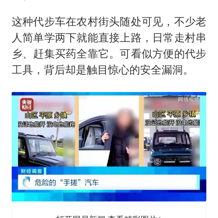
“老头乐”悬挂“蒙H好几个8”上路
湖北公开征集涉黑涉恶线索
这种代步车在农村街头随处可见，不少老
人简单学两下就能直接上路，日常走村串
被错换37年女子起诉医院：本不需辍学
乡、赶集买药全靠它。可看似方便的代步
中方公布5项对美反制措施
工具，背后却是触目惊心的安全漏洞。
男子出狱前8天被改判死缓
四预警齐发！双台风影响多个海域
13岁少年白天写作业晚上夜市炒粉
坚持党全面领导和党中央集中统一领导