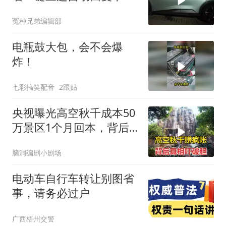
地址
冤种兄弟编辑部
电瓶鼓大包，会不会爆
炸！
七彩搞笑配音
2跟贴
央视曝光高空秋千成本50
万景区1个月回本，背后
真相让人后怕
脑洞编剧小剧场
电动车自行车转让别图省
事，请务必过户
广西梧州交警