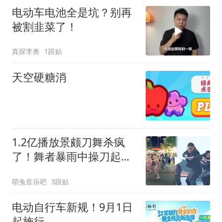
电动车电池全是坑？别再
被割韭菜了！
真探李奥
1跟贴
天空硬糖消
1.2亿播放景颇刀舞杀疯
了！舞者暴雨中操刀起
舞，就连央视下场转发
萌兔音乐吧
3跟贴
电动自行车新规！9月1日
起施行