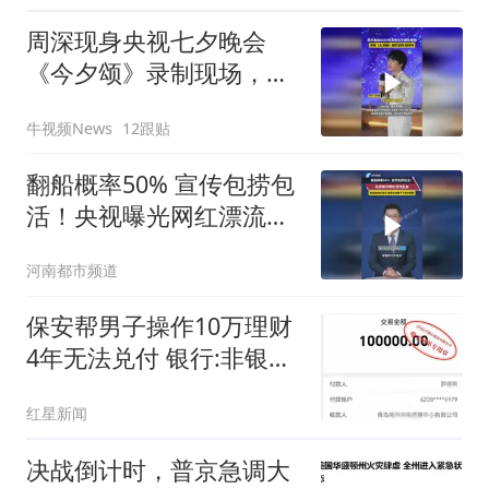
周深现身央视七夕晚会
《今夕颂》录制现场，全
开麦演唱、高温下反复打
牛视频News
12跟贴
磨舞台
翻船概率50% 宣传包捞包
活！央视曝光网红漂流，
拒绝赌命式游乐 包捞包活
河南都市频道
救不了意外悲剧
保安帮男子操作10万理财
4年无法兑付 银行:非银行
产品
红星新闻
决战倒计时，普京急调大