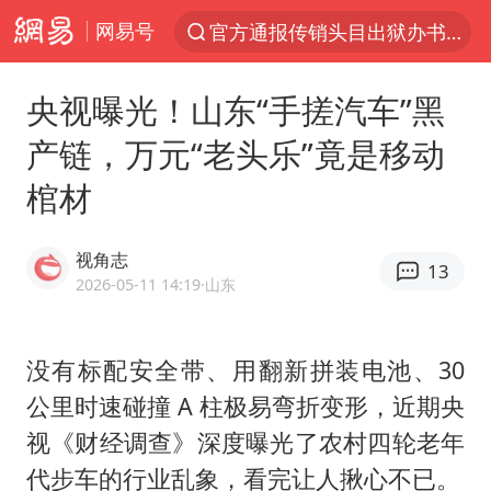
网易号
官方通报传销头目出狱办书院
服务提质，内需扩容有保障
央视曝光！山东“手搓汽车”黑
普京宣布多项人事调整
产链，万元“老头乐”竟是移动
美股收盘：道指再创历史新高
棺材
22岁女生南太行山失联已十天
人贩子“梅姨”真名谢家梅
视角志
13
宝妈回应打疫苗护士被指不专业
2026-05-11 14:19
·山东
强台风白海豚逐渐向我国靠近
被一条街帮助的“煎饼叔叔”去世
没有标配安全带、用翻新拼装电池、30
公里时速碰撞 A 柱极易弯折变形，近期央
为鼓励女儿 41岁妈妈考上985研究生
视《财经调查》深度曝光了农村四轮老年
蜜雪冰城员工抽烟收银 门店现已停业
代步车的行业乱象，看完让人揪心不已。