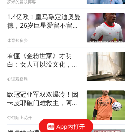
罗米的曼联博客
克泽
1.4亿欧！皇马敲定迪奥曼
德，26岁巨星爱留不留，
穆帅照样争冠
体育知多少
看懂《金粉世家》才明
白：女人可以没文化，也
可以没背景，但千万不能
心理观察局
像冷清秋一样，拿着一手
好牌却打得稀烂，最后输
欧冠冠亚军双双爆冷！因
得一败涂地
卡皮耶破门难救主，阿森
纳1-3不敌贝蒂斯
钉钉陌上花开
App内打开