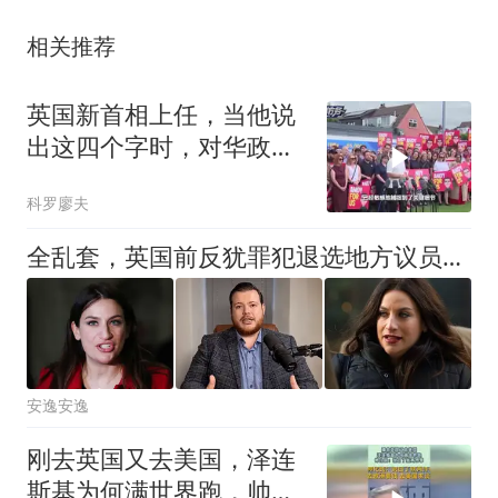
相关推荐
英国新首相上任，当他说
出这四个字时，对华政策
几乎就板上钉钉了
科罗廖夫
全乱套，英国前反犹罪犯退选地方议员，保守党反手力挺他当顾问
安逸安逸
刚去英国又去美国，泽连
斯基为何满世界跑，帅化