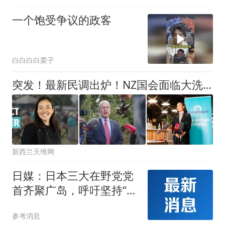
一个饱受争议的政客
白白白白栗子
突发！最新民调出炉！NZ国会面临大洗牌！华裔领导的“黑马”突出重围！工党大跌！毛利党溃败！国家党提“大胆政策”
新西兰天维网
日媒：日本三大在野党党
首齐聚广岛，呼吁坚持“无
核三原则”
参考消息