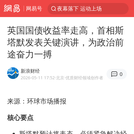
网易号
夜幕落下 运动上场
汪峰阻止14岁女儿买大牌
英国国债收益率走高，首相斯
泸溪河：桃酥吃出金属牙冠视频不实
塔默发表关键演讲，为政治前
27岁女子组织卖淫集团被悬赏通缉
途奋力一搏
立秋的仪式感
泰国校园枪击案死亡人数升至7人
新浪财经
0
改名后的“青海拉面”店
2026-05-11 17:52
·北京
·优质财经领域创作者
台军“汉光秀”开场闹剧多
公司“上四休三”但要降薪1000元
来源：环球市场播报
泰高官回应中国人在泰遭歧视：全面调查
核心要点
四川宜宾市高县发生4.9级地震
斯塔默预计将表态，必须紧急解决经