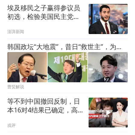
埃及移民之子赢得参议员
初选，检验美国民主党路
线之争
澎湃新闻
韩国政坛“大地震”，昔日“救世主”，为何集体沦落为政治笑柄？
曹焋解说
等不到中国撤回反制，日
本16对4结果已确定，高
市内阁输了个精光
戎评