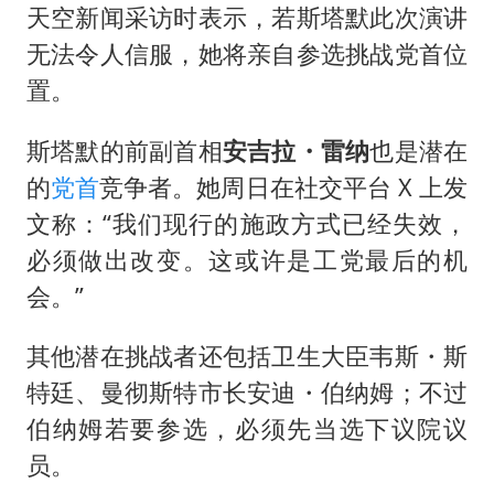
天空新闻采访时表示，若斯塔默此次演讲
无法令人信服，她将亲自参选挑战党首位
置。
斯塔默的前副首相
安吉拉・雷纳
也是潜在
的
党首
竞争者。她周日在社交平台 X 上发
文称：“我们现行的施政方式已经失效，
必须做出改变。这或许是工党最后的机
会。”
其他潜在挑战者还包括卫生大臣韦斯・斯
特廷、曼彻斯特市长安迪・伯纳姆；不过
伯纳姆若要参选，必须先当选下议院议
员。