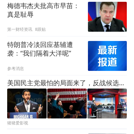
梅德韦杰夫批高市早苗：
真是耻辱
第一财经资讯
8跟贴
特朗普冷淡回应基辅遭
袭：“我们隔着大洋呢”
参考消息
美国民主党最怕的局面来了，反战候选人拿下关键州，大佬全慌了
猪猪爱影视