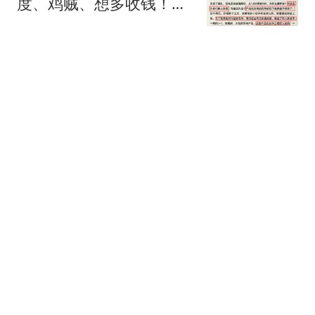
度、鸡贼、想多收钱！市
值已缩水超300亿港元
红星新闻
广州增城一小区凌晨突发
火灾，疑为电动自行车自
燃
新快报新闻
邓文迪母女三人现身
Metgala！两个女儿都瘦
了好多
小椰的奶奶
医院2.33亿元工程串标案
细节披露：四人在厕所内
协商
澎湃新闻