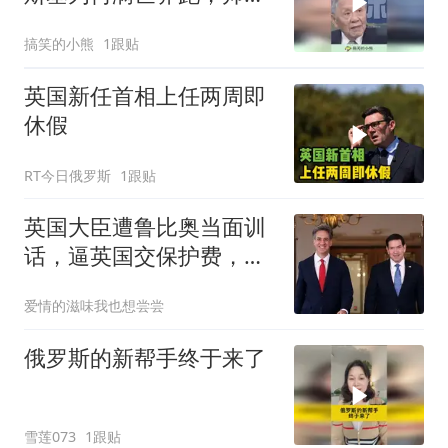
民：说白了就两件事！
搞笑的小熊
1跟贴
英国新任首相上任两周即
休假
RT今日俄罗斯
1跟贴
英国大臣遭鲁比奥当面训
话，逼英国交保护费，不
给军费就翻脸
爱情的滋味我也想尝尝
俄罗斯的新帮手终于来了
雪莲073
1跟贴