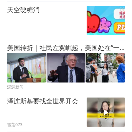
天空硬糖消
美国转折｜社民左翼崛起，美国处在“一场政治革命的前夜”？
澎湃新闻
泽连斯基要找全世界开会
雪莲073