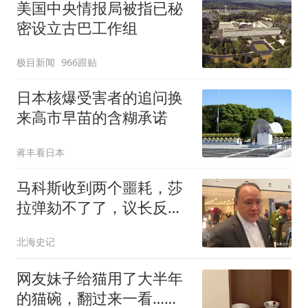
美国中央情报局被指已秘
密设立古巴工作组
极目新闻
966跟贴
日本核爆受害者的追问换
来高市早苗的含糊承诺
蒋丰看日本
马科斯收到两个噩耗，莎
拉弹劾不了了，议长反
水，防长被硬刚 ！
北海史记
网友妹子给猫用了大半年
的猫碗，翻过来一看…被