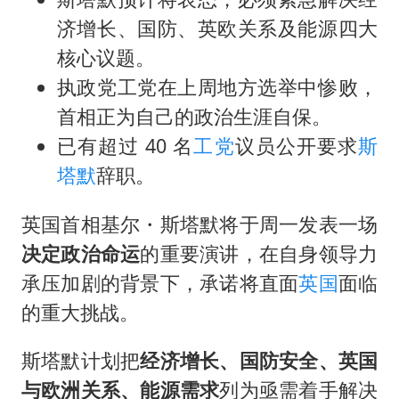
女子开一天一夜空调后二氧化碳中毒
济增长、国防、英欧关系及能源四大
男子杀人后逃进深山21年活得像野人
核心议题。
985博士后被曝在妻子孕期出轨后续
执政党工党在上周地方选举中惨败，
“空调24小时开着更省电”不实
首相正为自己的政治生涯自保。
粉笔教育发布“自曝式”公开信
已有超过 40 名
工党
议员公开要求
斯
OpenAI为免费用户升级GPT-5.6 Luna
塔默
辞职。
如何把百年大党建设得更加坚强有力？
英国首相基尔・斯塔默将于周一发表一场
决定政治命运
的重要演讲，在自身领导力
承压加剧的背景下，承诺将直面
英国
面临
的重大挑战。
斯塔默计划把
经济增长、国防安全、英国
与欧洲关系、能源需求
列为亟需着手解决