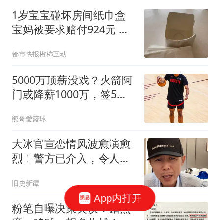
1岁宝宝碰坏房间纸巾盒
宝妈被要求赔付924元 酒
店回应
都市快报橙柿互动
5000万顶薪没戏？火箭阿
门或降薪1000万，签5年
合同留队！一弱点影响身
熊哥爱篮球
价
大冰官宣恋情风波愈演愈
烈！警方已介入，令人担
心的一幕还是上演
旧史新谭
App内打开
粉笔自曝决策失误：蹭热