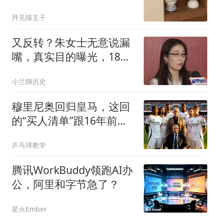
自己蠢笑了
拜见喵主子
又反转？朱女士无意说漏
嘴，真实目的曝光，18岁
女儿成“牺牲品”
小兰聊历史
穆里尼奥回归皇马，这回
的“买人清单”跟16年前
比，到底谁更狠？
乒乓球教学
腾讯WorkBuddy领跑AI办
公，阿里和字节急了？
星火Ember