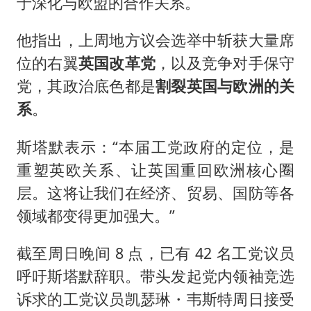
于深化与欧盟的合作关系。
他指出，上周地方议会选举中斩获大量席
位的右翼
英国改革党
，以及竞争对手保守
党，其政治底色都是
割裂英国与欧洲的关
系
。
斯塔默表示：“本届工党政府的定位，是
重塑英欧关系、让英国重回欧洲核心圈
层。这将让我们在经济、贸易、国防等各
领域都变得更加强大。”
截至周日晚间 8 点，已有 42 名工党议员
呼吁斯塔默辞职。带头发起党内领袖竞选
诉求的工党议员凯瑟琳・韦斯特周日接受