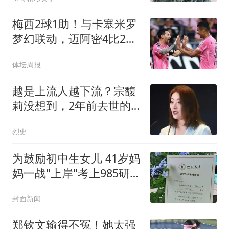
军长
梅西2球1助！与卡塞米罗
梦幻联动，迈阿密4比2大
胜
体坛周报
越是上流人越下流？宗馥
莉没想到，2年前去世的
父亲竟摆了她一道
烈史
为鼓励初中生女儿 41岁妈
妈一战"上岸"考上985研究
生
封面新闻
郑钦文输得不冤！她太强