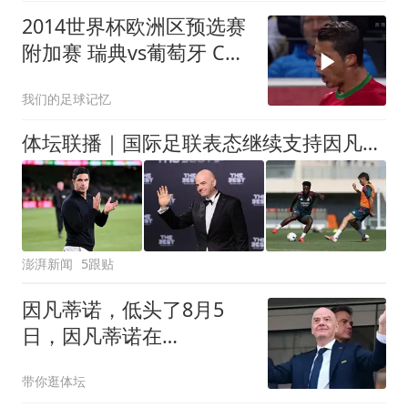
2014世界杯欧洲区预选赛
附加赛 瑞典vs葡萄牙 C罗
帽子戏法 伊布梅开二度
我们的足球记忆
体坛联播｜国际足联表态继续支持因凡蒂诺，阿森纳热身赛输球
澎湃新闻
5跟贴
因凡蒂诺，低头了8月5
日，因凡蒂诺在
Instagram上发了一张照
带你逛体坛
片