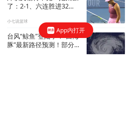
了：2-1、六连胜进32
强，新科大满贯0-2爆冷
小七说篮球
App内打开
台风“鲸鱼”登陆了！“白海
豚”最新路径预测！部分景
区关闭；厦门雷雨突袭，
业翔民安
周末将……
CBA爆大调整！北京首钢
正式签下布朗桑普森，赵
睿陈盈骏方硕或离开
球场风暴
3年7300万续约！场均
20+3超值，比库明加聪明
太多，太阳赢球真核