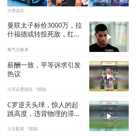
大饼说车
曼联太子标价3000万，拉
什福德或转投死敌，红魔
球迷炸锅
氧气过敏者
薪酬一致，平等诉求引发
热议
小耳朵爱搞笑
1跟贴
C罗逆天头球，惊人的起
跳高度，违背物理的滞空
时间
土豆配面
1跟贴