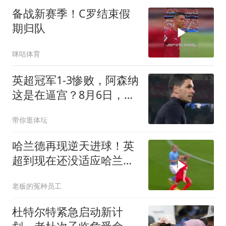
备战新赛季！C罗结束假
期归队
咪咕体育
英超冠军1-3惨败，阿森纳
这是在逼宫？8月6日，一
场本该用来磨合阵容的友
带你逛体坛
谊赛，硬生生踢出了“公开
处刑”的味道
哈兰德再现逆天进球！英
超到现在还没适应哈兰德
的强度！ 哈兰德
老板的冤种员工
杜特尔特紧急启动新计