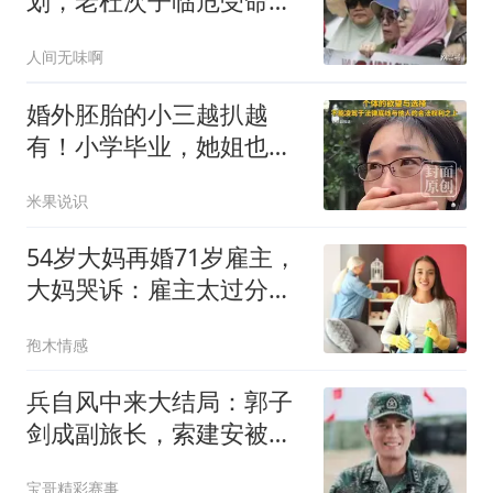
划，老杜次子临危受命，
对总统大位势在必得
人间无味啊
婚外胚胎的小三越扒越
有！小学毕业，她姐也傍
大款，父母引以为傲
米果说识
54岁大妈再婚71岁雇主，
大妈哭诉：雇主太过分
了，这日子没法过
孢木情感
兵自风中来大结局：郭子
剑成副旅长，索建安被扶
正成396旅长，梁北华成
宝哥精彩赛事