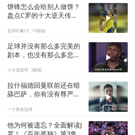
饼锋怎么会给别人做饼？
盘点C罗的十大逆天传
球！
足球印象CC
19跟贴
足球并没有那么多完美的
剧本，也没有那么多悲观
的事情，C罗一直都在温
小七说篮球
3跟贴
暖着这个足球世界
拉什福德回曼联前还在暗
舔巴萨，你有没有尊严
呀！
一个香蕉说球
他为何被遗忘？全面解读J
罗！《百年孤独》第3集