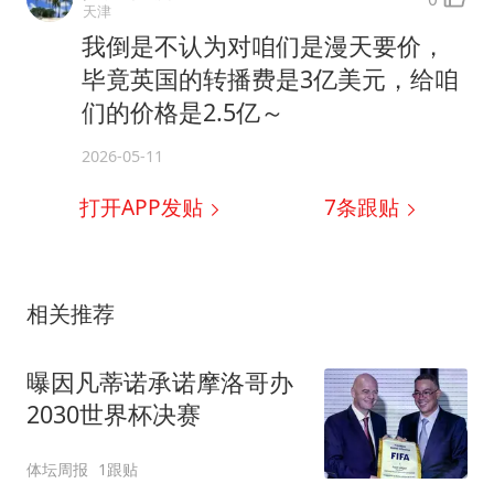
天津
我倒是不认为对咱们是漫天要价，
毕竟英国的转播费是3亿美元，给咱
们的价格是2.5亿～
2026-05-11
打开APP发贴
7
条跟贴
相关推荐
曝因凡蒂诺承诺摩洛哥办
2030世界杯决赛
体坛周报
1跟贴