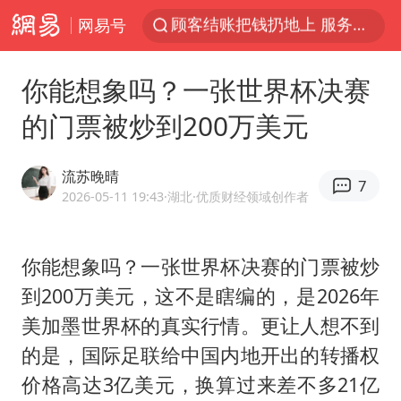
网易号
美国退回1000亿美元关税
38岁山东财大教授刘海明逝世
你能想象吗？一张世界杯决赛
李亚鹏向地铁吐血女孩捐99999元
的门票被炒到200万美元
台风白海豚或在华东沿海登陆
“银行午休1.5小时”留个窗口行不行
流苏晚晴
7
FIFA官方支持因凡蒂诺
2026-05-11 19:43
·湖北
·优质财经领域创作者
41岁女子为鼓励女儿考上985研究生
你能想象吗？一张世界杯决赛的门票被炒
弹药库存告急 美军补货难
到200万美元，这不是瞎编的，是2026年
沙特否认与胡塞武装举行会谈
美加墨世界杯的真实行情。更让人想不到
如何把百年大党建设得更加坚强有力
的是，国际足联给中国内地开出的转播权
香港殿堂级填词人黎彼得因病离世 终年76岁
价格高达3亿美元，换算过来差不多21亿