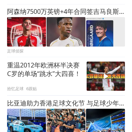
阿森纳7500万英镑+4年合同签吉马良斯达协议！传维尼修斯接近续约
足球侦探
重温2012年欧洲杯半决赛
C罗的单场“跳水”大四喜！
拾忆足球
6跟贴
比亚迪助力香港足球文化节 与足球少年一起见证曼城国米巅峰对决