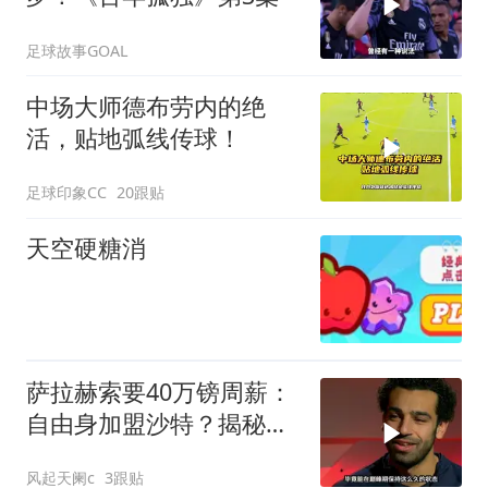
足球故事GOAL
中场大师德布劳内的绝
活，贴地弧线传球！
足球印象CC
20跟贴
天空硬糖消
萨拉赫索要40万镑周薪：
自由身加盟沙特？揭秘离
队真相！
风起天阑c
3跟贴