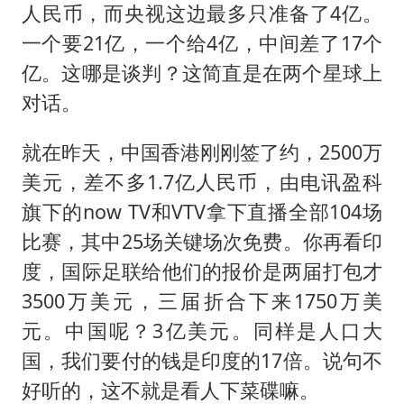
乘客脱鞋散发异味 司机提醒反被怼
人民币，而央视这边最多只准备了4亿。
日本籍女网红在韩直播时自杀身亡
一个要21亿，一个给4亿，中间差了17个
恩比德变瘦引热议
亿。这哪是谈判？这简直是在两个星球上
对话。
总书记关心百姓身边这些民生大事
就在昨天，中国香港刚刚签了约，2500万
美元，差不多1.7亿人民币，由电讯盈科
旗下的now TV和VTV拿下直播全部104场
比赛，其中25场关键场次免费。你再看印
度，国际足联给他们的报价是两届打包才
3500万美元，三届折合下来1750万美
元。中国呢？3亿美元。同样是人口大
国，我们要付的钱是印度的17倍。说句不
好听的，这不就是看人下菜碟嘛。