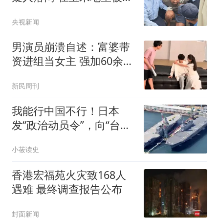
获
央视新闻
男演员崩溃自述：富婆带
资进组当女主 强加60余场
吻戏
新民周刊
我能行中国不行！日本
发“政治动员令”，向“台
独”释放错误信号
小莜读史
香港宏福苑火灾致168人
遇难 最终调查报告公布
封面新闻