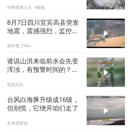
沿海务必盯紧
传奇戏骨人生
4跟贴
8月7日四川宜宾高县突发
地震，震感强烈，监控拍
下的一幕，愿平安
创作者_7SAu
谁说山洪来临前水会先变
浑浊，有预警时间的？你
睁大眼睛看看！
思念幻化
台风白海豚升级成16级，
但别慌，它绕开咱们走了
本末倒置也