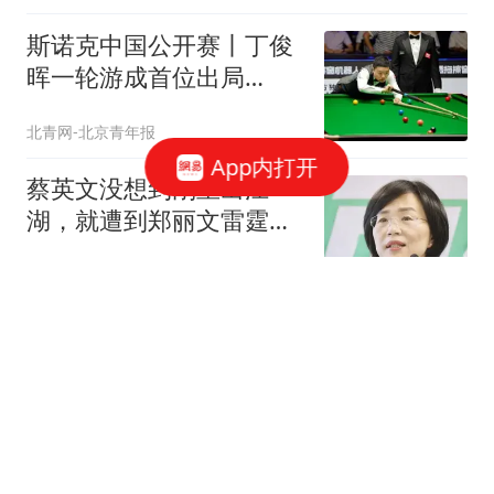
斯诺克中国公开赛丨丁俊
晖一轮游成首位出局
TOP16球手
北青网-北京青年报
App内打开
蔡英文没想到刚重出江
湖，就遭到郑丽文雷霆一
击：台湾没有独立过
咸鱼金脑袋
如果穆杰塔巴病危，是谁
在领导伊朗？伊朗总统承
认两人几乎断联！
瓦伦西亚月亮
一周调研速递：多家公司