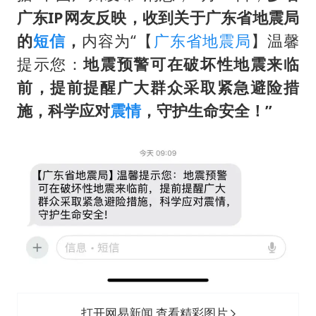
几元成本的AI广告导致千万市值蒸发
广东IP网友反映，收到关于广东省地震局
的
短信
，
内容为“【
广东省地震局
】温馨
浙江台州《告全体市民书》
提示您：
地震预警可在破坏性地震来临
酒店回应车内过夜被收150元
前，提前提醒广大群众采取紧急避险措
上半年国内手机销量TOP30出炉
施，科学应对
震情
，守护生命安全！”
梁家辉百花奖演讲落泪
人民的健康、体质、幸福一脉相承
打开网易新闻 查看精彩图片