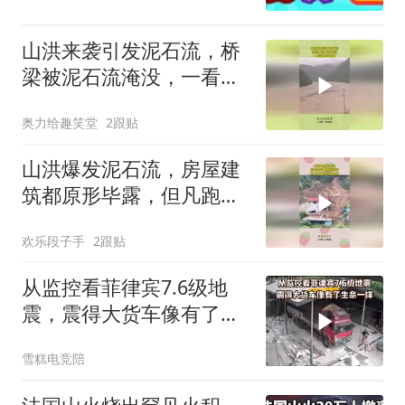
山洪来袭引发泥石流，桥
梁被泥石流淹没，一看就
是豆腐渣
奥力给趣笑堂
2跟贴
山洪爆发泥石流，房屋建
筑都原形毕露，但凡跑慢
点就领盒饭！
欢乐段子手
2跟贴
从监控看菲律宾7.6级地
震，震得大货车像有了生
命一样
雪糕电竞陪