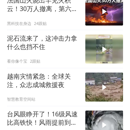
法国山火烧出罕见火积
云！30万人撤离，第六代
火灾到底有多恐怖？
黑科技在身边
24跟贴
泥石流来了，这冲击力拿
什么也挡不住
看你像个宝
2跟贴
越南灾情紧急：全球关
注，众志成城救援夜
智慧教育空间站
台风眼睁开了！16级风速
比高铁快！风雨提前到，