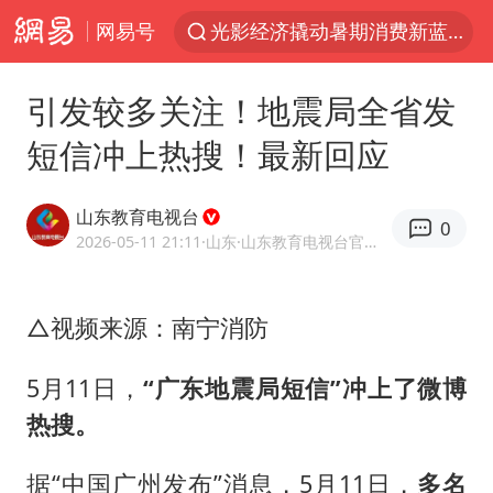
光影经济撬动暑期消费新蓝海
网易号
《欢迎来龙餐馆》口碑
情侣福建平潭拍日出时坠崖
引发较多关注！地震局全省发
西湖突现狂风暴雨 游客瞬间被浇透
短信冲上热搜！最新回应
“不怕六爷挂得多 就怕六爷挂一颗”
山东教育电视台
视频丨中国东方电气集团原党组副书记、董事宋致远被查
0
2026-05-11 21:11
·山东
·山东教育电视台官方网易号
杭州全市有序停课
直击东北超：哈尔滨vs通辽
△视频来源：南宁消防
香港宏福苑火灾或由烟头引起
5月11日，
“广东地震局短信”冲上了微博
白海豚将正面袭击贯穿浙江
热搜。
36岁男演员成景区NPC后人气爆棚
郑丽文：台湾从来没有“独立”过
据“中国广州发布”消息，5月11日，
多名