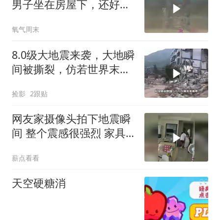
男子坐在房屋下，还好跑
得快逃过一劫
氧气周末
8.0级大地震来袭，大地瞬
间被撕裂，仿若世界末日
降临
捡影
2跟贴
网友家摄像头拍下地震瞬
间 整个震感很强烈 家具
都在跟着震动
薪点看看
天空硬糖消