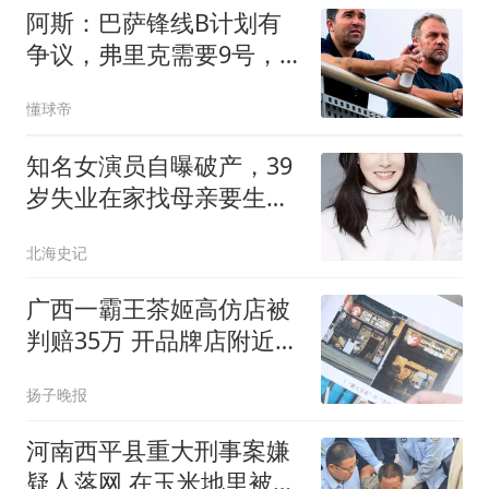
阿斯：巴萨锋线B计划有
争议，弗里克需要9号，
德科想不买人
懂球帝
知名女演员自曝破产，39
岁失业在家找母亲要生活
费，为何能这么惨
北海史记
广西一霸王茶姬高仿店被
判赔35万 开品牌店附近20
米处
扬子晚报
河南西平县重大刑事案嫌
疑人落网 在玉米地里被抓