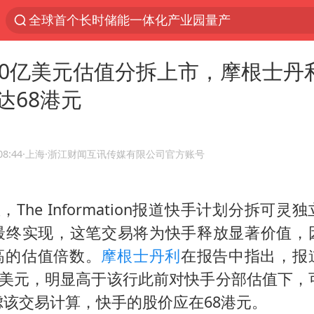
全球首个长时储能一体化产业园量产
中国女篮70-67险胜尼日利亚女篮
00亿美元估值分拆上市，摩根士丹
台风白海豚已进入24小时警戒线
达68港元
四川宜宾高县4.9级地震致1死
上海：台风白海豚或将带来龙卷风
秋天的第一杯奶茶到底有多火
08:44
·上海
·浙江财闻互讯传媒有限公司官方账号
38岁演员求职万岁山NPC成功
，The Information报道快手计划分拆可灵独
国乒男单横滨冠军赛全军覆没
最终实现，这笔交易将为快手释放显著价值，
胡彦斌获《歌手2026》歌王
高的估值倍数。
摩根士丹利
在报告中指出，报
U17国足三连胜晋级明日之星半决赛
亿美元，明显高于该行此前对快手分部估值下，
美股存储板块集体大跌
该交易计算，快手的股价应在68港元。