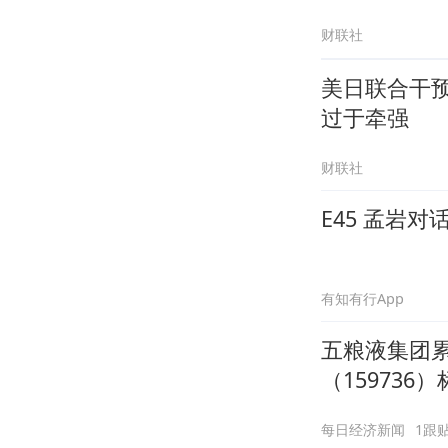
财联社
美日联合干
过于牵强
财联社
E45 孟岩
有知有行App
五粮液集团累
（159736
年近98%时
每日经济新闻
1跟