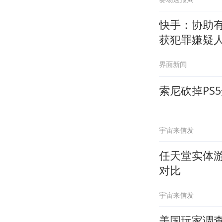
快手：协助
获犯罪嫌疑人
界面新闻
索尼砍掉PS
宇宙来信发
任天堂实体游
对比
宇宙来信发
美国玩家调查：