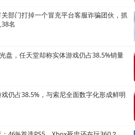
有关部门打掉一个冒充平台客服诈骗团伙，抓
38名
5光盘，任天堂却称实体游戏仍占38.5%销量
戏仍占38.5%，与索尼全面数字化形成鲜明
46%首选PS5，Xbox死忠还在玩360？