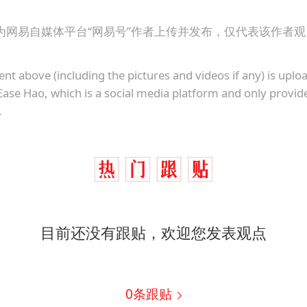
胜宏科技：股票交易异常波动
中巨芯：上半年归母净利润1405.77万元
为网易自媒体平台“网易号”作者上传并发布，仅代表该作者
东航：国内客票提前14天免费退改
ent above (including the pictures and videos if any) is upl
名创优品回应女子吐槽内裤质量差
Ease Hao, which is a social media platform and only provid
日本试射“战斧”导弹，国防部回应
.
夯实基础开新局
目前还没有跟贴，欢迎您发表观点
0
条跟贴