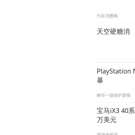
汽车消费网
天空硬糖消
PlaySta
暴
峡谷一级保护废物
宝马iX3 4
万美元
赛场速报局