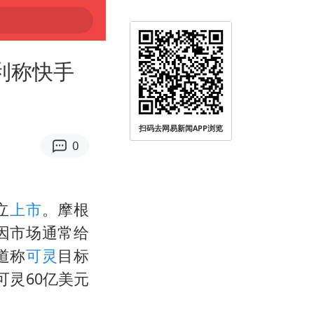
利称快手
扫码去网易新闻APP浏览
0
立
上市
。摩根
因市场通常给
道称
可灵
目标
可灵60亿美元