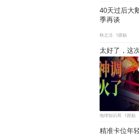
40天过后
季再谈
秋之洁
1跟贴
太好了，这次
地球知识局
1跟贴
精准卡位年轻