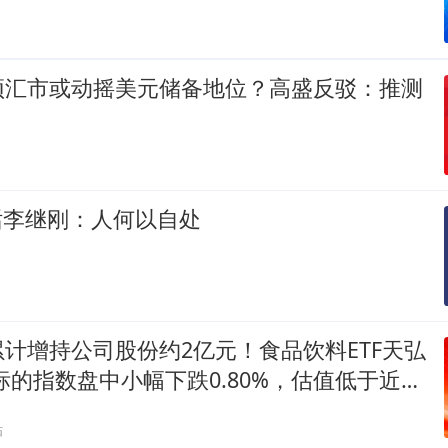
预汇市或动摇美元储备地位？高盛反驳：推测
对话李继刚：人何以自处
计增持公司股份约2亿元！食品饮料ETF天弘
）标的指数盘中小幅下跌0.80%，估值低于近10
间
贴