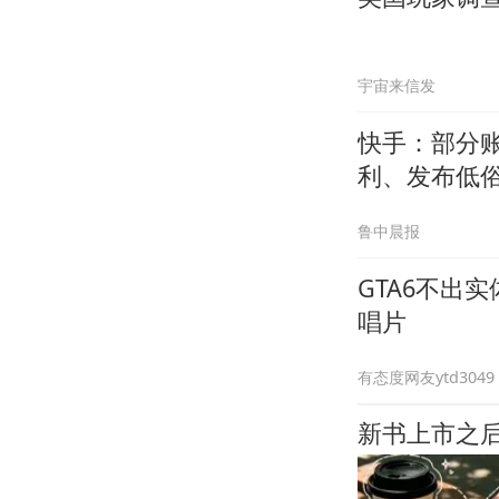
宇宙来信发
快手：部分
利、发布低
容3800余条
鲁中晨报
GTA6不出实
唱片
有态度网友ytd3049
新书上市之