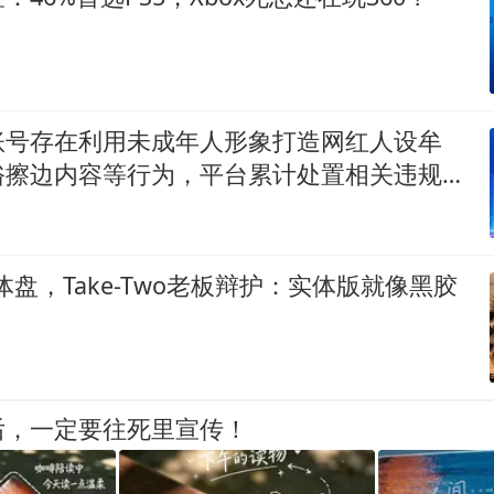
账号存在利用未成年人形象打造网红人设牟
俗擦边内容等行为，平台累计处置相关违规内
、违规账号476个
体盘，Take-Two老板辩护：实体版就像黑胶
后，一定要往死里宣传！