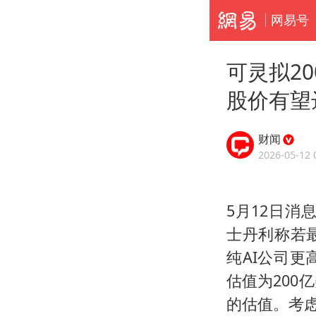
网易号
可灵拟2
股价有望
财闻
2026-05-12 
5月12日消息
士丹利称若
纯AI公司更
估值为200
的估值。考虑