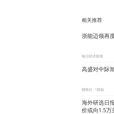
相关推荐
浙能迈领再
每日经济新闻
高盛对中际旭
财联社
1跟贴
海外研选日报
价或向1.5