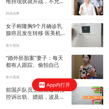
维持现状就开战，不允许
第二个李登辉存在
阿伧说事
女子称隆胸9个月确诊乳
腺癌且发生转移 医美机构
回应
鲁中晨报
“婚外胚胎案”妻子：每天
都有人跟踪、偷拍自己
鲁中晨报
App内打开
前国乒队员王晨策遭前任
控诉出轨、嫖娼，波及王
楚钦等队友
懂球帝