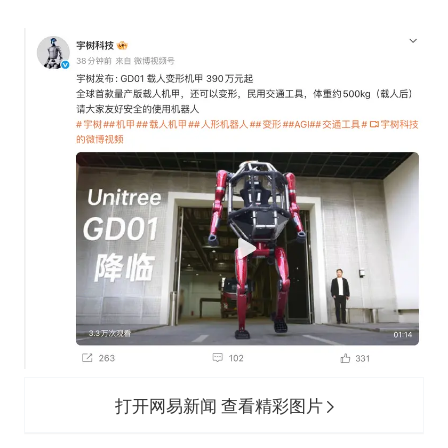
梁家辉：到内地拍戏不是北上是回归
牛津大学一纸声明甩不了锅
包文婧：二胎很难一碗水端平
香港宏福苑火灾或由烟头引起
女主硬加吻戏短剧已下架
浙江台州《告全体市民书》
《给阿嬷的情书》售后来了
人民的健康、体质、幸福一脉相承
打开网易新闻 查看精彩图片