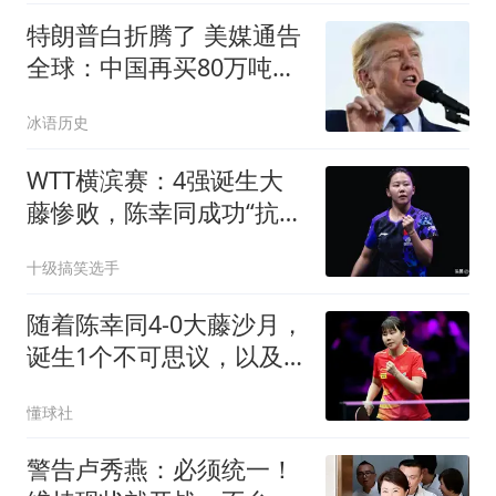
特朗普白折腾了 美媒通告
全球：中国再买80万吨大
豆
冰语历史
WTT横滨赛：4强诞生大
藤惨败，陈幸同成功“抗
日”，蒯曼大战早田
十级搞笑选手
随着陈幸同4-0大藤沙月，
诞生1个不可思议，以及2
个不争事实
懂球社
警告卢秀燕：必须统一！