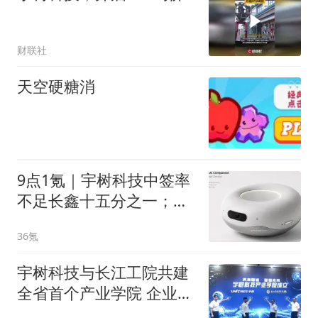
财联社
天空硬糖消
9点1氪｜宇树科技中签率
不足长鑫十五分之一；东
航宣布提前14天可免费退
36氪
改票；雪佛兰将停止在华
销售
宇树科技与长江工院共建
全省首个产业学院 企业负
责人出任院长