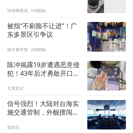
了！
环球网资讯
108跟贴
被指“不刷脸不让进”！广
东多景区引争议
南方都市报
268跟贴
陈冲揭露19岁遭遇恶意侵
犯！43年后才勇敢开口，
和刘嘉玲同命相怜
北海史记
信号强烈！大陆对台海实
施交通管制，外舰擅闯必
将付出沉重代价
策前论