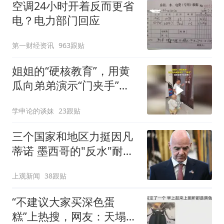
空调24小时开着反而更省
电？电力部门回应
第一财经资讯
963跟贴
姐姐的“硬核教育”，用黄
瓜向弟弟演示“门夹手”，
网友：果然言传不如身
学申论的谈妹
23跟贴
教！
三个国家和地区力挺因凡
蒂诺 墨西哥的"反水"耐人
寻味
上观新闻
38跟贴
“不建议大家买深色蛋
糕”上热搜，网友：天塌