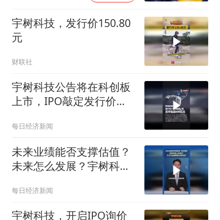
宇树科技，发行价150.80
元
财联社
宇树科技公告将在科创板
上市，IPO敲定发行价
150.8元/股，对应总市值
每日经济新闻
超600亿元
未来业绩能否支撑估值？
未来怎么发展？宇树科技
上市前夕，王兴兴全面回
每日经济新闻
应市场关切
宇树科技，开启IPO询价