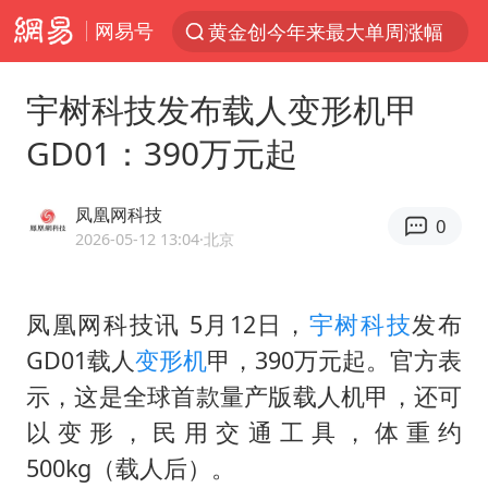
网易号
黄金创今年来最大单周涨幅
解锁各地夏日限定体验
宇树科技发布载人变形机甲
台风白海豚闭眼意味着什么
GD01：390万元起
峰哥实名举报汪海林偷税漏税
浙江温州发布台风橙色预警信号
凤凰网科技
0
男童模仿奥特曼从高处跳下致骨折
2026-05-12 13:04
·北京
富婆带资进组给自己硬加60多场吻戏
凤凰网科技讯 5月12日，
宇树科技
发布
金饰克价一夜涨回1300元
GD01载人
变形机
甲，390万元起。官方表
名创优品一次性内裤 颜面尽失
示，这是全球首款量产版载人机甲，还可
白海豚将正面袭击贯穿浙江
以变形，民用交通工具，体重约
视频丨中国东方电气集团原党组副书记、董事宋致远被查
500kg（载人后）。