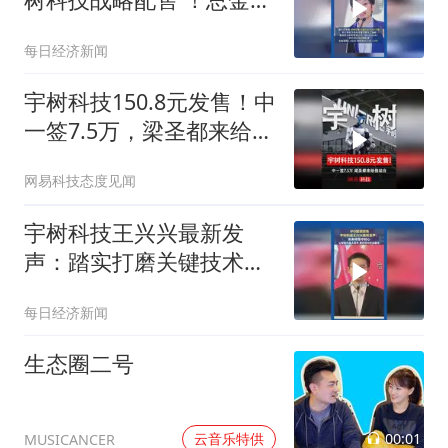
超1.4亿元，还要“绑定”3
每日经济新闻
年
宇树科技150.8元发售！中
一签7.5万，梁圣都来给他
站台
网易科技态度见闻
宇树科技王兴兴最新发
声：踏实打磨关键技术，
让智能机器人更早、更好
每日经济新闻
地为全社会服务
生态圈二号
00:01
云音乐特供
MUSICANCER