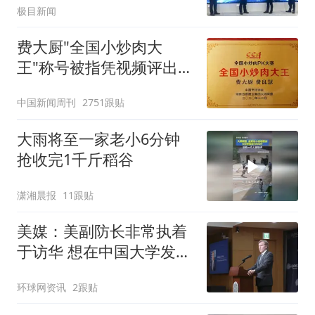
极目新闻
费大厨"全国小炒肉大
王"称号被指凭视频评出
官方回应
中国新闻周刊
2751跟贴
大雨将至一家老小6分钟
抢收完1千斤稻谷
潇湘晨报
11跟贴
美媒：美副防长非常执着
于访华 想在中国大学发表
演讲
环球网资讯
2跟贴